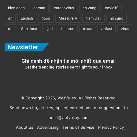
bien doan
corona
coronavirus
co vang
covid19
d7
English
flood
Measure A
Nam Cali
nổ súng
rfa
San Jose
sjpd
teletron
texas
vinfast
virus
Newsletter
Ghi danh để nhận tin mới nhất qua email
Get the trending stories sent right to your inbox
© Copyright 2026, VietValley. All Rights Reserved.
Send news tip, articles, op-ed, corrections, or suggestions to
hello@vietvalley.com
About us
Advertising
Terms of Service
Privacy Policy