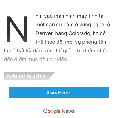
N
hìn vào màn hình máy tính tại
một căn cứ nằm ở vùng ngoại ô
Denver, bang Colorado, họ có
thể theo dõi mọi vụ phóng tên
lửa ở bất kỳ đâu trên thế giới – từ điểm phóng
đến điểm mục tiêu dự kiến.
Related Articles
Công an Siết Chặt Quản Lý Người Dùng Mạng
Show More
Xã Hội: Nhận Diện ‘Phản Động’ Theo Quan
Điểm Đảng Cộng Sản Việt Nam
2 hours ago