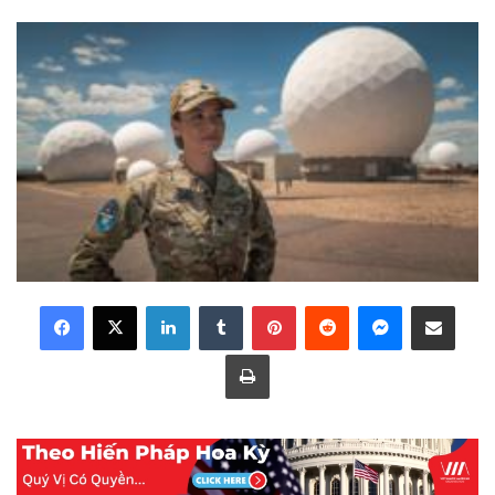
LinkedIn
Tumblr
Pinterest
Reddit
Messenger
Share via Email
Print