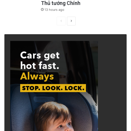
Thủ tướng Chính
13 hours ago
Previous
Next
page
page