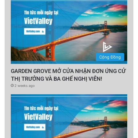
Cộng Đồng
GARDEN GROVE MỞ CỬA NHẬN ĐƠN ỨNG CỬ
THỊ TRƯỞNG VÀ BA GHẾ NGHỊ VIÊN!
2 weeks ago