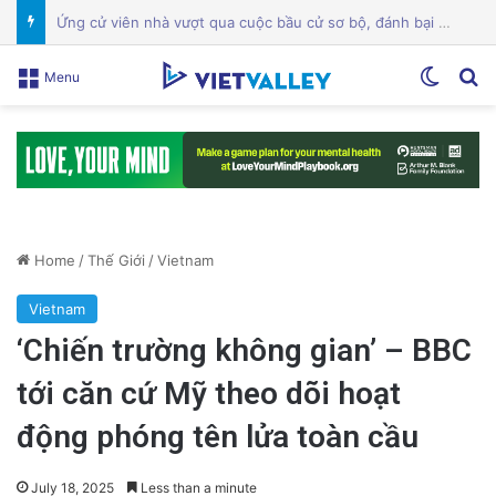
Một địa điểm thứ hai ở trung tâm San Jose đóng cửa giữa cuộc chiến giấy phép
Switch
Se
Menu
Home
/
Thế Giới
/
Vietnam
Vietnam
‘Chiến trường không gian’ – BBC
tới căn cứ Mỹ theo dõi hoạt
động phóng tên lửa toàn cầu
July 18, 2025
Less than a minute