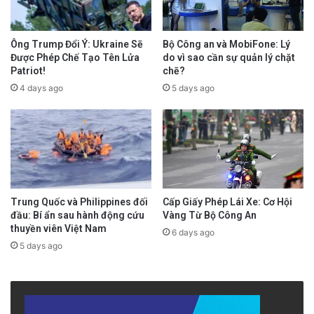
Ông Trump Đổi Ý: Ukraine Sẽ
Bộ Công an và MobiFone: Lý
Được Phép Chế Tạo Tên Lửa
do vì sao cần sự quản lý chặt
Patriot!
chẽ?
4 days ago
5 days ago
Trung Quốc và Philippines đối
Cấp Giấy Phép Lái Xe: Cơ Hội
đầu: Bí ẩn sau hành động cứu
Vàng Từ Bộ Công An
thuyền viên Việt Nam
6 days ago
5 days ago