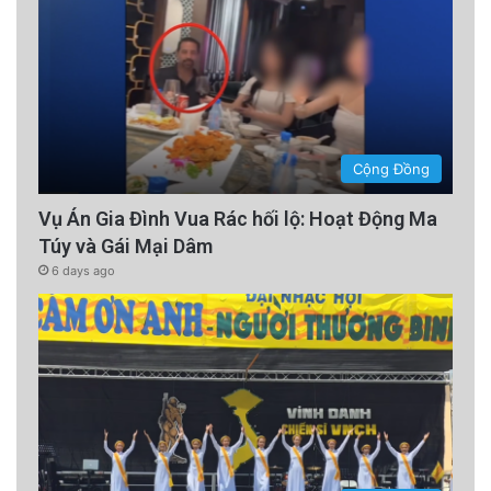
Cộng Đồng
Vụ Án Gia Đình Vua Rác hối lộ: Hoạt Động Ma
Túy và Gái Mại Dâm
6 days ago