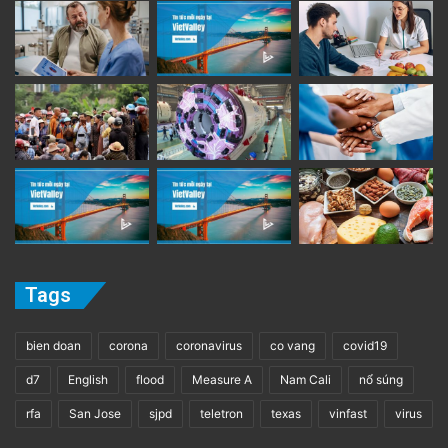
Tags
bien doan
corona
coronavirus
co vang
covid19
d7
English
flood
Measure A
Nam Cali
nổ súng
rfa
San Jose
sjpd
teletron
texas
vinfast
virus