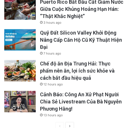
Puerto Rico Bắt Đầu Cắt Giảm Nước
Giữa Cuộc Khủng Hoảng Hạn Hán:
“Thật Khắc Nghiệt”
3 hours ago
Quỹ Đất Silicon Valley Khởi Động
Nâng Cấp Căn Hộ Cũ Kỹ Thuật Hiện
Đại
7 hours ago
Chế độ ăn Địa Trung Hải: Thực
phẩm nên ăn, lợi ích sức khỏe và
cách bắt đầu hiệu quả
12 hours ago
Cảnh Báo: Công An Xử Phạt Người
Chia Sẻ Livestream Của Bà Nguyễn
Phương Hằng!
13 hours ago
Previous
Next