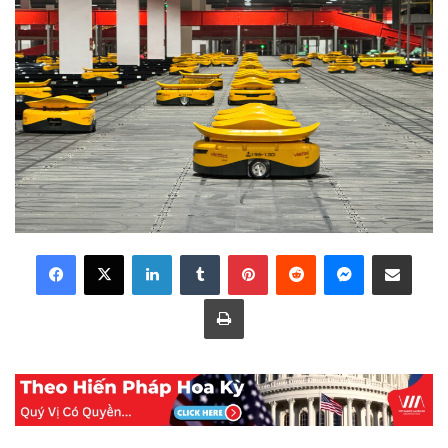
LinkedIn
Tumblr
Pinterest
Reddit
Messenger
Share via Email
Print