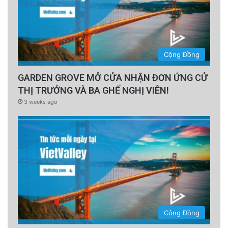
Cộng Đồng
GARDEN GROVE MỞ CỬA NHẬN ĐƠN ỨNG CỬ
THỊ TRƯỞNG VÀ BA GHẾ NGHỊ VIÊN!
3 weeks ago
Cộng Đồng