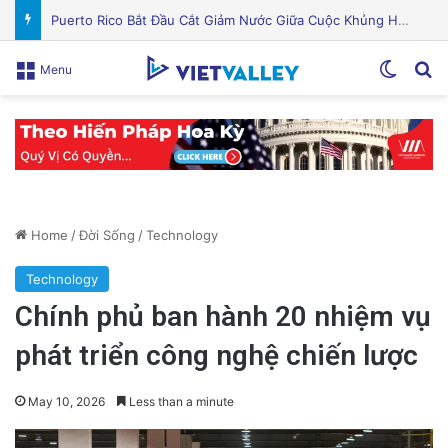
Quỹ Đất Silicon Valley Khởi Động Nâng Cấp Căn Hộ Cũ Kỹ Thuật Hiện Đại
Switch
Se
Menu
Home
/
Đời Sống
/
Technology
Technology
Chính phủ ban hành 20 nhiệm vụ
phát triển công nghệ chiến lược
May 10, 2026
Less than a minute