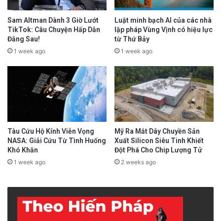
Sam Altman Dành 3 Giờ Lướt
Luật minh bạch AI của các nhà
TikTok: Câu Chuyện Hấp Dẫn
lập pháp Vùng Vịnh có hiệu lực
Đằng Sau!
từ Thứ Bảy
1 week ago
1 week ago
Tàu Cứu Hộ Kính Viễn Vọng
Mỹ Ra Mắt Dây Chuyền Sản
NASA: Giải Cứu Từ Tình Huống
Xuất Silicon Siêu Tinh Khiết
Khó Khăn
Đột Phá Cho Chip Lượng Tử
1 week ago
2 weeks ago