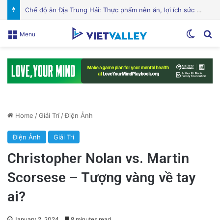
Cảnh Báo: Công An Xử Phạt Người Chia Sẻ Livestream Của Bà Nguyễn Phương Hằng!
Switch
Se
Menu
Home
/
Giải Trí
/
Điện Ảnh
Điện Ảnh
Giải Trí
Christopher Nolan vs. Martin
Scorsese – Tượng vàng về tay
ai?
January 2, 2024
8 minutes read