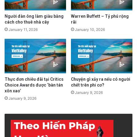
khác nhau.
Người đàn ông làm giàu bằng
Warren Buffett – Tỷ phú rộng
advertisement
cách cho thuê nhà cây
rãi
January 11, 2026
January 10, 2026
Thực đơn chiêu đãi tại Critics
Chuyện gì xảy ra nếu có người
Choice Awards được ‘bàn tán
chết trên phi cơ?
xôn xao’
January 9, 2026
January 9, 2026
Một Martin Scorsese “không có tuổi”