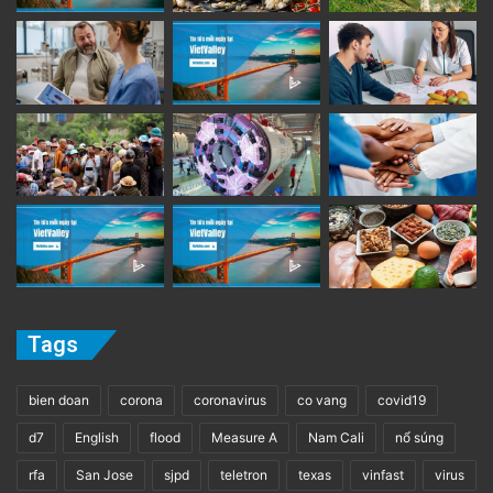
điều gì miễn anh ta muốn. Christopher Nolan,
đạo diễn
Inception
– bộ phim đặc trưng cho
những mông lung giữa hiện thực và giấc mơ,
sở trường của “ngôn ngữ Christopher Nolan” –
là một trong số ít nhà làm phim đương thời
dám bước ra khỏi vùng an toàn của bản thân,
thực hiện những bộ phim nguyên bản cực kỳ
đắt tiền, mặc cho dư luận.
Tags
advertisement
bien doan
corona
coronavirus
co vang
covid19
d7
English
flood
Measure A
Nam Cali
nổ súng
rfa
San Jose
sjpd
teletron
texas
vinfast
virus