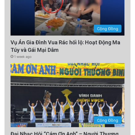
muốn. Thế nên dẫu từng nhận được 14 đề cử
trong sự nghiệp, thắng Oscar 2007 ở hạng
mục Đạo diễn xuất sắc qua phim
The
Cộng Đồng
Departed
, Scorsese không ngần ngại tuyên bố
Vụ Án Gia Đình Vua Rác hối lộ: Hoạt Động Ma
rằng ông không thuộc về “Thế giới Hàn lâm.”
Túy và Gái Mại Dâm
Chỉ có những cá tính mạnh mẽ như thể hoang
1 week ago
dại mới có thể tự tin, dõng dạc và bản lĩnh đến
thế.
Poster phim ‘Mean Streets’ (1973) của Martin
Scorsese với Amy Robinson, Robert De Niro,
và Harvey Keitel (ảnh: Movie Poster Image
Art/Getty Images)
Cộng Đồng
Đại Nhạc Hội “Cám Ơn Anh” – Người Thương