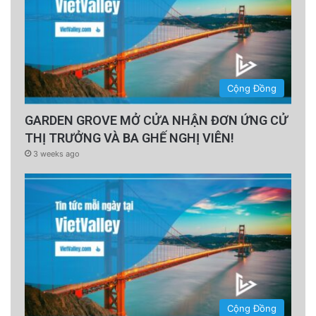
vỡ.
advertisement
Cộng Đồng
GARDEN GROVE MỞ CỬA NHẬN ĐƠN ỨNG CỬ
THỊ TRƯỞNG VÀ BA GHẾ NGHỊ VIÊN!
3 weeks ago
Poster ‘Taxi Driver’ (1976) của Martin
Cộng Đồng