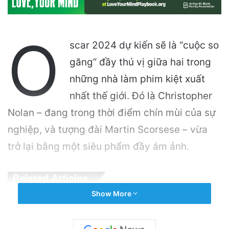
O
scar 2024 dự kiến sẽ là “cuộc so
găng” đầy thú vị giữa hai trong
những nhà làm phim kiệt xuất
nhất thế giới. Đó là Christopher
Nolan – đang trong thời điểm chín mùi của sự
nghiệp, và tượng đài Martin Scorsese – vừa
trở lại bằng một siêu phẩm đầy ám ảnh.
Related Articles
Show More
Đàm Vĩnh Hưng Bổ Sung Thêm 3 bị đơn Vào
Hồ Sơ Kiện