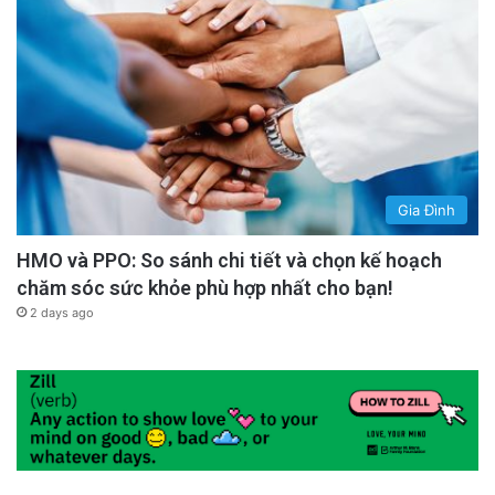
người xem, khiến họ phải thật sự chú tâm mỗi
khi thưởng thức tác phẩm của mình – yếu tố
đặc thù nhận biết một tài năng hơn người.
advertisement
Gia Đình
HMO và PPO: So sánh chi tiết và chọn kế hoạch
chăm sóc sức khỏe phù hợp nhất cho bạn!
2 days ago