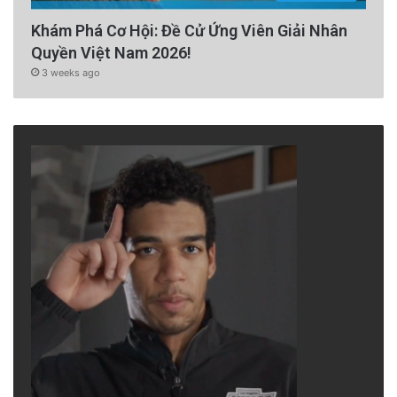
Scorsese với Robert De Niro (ảnh: Movie
Khám Phá Cơ Hội: Đề Cử Ứng Viên Giải Nhân
Poster Image Art/Getty Images)
Quyền Việt Nam 2026!
3 weeks ago
Scorsese làm phim với quan điểm nhân sinh
mà ông đã ngộ. Ông không thích đi theo cái
gọi là tiêu chuẩn của Viện Hàn lâm, dù phim
của ông hầu như luôn được khen ngợi; ông
cũng chẳng màng nghĩ đến cảnh chán nản
của khán giả khi phải ngồi trong rạp suốt 206
phút ở bộ phim mới nhất (
Killers of the Flower
Moon
), điều gần như “bất khả thi” đối với một
tác phẩm điện ảnh thời hiện đại (
Avatar: The
Way of Water
với sự hỗ trợ đắc lực từ công
nghệ 3D của James Cameron cũng chỉ dài 192