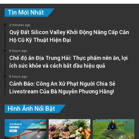
Christopher Nolan trên phim trường ‘Dark
Tin Mới Nhất
Knight Rises’, 2011 (ảnh: Bobby
2 minutes ago
Bank/WireImage)
Quỹ Đất Silicon Valley Khởi Động Nâng Cấp Căn
Hộ Cũ Kỹ Thuật Hiện Đại
Không nhà làm phim nào khơi dậy được bản
6 hours ago
tính tò mò của con người giữa những kỳ bí
Chế độ ăn Địa Trung Hải: Thực phẩm nên ăn, lợi
ích sức khỏe và cách bắt đầu hiệu quả
trong cấu trúc thời gian phi tuyến tính như
6 hours ago
Christopher Nolan. Trong hơn 25 năm qua,
Cảnh Báo: Công An Xử Phạt Người Chia Sẻ
ông đã thực hiện 12 bộ phim, đưa khán giả đi
Livestream Của Bà Nguyễn Phương Hằng!
vào những cuộc hành trình phức tạp, quay
Hình Ảnh Nổi Bật
cuồng giữa tâm trí và thời gian, những câu
chuyện gắn liền thực tế và phép thuật.
Một nhà làm phim giỏi có thể thực hiện bất cứ