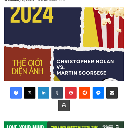
LinkedIn
Tumblr
Pinterest
Reddit
Messenger
Share via Email
Print