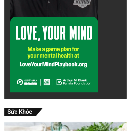
phút.) Scorsese muốn làm một bộ phim thể
hiện được con người của ông vào lúc này, thứ
có thể giúp ông ngồi xuống xem lại nó, mỉm
cười hài lòng.
Martin Scorsese, 2023 (ảnh: Rich Polk/Variety
via Getty Images)
_______________________
advertisement
Sức Khỏe