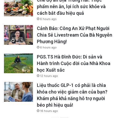
phẩm nên ăn, lợi ích sức khỏe và
Mỹ. “Gia tài” của ông chứa đựng quá nhiều bộ
cách bắt đầu hiệu quả
phim đặc sắc, chỉ một phần danh sách thôi đã
6 hours ago
quá đủ cho người đời nhớ đến và kể về:
Mean
Cảnh Báo: Công An Xử Phạt Người
Streets
(1973,)
Taxi Driver
(1976,)
Raging Bull
Chia Sẻ Livestream Của Bà Nguyễn
Phương Hằng!
(1980,)
Goodfellas
(1990,)
Casino
(1995,)
6 hours ago
Gangs of New York
(2002,)
The Aviator
PGS.TS Hà Đình Đức: Di sản và
(2004,)
The Wolf of Wall Street
(2013,)
The
Hành trình Cuộc đời của Nhà Khoa
Irishman
(2019,)…
học Xuất sắc
12 hours ago
Martin Scorsese, khoảng 1975 (ảnh: Silver
Liệu thuốc GLP-1 có phải là chìa
khóa cho việc giảm cân của bạn?
Screen Collection/Getty Images)
Khám phá khả năng hỗ trợ người
béo phì hiệu quả!
Bên cạnh danh vọng từ những thành công, cái
16 hours ago
tên Scorsese đi liền không ít những bi kịch