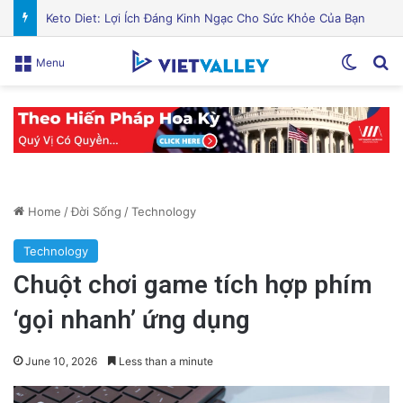
Cán bộ Việt Nam bị tố cáo tấn công tình dục hai nữ phục vụ tại New Zealand trước chuyến thăm của Thủ tướng Chính
Switch
Se
Menu
Home
/
Đời Sống
/
Technology
Technology
Chuột chơi game tích hợp phím
‘gọi nhanh’ ứng dụng
June 10, 2026
Less than a minute