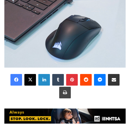
LinkedIn
Tumblr
Pinterest
Reddit
Messenger
Share via Email
Print