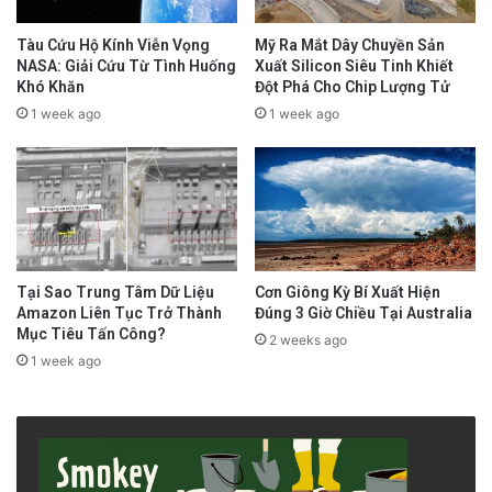
Tàu Cứu Hộ Kính Viễn Vọng
Mỹ Ra Mắt Dây Chuyền Sản
NASA: Giải Cứu Từ Tình Huống
Xuất Silicon Siêu Tinh Khiết
Khó Khăn
Đột Phá Cho Chip Lượng Tử
1 week ago
1 week ago
Tại Sao Trung Tâm Dữ Liệu
Cơn Giông Kỳ Bí Xuất Hiện
Amazon Liên Tục Trở Thành
Đúng 3 Giờ Chiều Tại Australia
Mục Tiêu Tấn Công?
2 weeks ago
1 week ago