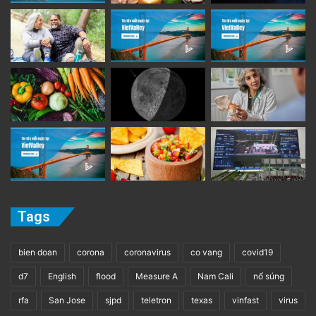
Tags
bien doan
corona
coronavirus
co vang
covid19
d7
English
flood
Measure A
Nam Cali
nổ súng
rfa
San Jose
sjpd
teletron
texas
vinfast
virus