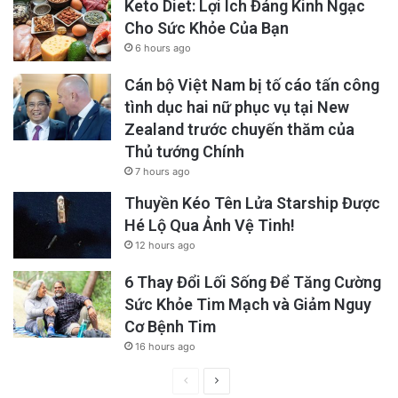
Keto Diet: Lợi Ích Đáng Kinh Ngạc
Cho Sức Khỏe Của Bạn
6 hours ago
Cán bộ Việt Nam bị tố cáo tấn công
tình dục hai nữ phục vụ tại New
Zealand trước chuyến thăm của
Thủ tướng Chính
7 hours ago
Thuyền Kéo Tên Lửa Starship Được
Hé Lộ Qua Ảnh Vệ Tinh!
12 hours ago
6 Thay Đổi Lối Sống Để Tăng Cường
Sức Khỏe Tim Mạch và Giảm Nguy
Cơ Bệnh Tim
16 hours ago
Previous
Next