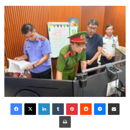
LinkedIn
Tumblr
Pinterest
Reddit
Messenger
Share via Email
Print