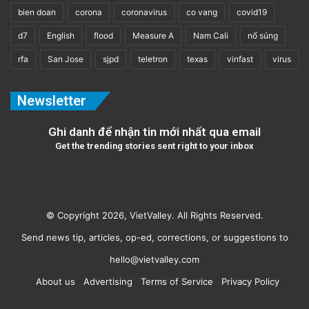
bien doan
corona
coronavirus
co vang
covid19
d7
English
flood
Measure A
Nam Cali
nổ súng
rfa
San Jose
sjpd
teletron
texas
vinfast
virus
Newsletter
Ghi danh để nhận tin mới nhất qua email
Get the trending stories sent right to your inbox
© Copyright 2026, VietValley. All Rights Reserved.
Send news tip, articles, op-ed, corrections, or suggestions to
hello@vietvalley.com
About us
Advertising
Terms of Service
Privacy Policy