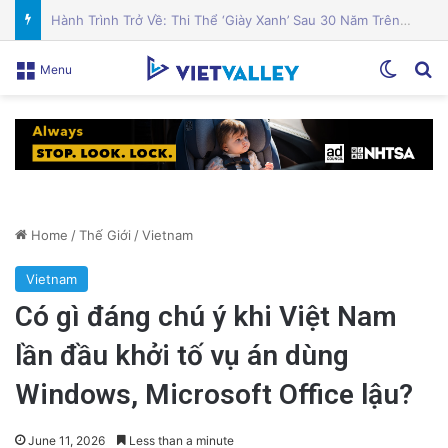
Cá hồi nướng gia vị Địa Trung Hải thơm ngon hấp dẫn
Switch
Se
Menu
Home
/
Thế Giới
/
Vietnam
Vietnam
Có gì đáng chú ý khi Việt Nam
lần đầu khởi tố vụ án dùng
Windows, Microsoft Office lậu?
June 11, 2026
Less than a minute