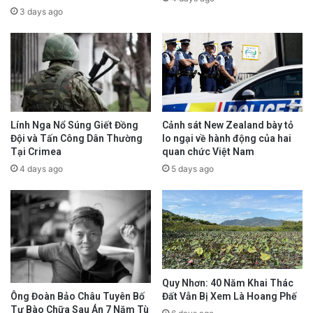
3 days ago
Lính Nga Nổ Súng Giết Đồng
Cảnh sát New Zealand bày tỏ
Đội và Tấn Công Dân Thường
lo ngại về hành động của hai
Tại Crimea
quan chức Việt Nam
4 days ago
5 days ago
Quy Nhơn: 40 Năm Khai Thác
Đất Vẫn Bị Xem Là Hoang Phế
Ông Đoàn Bảo Châu Tuyên Bố
Tự Bào Chữa Sau Án 7 Năm Tù