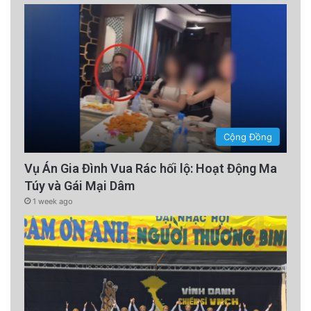
Cộng Đồng
Vụ Án Gia Đình Vua Rác hối lộ: Hoạt Động Ma
Túy và Gái Mại Dâm
1 week ago