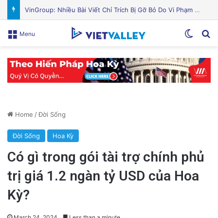
Nguyên Nhân Gây Nổ Tên Lửa Trên Bệ Phóng: Hé Lộ Từ Blue Origin
Switch
Se
Menu
Home
/
Đời Sống
Đời Sống
Hoa Kỳ
Có gì trong gói tài trợ chính phủ
trị giá 1.2 ngàn tỷ USD của Hoa
Kỳ?
March 24, 2024
Less than a minute