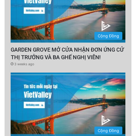
Cộng Đồng
GARDEN GROVE MỞ CỬA NHẬN ĐƠN ỨNG CỬ
THỊ TRƯỞNG VÀ BA GHẾ NGHỊ VIÊN!
3 weeks ago
Cộng Đồng