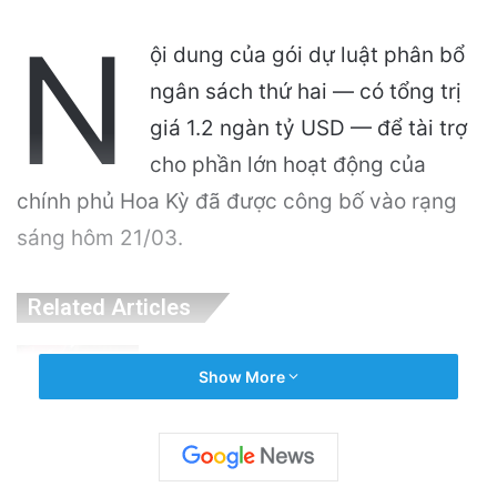
N
ội dung của gói dự luật phân bổ
ngân sách thứ hai — có tổng trị
giá 1.2 ngàn tỷ USD — để tài trợ
cho phần lớn hoạt động của
chính phủ Hoa Kỳ đã được công bố vào rạng
sáng hôm 21/03.
Related Articles
Puerto Rico Bắt Đầu Cắt Giảm Nước Giữa
Show More
Cuộc Khủng Hoảng Hạn Hán: “Thật Khắc
Nghiệt”
21 hours ago