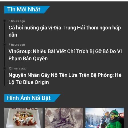
Tin Mới Nhất
6 hours ago
Cá hồi nướng gia vị Địa Trung Hải thơm ngon hấp
dẫn
7 hours ago
VinGroup: Nhiều Bài Viết Chỉ Trích Bị Gỡ Bỏ Do Vi
Phạm Bản Quyền
12 hours ago
Nguyên Nhân Gây Nổ Tên Lửa Trên Bệ Phóng: Hé
Lộ Từ Blue Origin
Hình Ảnh Nổi Bật