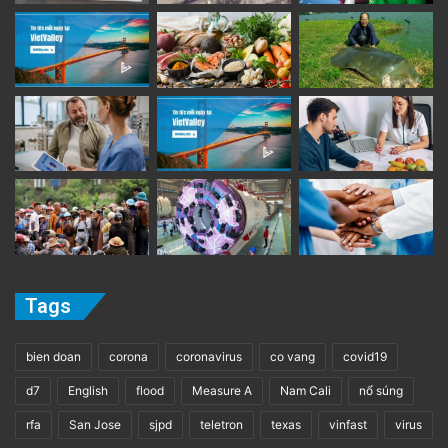
Tags
bien doan
corona
coronavirus
co vang
covid19
d7
English
flood
Measure A
Nam Cali
nổ súng
rfa
San Jose
sjpd
teletron
texas
vinfast
virus