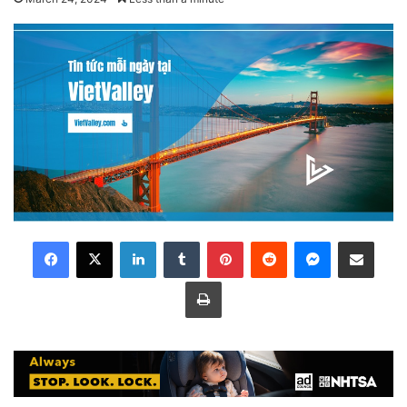
LinkedIn
Tumblr
Pinterest
Reddit
Messenger
Share via Email
Print