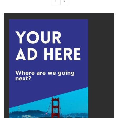
Previous
Next
page
page