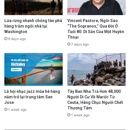
Lửa rừng nhanh chóng tàn phá
Vincent Pastore, Ngôi Sao
hàng trăm ngôi nhà tại
“The Sopranos,” Qua Đời Ở
Washington
Tuổi 80: Di Sản Của Một Huyền
Thoại
6 days ago
7 days ago
Lễ hội nhạc jazz mùa hè hàng
Tây Ban Nha Trả Hơn 48,000
năm trở lại trung tâm San
Người Di Cư Về Marốc Từ
Jose
Ceuta; Hàng Chục Người Chết
Thương Tâm
1 week ago
1 week ago