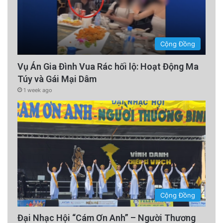
Cộng Đồng
Vụ Án Gia Đình Vua Rác hối lộ: Hoạt Động Ma
Túy và Gái Mại Dâm
1 week ago
Cộng Đồng
Đại Nhạc Hội “Cám Ơn Anh” – Người Thương