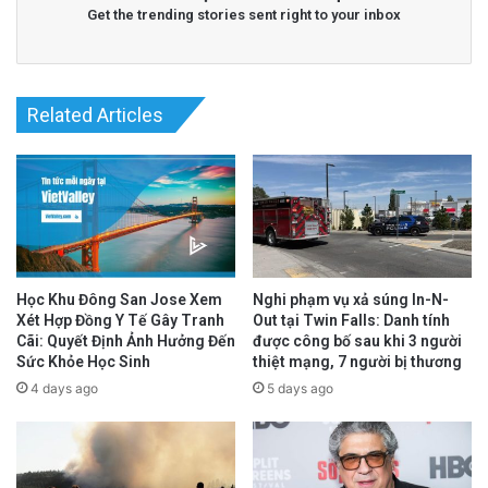
Get the trending stories sent right to your inbox
Related Articles
Read More
@Epoch Times Tiếng Việt
Học Khu Đông San Jose Xem
Nghi phạm vụ xả súng In-N-
Xét Hợp Đồng Y Tế Gây Tranh
Out tại Twin Falls: Danh tính
Cãi: Quyết Định Ảnh Hưởng Đến
được công bố sau khi 3 người
Sức Khỏe Học Sinh
thiệt mạng, 7 người bị thương
4 days ago
5 days ago