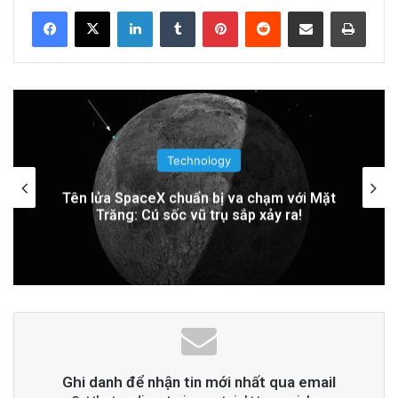
Related Articles
LinkedIn
Tumblr
Pinterest
Reddit
Share via Email
Print
PGS.TS Hà Đình Đức: Di sản và Hành trình
Cuộc đời của Nhà Khoa học Xuất sắc
5 hours ago
Khám Phá Máy Đào Hầm Nổ Đá Đầu Tiên
Technology
Trên Thế Giới: Bước Đột Phá Trong Công
Trung Quốc áp dụng công nghệ lượng tử
để ngăn chặn tình trạng mất điện diện
Nghệ Xây Dựng
rộng
1 day ago
Đọc thêm
Read More
advertisement
Ghi danh để nhận tin mới nhất qua email