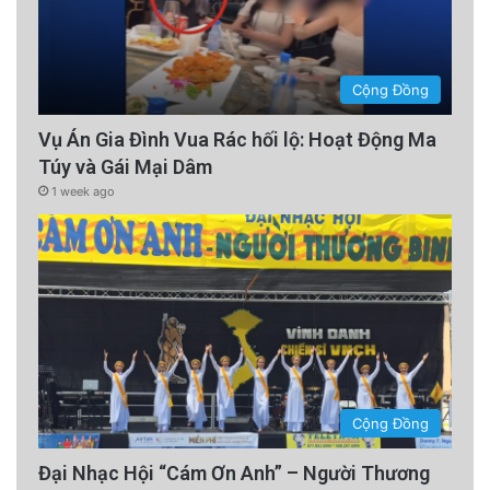
Cộng Đồng
Vụ Án Gia Đình Vua Rác hối lộ: Hoạt Động Ma
Túy và Gái Mại Dâm
1 week ago
Cộng Đồng
Đại Nhạc Hội “Cám Ơn Anh” – Người Thương