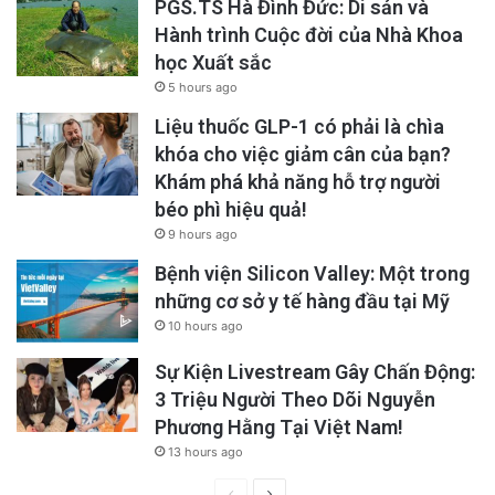
PGS.TS Hà Đình Đức: Di sản và
Hành trình Cuộc đời của Nhà Khoa
học Xuất sắc
5 hours ago
Liệu thuốc GLP-1 có phải là chìa
khóa cho việc giảm cân của bạn?
Khám phá khả năng hỗ trợ người
béo phì hiệu quả!
9 hours ago
Bệnh viện Silicon Valley: Một trong
những cơ sở y tế hàng đầu tại Mỹ
10 hours ago
Sự Kiện Livestream Gây Chấn Động:
3 Triệu Người Theo Dõi Nguyễn
Phương Hằng Tại Việt Nam!
13 hours ago
Previous
Next