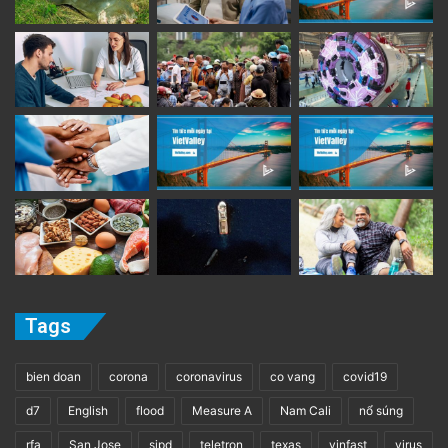
Tags
bien doan
corona
coronavirus
co vang
covid19
d7
English
flood
Measure A
Nam Cali
nổ súng
rfa
San Jose
sjpd
teletron
texas
vinfast
virus