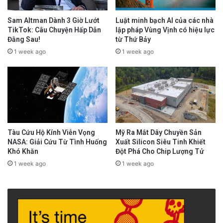
Sam Altman Dành 3 Giờ Lướt
Luật minh bạch AI của các nhà
TikTok: Câu Chuyện Hấp Dẫn
lập pháp Vùng Vịnh có hiệu lực
Đằng Sau!
từ Thứ Bảy
1 week ago
1 week ago
Tàu Cứu Hộ Kính Viễn Vọng
Mỹ Ra Mắt Dây Chuyền Sản
NASA: Giải Cứu Từ Tình Huống
Xuất Silicon Siêu Tinh Khiết
Khó Khăn
Đột Phá Cho Chip Lượng Tử
1 week ago
1 week ago