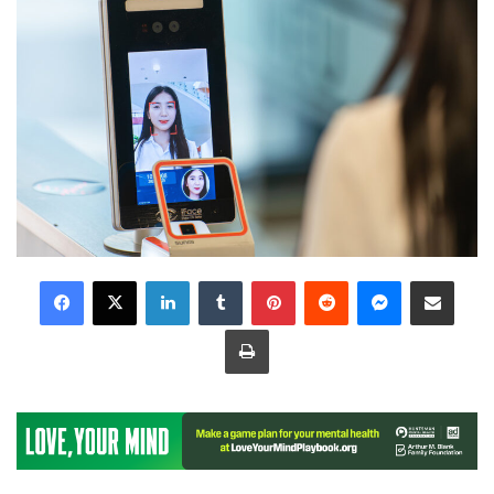
LinkedIn
Tumblr
Pinterest
Reddit
Messenger
Share via Email
Print