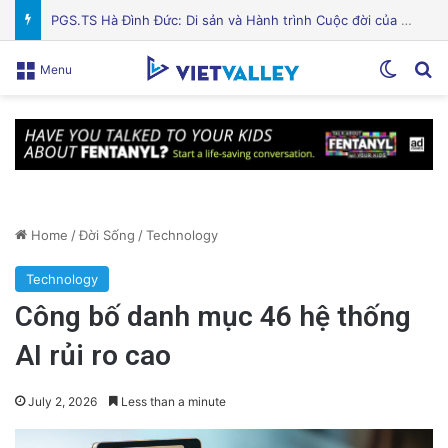
Liệu thuốc GLP-1 có phải là chìa khóa cho việc giảm cân của bạn? Khám phá khả năng hỗ trợ người béo phì hiệu quả!
Switch
Se
Menu
Home
/
Đời Sống
/
Technology
Technology
Công bố danh mục 46 hệ thống
AI rủi ro cao
July 2, 2026
Less than a minute