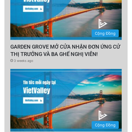
Cộng Đồng
GARDEN GROVE MỞ CỬA NHẬN ĐƠN ỨNG CỬ
THỊ TRƯỞNG VÀ BA GHẾ NGHỊ VIÊN!
3 weeks ago
Cộng Đồng