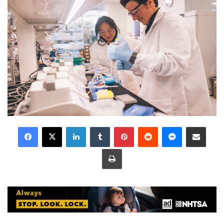
LinkedIn
Tumblr
Pinterest
Reddit
Messenger
Share via Email
Print