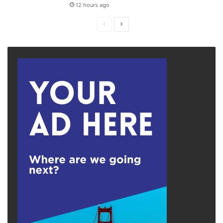
12 hours ago
Previous
Next
page
page