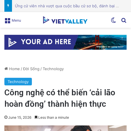
Một địa điểm thứ hai ở trung tâm San Jose đóng cửa giữa cuộc chiến giấy phép
Switch
Se
Menu
Home
/
Đời Sống
/
Technology
Technology
Công nghệ có thể biến ‘cải lão
hoàn đồng’ thành hiện thực
June 15, 2026
Less than a minute