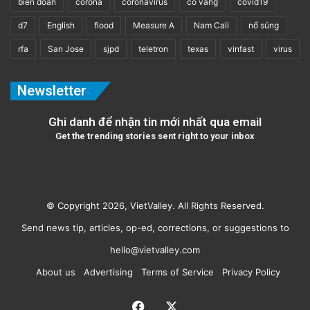
bien doan
corona
coronavirus
co vang
covid19
d7
English
flood
Measure A
Nam Cali
nổ súng
rfa
San Jose
sjpd
teletron
texas
vinfast
virus
Newsletter
Ghi danh để nhận tin mới nhất qua email
Get the trending stories sent right to your inbox
© Copyright 2026, VietValley. All Rights Reserved.
Send news tip, articles, op-ed, corrections, or suggestions to
hello@vietvalley.com
About us
Advertising
Terms of Service
Privacy Policy
Facebook
X