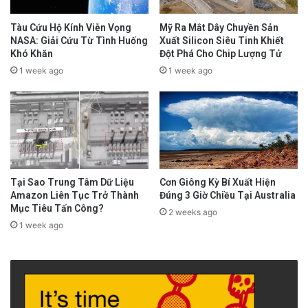
Tàu Cứu Hộ Kính Viễn Vọng
Mỹ Ra Mắt Dây Chuyền Sản
NASA: Giải Cứu Từ Tình Huống
Xuất Silicon Siêu Tinh Khiết
Khó Khăn
Đột Phá Cho Chip Lượng Tử
1 week ago
1 week ago
Tại Sao Trung Tâm Dữ Liệu
Cơn Giông Kỳ Bí Xuất Hiện
Amazon Liên Tục Trở Thành
Đúng 3 Giờ Chiều Tại Australia
Mục Tiêu Tấn Công?
2 weeks ago
1 week ago