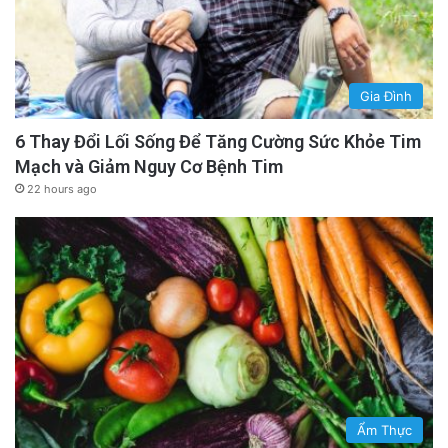
Gia Đình
6 Thay Đổi Lối Sống Để Tăng Cường Sức Khỏe Tim
Mạch và Giảm Nguy Cơ Bệnh Tim
22 hours ago
Ẩm Thực