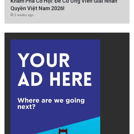
Khám Phá Cơ Hội: Đề Cử Ứng Viên Giải Nhân
Quyền Việt Nam 2026!
3 weeks ago