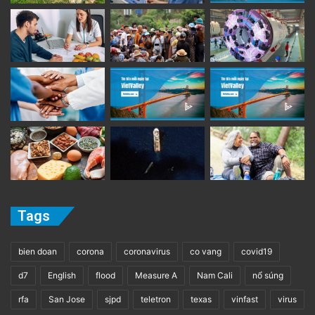
Tags
bien doan
corona
coronavirus
co vang
covid19
d7
English
flood
Measure A
Nam Cali
nổ súng
rfa
San Jose
sjpd
teletron
texas
vinfast
virus