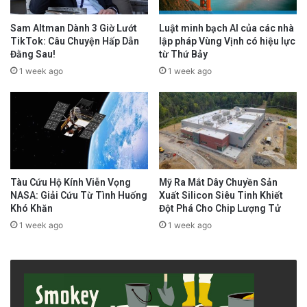
Sam Altman Dành 3 Giờ Lướt
Luật minh bạch AI của các nhà
TikTok: Câu Chuyện Hấp Dẫn
lập pháp Vùng Vịnh có hiệu lực
Đằng Sau!
từ Thứ Bảy
1 week ago
1 week ago
Tàu Cứu Hộ Kính Viễn Vọng
Mỹ Ra Mắt Dây Chuyền Sản
NASA: Giải Cứu Từ Tình Huống
Xuất Silicon Siêu Tinh Khiết
Khó Khăn
Đột Phá Cho Chip Lượng Tử
1 week ago
1 week ago