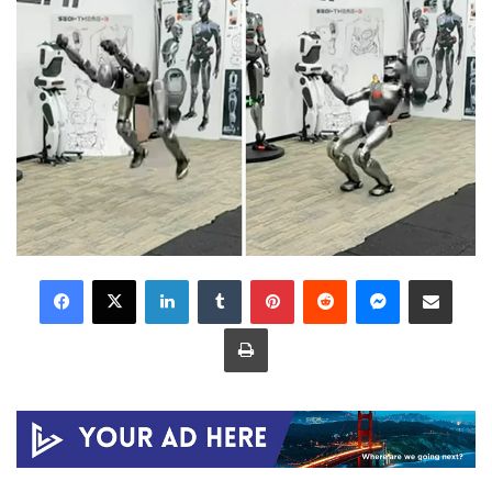
LinkedIn
Tumblr
Pinterest
Reddit
Messenger
Share via Email
Print