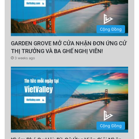
Cộng Đồng
GARDEN GROVE MỞ CỬA NHẬN ĐƠN ỨNG CỬ
THỊ TRƯỞNG VÀ BA GHẾ NGHỊ VIÊN!
3 weeks ago
Cộng Đồng