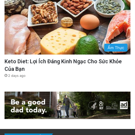
Ẩm Thực
Keto Diet: Lợi Ích Đáng Kinh Ngạc Cho Sức Khỏe
Của Bạn
2 days ago