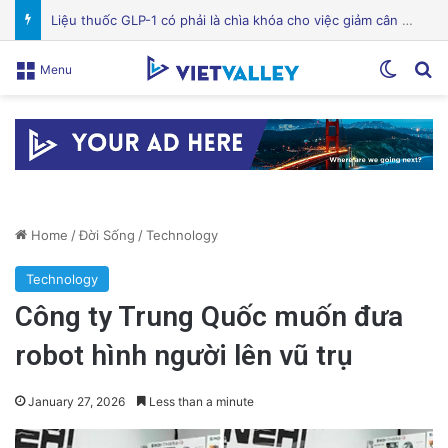
Bệnh viện Silicon Valley: Một trong những cơ sở y tế hàng đầu tại Mỹ
Switch
Se
Menu
Home
/
Đời Sống
/
Technology
Technology
Công ty Trung Quốc muốn đưa
robot hình người lên vũ trụ
January 27, 2026
Less than a minute