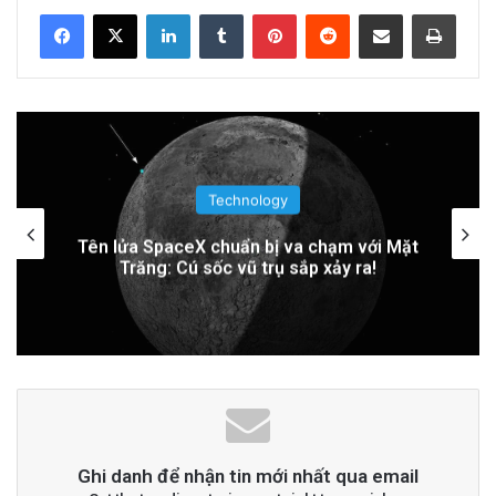
Related Articles
LinkedIn
Tumblr
Pinterest
Reddit
Share via Email
Print
PGS.TS Hà Đình Đức: Di sản và Hành trình
Cuộc đời của Nhà Khoa học Xuất sắc
5 hours ago
Khám Phá Máy Đào Hầm Nổ Đá Đầu Tiên
Technology
Trên Thế Giới: Bước Đột Phá Trong Công
Trung Quốc áp dụng công nghệ lượng tử
để ngăn chặn tình trạng mất điện diện
Nghệ Xây Dựng
rộng
1 day ago
Đọc thêm
Read More
advertisement
Ghi danh để nhận tin mới nhất qua email