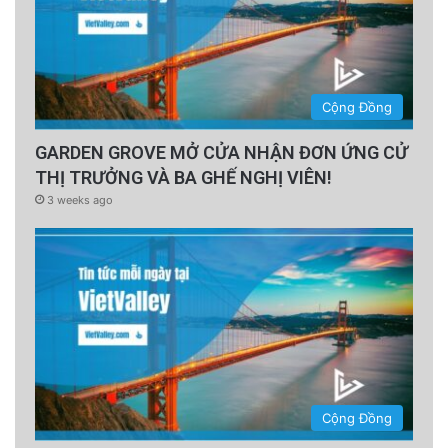
Cộng Đồng
GARDEN GROVE MỞ CỬA NHẬN ĐƠN ỨNG CỬ
THỊ TRƯỞNG VÀ BA GHẾ NGHỊ VIÊN!
3 weeks ago
Cộng Đồng