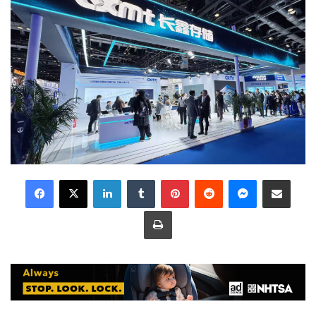
LinkedIn
Tumblr
Pinterest
Reddit
Messenger
Share via Email
Print