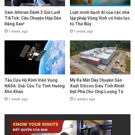
Sam Altman Dành 3 Giờ Lướt
Luật minh bạch AI của các nhà
TikTok: Câu Chuyện Hấp Dẫn
lập pháp Vùng Vịnh có hiệu lực
Đằng Sau!
từ Thứ Bảy
1 week ago
1 week ago
Tàu Cứu Hộ Kính Viễn Vọng
Mỹ Ra Mắt Dây Chuyền Sản
NASA: Giải Cứu Từ Tình Huống
Xuất Silicon Siêu Tinh Khiết
Khó Khăn
Đột Phá Cho Chip Lượng Tử
1 week ago
2 weeks ago