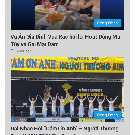
Cộng Đồng
Vụ Án Gia Đình Vua Rác hối lộ: Hoạt Động Ma
Túy và Gái Mại Dâm
1 week ago
Cộng Đồng
Đại Nhạc Hội “Cám Ơn Anh” – Người Thương