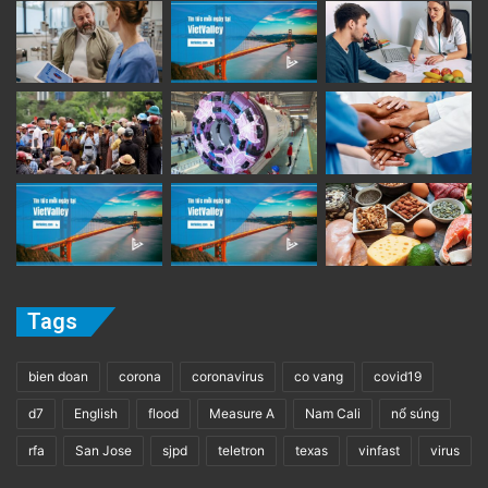
Tags
bien doan
corona
coronavirus
co vang
covid19
d7
English
flood
Measure A
Nam Cali
nổ súng
rfa
San Jose
sjpd
teletron
texas
vinfast
virus