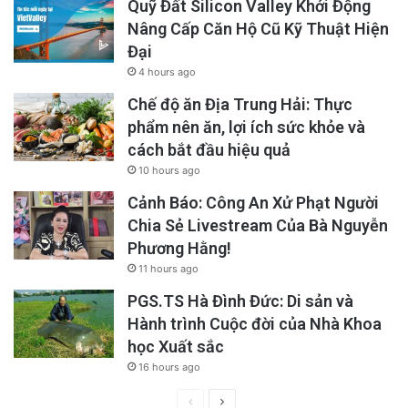
Quỹ Đất Silicon Valley Khởi Động
Nâng Cấp Căn Hộ Cũ Kỹ Thuật Hiện
Đại
4 hours ago
Chế độ ăn Địa Trung Hải: Thực
phẩm nên ăn, lợi ích sức khỏe và
cách bắt đầu hiệu quả
10 hours ago
Cảnh Báo: Công An Xử Phạt Người
Chia Sẻ Livestream Của Bà Nguyễn
Phương Hằng!
11 hours ago
PGS.TS Hà Đình Đức: Di sản và
Hành trình Cuộc đời của Nhà Khoa
học Xuất sắc
16 hours ago
Previous
Next