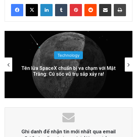
LinkedIn
Tumblr
Pinterest
Reddit
Share via Email
Print
Related Articles
PGS.TS Hà Đình Đức: Di sản và Hành trình
Cuộc đời của Nhà Khoa học Xuất sắc
16 hours ago
Technology
Khám Phá Máy Đào Hầm Nổ Đá Đầu Tiên
Trung Quốc áp dụng công nghệ lượng tử
để ngăn chặn tình trạng mất điện diện
Trên Thế Giới: Bước Đột Phá Trong Công
rộng
Nghệ Xây Dựng
2 days ago
Đọc thêm
Read More
advertisement
Ghi danh để nhận tin mới nhất qua email