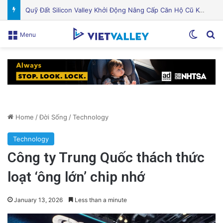
Chế độ ăn Địa Trung Hải: Thực phẩm nên ăn, lợi ích sức khỏe và cách bắt đầu hiệu quả
Switch
Se
Menu
Home
/
Đời Sống
/
Technology
Technology
Công ty Trung Quốc thách thức
loạt ‘ông lớn’ chip nhớ
January 13, 2026
Less than a minute