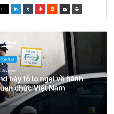
LinkedIn
Tumblr
Pinterest
Reddit
Share via Email
Print
X
ead Next
Thế Giới
2 days ago
d bày tỏ lo ngại về hành
quan chức Việt Nam