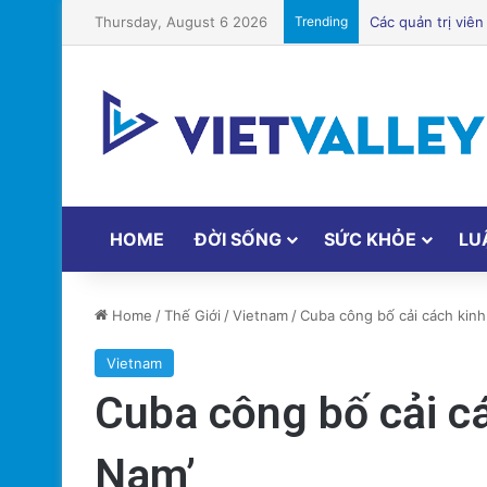
Thursday, August 6 2026
Trending
HOME
ĐỜI SỐNG
SỨC KHỎE
LU
Home
/
Thế Giới
/
Vietnam
/
Cuba công bố cải cách kinh
Vietnam
Cuba công bố cải cá
Nam’