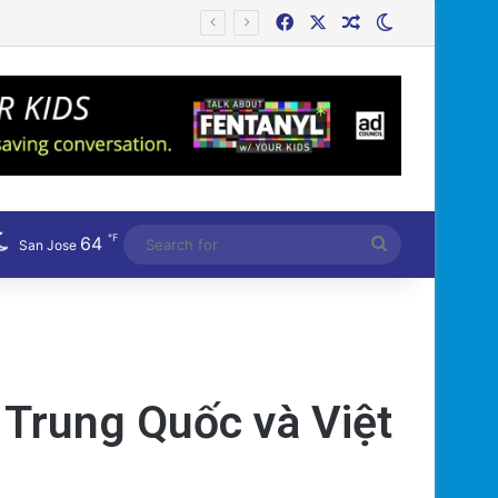
Facebook
X
Random Article
Switch skin
Công an Siết Chặt Quản Lý Người Dùng Mạng Xã Hội: Nhận Diện ‘Phản Động’ Theo Quan Điểm Đảng Cộng Sản Việt Nam
℉
64
Search
San Jose
for
 Trung Quốc và Việt