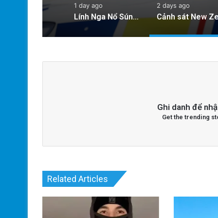
1 day ago
2 days ago
Lính Nga Nổ Súng Giết Đồng Đội và Tấn Công Dân Thường Tại Crimea
Ghi danh để nhậ
Get the trending st
Related Articles