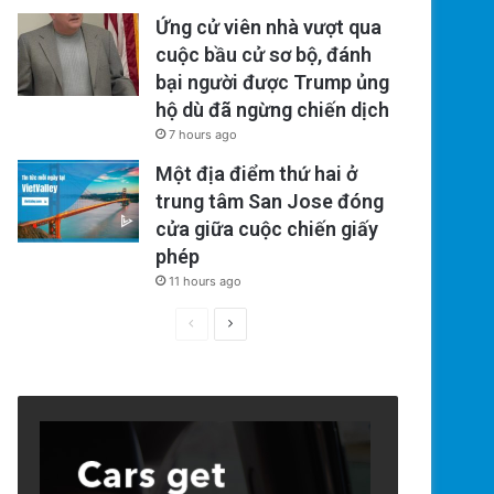
Ứng cử viên nhà vượt qua
cuộc bầu cử sơ bộ, đánh
bại người được Trump ủng
hộ dù đã ngừng chiến dịch
7 hours ago
Một địa điểm thứ hai ở
trung tâm San Jose đóng
cửa giữa cuộc chiến giấy
phép
11 hours ago
Previous
Next
page
page