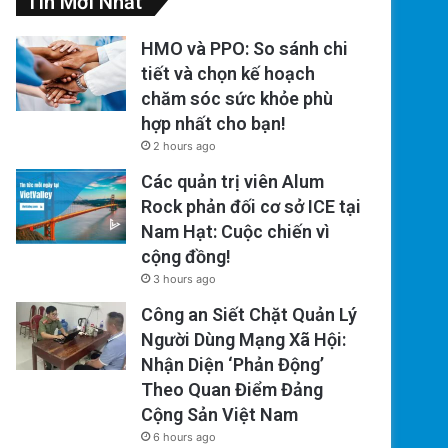
Tin Mới Nhất
HMO và PPO: So sánh chi
tiết và chọn kế hoạch
chăm sóc sức khỏe phù
hợp nhất cho bạn!
2 hours ago
Các quản trị viên Alum
Rock phản đối cơ sở ICE tại
Nam Hạt: Cuộc chiến vì
cộng đồng!
3 hours ago
Công an Siết Chặt Quản Lý
Người Dùng Mạng Xã Hội:
Nhận Diện ‘Phản Động’
Theo Quan Điểm Đảng
Cộng Sản Việt Nam
6 hours ago