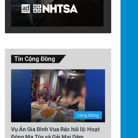
Tin Cộng Đồng
Thế Giới
2 days ago
Ông Đoàn Bảo Châu Tuyên Bố
Án 7 Năm Tù Vắng Mặt Vì ‘Tu
Nhà Nước’
Cộng Đồng
Vụ Án Gia Đình Vua Rác hối lộ: Hoạt
Động Ma Túy và Gái Mại Dâm