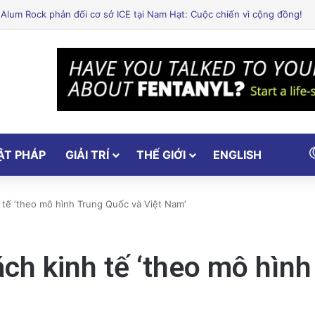
ẬT PHÁP
GIẢI TRÍ
THẾ GIỚI
ENGLISH
 tế ‘theo mô hình Trung Quốc và Việt Nam’
ch kinh tế ‘theo mô hình