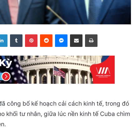
LinkedIn
Tumblr
Pinterest
Reddit
Messenger
Share via Email
Print
đã công bố kế hoạch cải cách kinh tế, trong đó
o khối tư nhân, giữa lúc nền kinh tế Cuba chìm
ện.