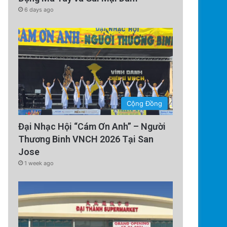
6 days ago
Cộng Đồng
Đại Nhạc Hội “Cám Ơn Anh” – Người
Thương Binh VNCH 2026 Tại San
Jose
1 week ago