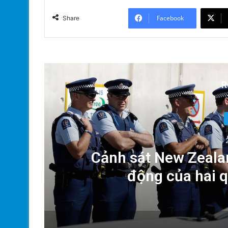
Facebook
Share
R
Dân
Cảnh sát New Zealan
động của hai 