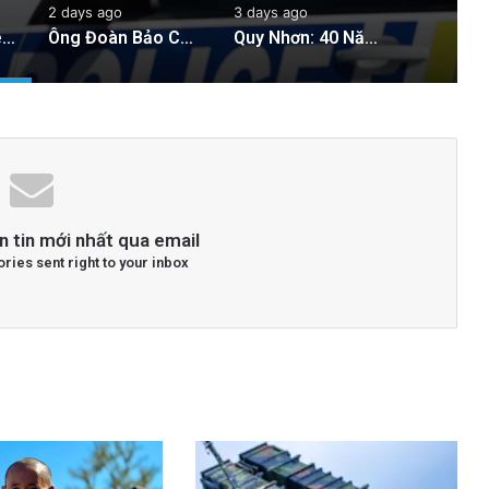
2 days ago
3 days ago
Cảnh sát New Zealand bày tỏ lo ngại về hành động của hai quan chức Việt Nam
Ông Đoàn Bảo Châu Tuyên Bố Tự Bào Chữa Sau Án 7 Năm Tù Vắng Mặt Vì ‘Tuyên Truyền Chống Nhà Nước’
Quy Nhơn: 40 Năm Khai Thác Đất Vẫn Bị Xem Là Hoang Phế
n tin mới nhất qua email
ories sent right to your inbox