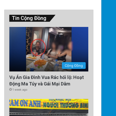
Tin Cộng Đồng
Technology
4 days ago
Cộng Đồng
Tên lửa SpaceX chuẩn bị va ch
Vụ Án Gia Đình Vua Rác hối lộ: Hoạt
Cú sốc vũ trụ sắp x
Động Ma Túy và Gái Mại Dâm
1 week ago