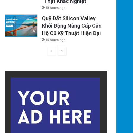
“Thật Khắc Nghiệt”
10 hours ago
Quỹ Đất Silicon Valley
Khởi Động Nâng Cấp Căn
Hộ Cũ Kỹ Thuật Hiện Đại
14 hours ago
Previous
Next
page
page