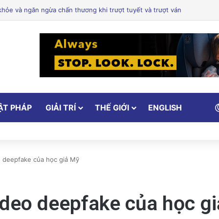
ổ Cảm Xúc: Tại Sao Hollywood Đang Đón Nhận Tình Dục Một Cách Mạn
ẬT PHÁP
GIẢI TRÍ
THẾ GIỚI
ENGLISH
o deepfake của học giả Mỹ
ideo deepfake của học g