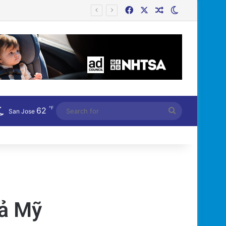
Facebook
X
Random Article
Switch skin
h Mẽ?
℉
62
Search
San Jose
for
iả Mỹ