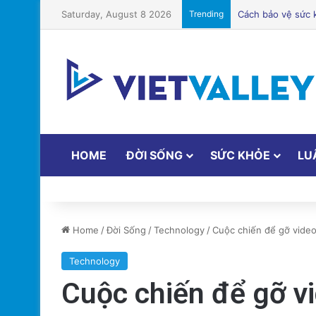
Saturday, August 8 2026
Trending
Điện Ảnh Bùng N
HOME
ĐỜI SỐNG
SỨC KHỎE
LU
Home
/
Đời Sống
/
Technology
/
Cuộc chiến để gỡ vide
Technology
Cuộc chiến để gỡ v