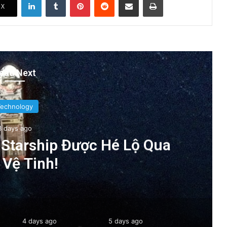
X
ead Next
Technology
3 days ago
Starship Được Hé Lộ Qua
 Vệ Tinh!
4 days ago
5 days ago