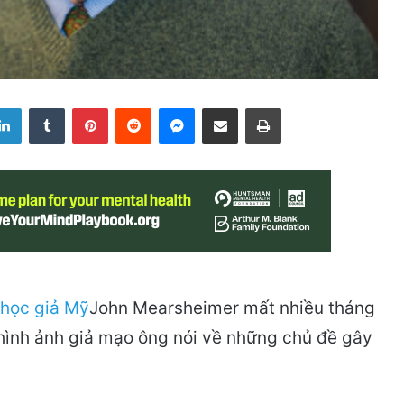
LinkedIn
Tumblr
Pinterest
Reddit
Messenger
Share via Email
Print
John Mearsheimer mất nhiều tháng
hình ảnh giả mạo ông nói về những chủ đề gây