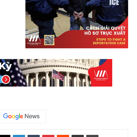
LinkedIn
Tumblr
Pinterest
Reddit
Share via Email
Print