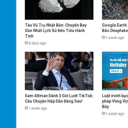
Tàu Vũ Trụ Nhật Bản: Chuyến Bay
Google Earth 
Gần Nhất Lịch Sử Đến Tiểu Hành
Bão Deepfake
Tinh
1 week ago
6 days ago
Sam Altman Dành 3 Giờ Lướt TikTok:
Luật minh bạc
Câu Chuyện Hấp Dẫn Đằng Sau!
pháp Vùng Vịn
Bảy
1 week ago
1 week ago