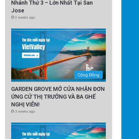
Nhánh Thứ 3 – Lớn Nhất Tại San
Jose
2 weeks ago
Cộng Đồng
GARDEN GROVE MỞ CỬA NHẬN ĐƠN
ỨNG CỬ THỊ TRƯỞNG VÀ BA GHẾ
NGHỊ VIÊN!
3 weeks ago