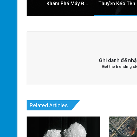
Khám Phá Máy Đào Hầm Nổ Đá Đầu Tiên Trên Thế Giới: Bước Đột Phá Trong Công Nghệ Xây Dựng
Thuyền Ké
Ghi danh để nhậ
Get the trending st
Related Articles