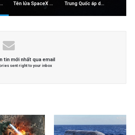
o Tên Lửa Starship Được Hé Lộ Qua Ảnh Vệ Tinh!
Tên lửa SpaceX chuẩn bị va chạm với Mặt Trăng: Cú sốc vũ trụ sắp xảy ra!
Trung Quốc áp dụng công nghệ lượng tử để ngăn chặn tình trạng mất điện diện rộng
n tin mới nhất qua email
ories sent right to your inbox