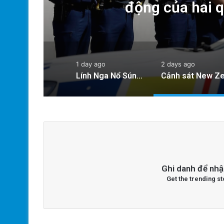
động của hai 
1 day ago
2 days ago
Lính Nga Nổ Súng Giết Đồng Đội và Tấn Công Dân Thường Tại Crimea
Ghi danh để nhậ
Get the trending st