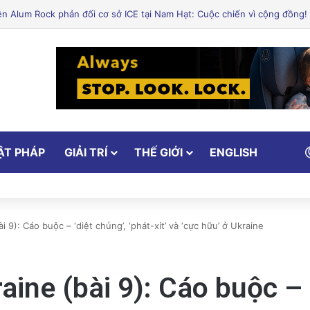
ẬT PHÁP
GIẢI TRÍ
THẾ GIỚI
ENGLISH
 9): Cáo buộc – ‘diệt chủng’, ‘phát-xít’ và ‘cực hữu’ ở Ukraine
ine (bài 9): Cáo buộc – ‘