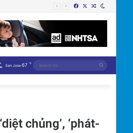
Facebook
X
Random Article
Switch skin
Công an Siết Chặt Quản Lý Người Dùng Mạng Xã Hội: Nhận Diện ‘Phản Động’ Theo Quan Điểm Đảng Cộng Sản Việt Nam
℉
67
Search
San Jose
for
diệt chủng’, ‘phát-