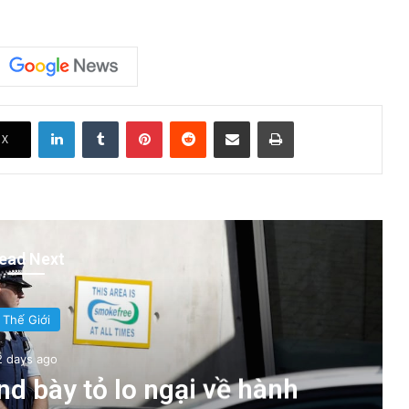
LinkedIn
Tumblr
Pinterest
Reddit
Share via Email
Print
X
ead Next
Thế Giới
2 days ago
d bày tỏ lo ngại về hành