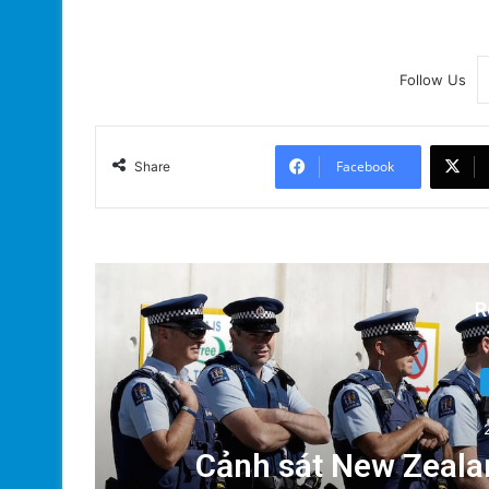
Follow Us
Facebook
Share
R
Dân
Cảnh sát New Zealan