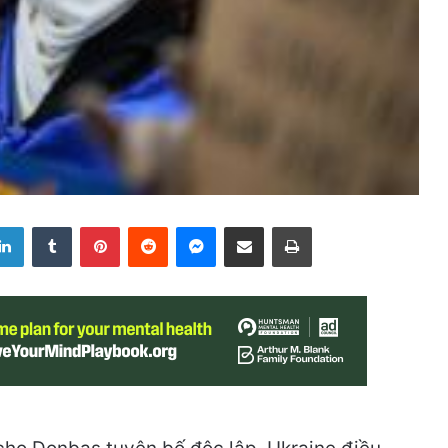
LinkedIn
Tumblr
Pinterest
Reddit
Messenger
Share via Email
Print