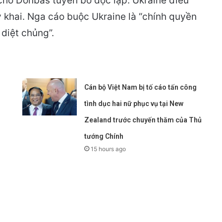
ho Donbas tuyên bố độc lập. Ukraine điều
 khai. Nga cáo buộc Ukraine là “chính quyền
 diệt chủng”.
Cán bộ Việt Nam bị tố cáo tấn công
tình dục hai nữ phục vụ tại New
Zealand trước chuyến thăm của Thủ
tướng Chính
15 hours ago