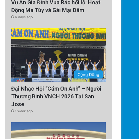
Án 7 Năm Tù Vắng Mặt Vì ‘Tu
Vụ Án Gia Đình Vua Rác hối lộ: Hoạt
Động Ma Túy và Gái Mại Dâm
Nhà Nước’
6 days ago
Cộng Đồng
Đại Nhạc Hội “Cám Ơn Anh” – Người
Thương Binh VNCH 2026 Tại San
Jose
1 week ago