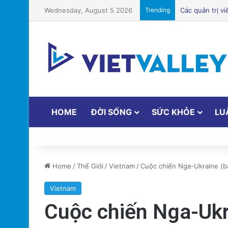
Wednesday, August 5 2026
Trending
HOME
ĐỜI SỐNG
SỨC KHỎE
LU
Home
/
Thế Giới
/
Vietnam
/
Cuộc chiến Nga-Ukraine (bài
Vietnam
Cuộc chiến Nga-Ukra