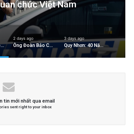
quan chức Việt Nam
2 days ago
3 days ago
Cảnh sát New Zealand bày tỏ lo ngại về hành động của hai quan chức Việt Nam
Ông Đoàn Bảo Châu Tuyên Bố Tự Bào Chữa Sau Án 7 Năm Tù Vắng Mặt Vì ‘Tuyên Truyền Chống Nhà Nước’
Quy Nhơn: 40 Năm Khai Thác Đất Vẫn Bị Xem Là Hoang Phế
n tin mới nhất qua email
ories sent right to your inbox