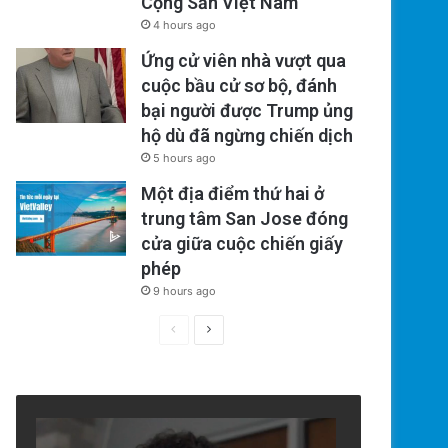
Cộng Sản Việt Nam
4 hours ago
Ứng cử viên nhà vượt qua
cuộc bầu cử sơ bộ, đánh
bại người được Trump ủng
hộ dù đã ngừng chiến dịch
5 hours ago
Một địa điểm thứ hai ở
trung tâm San Jose đóng
cửa giữa cuộc chiến giấy
phép
9 hours ago
Previous
Next
page
page