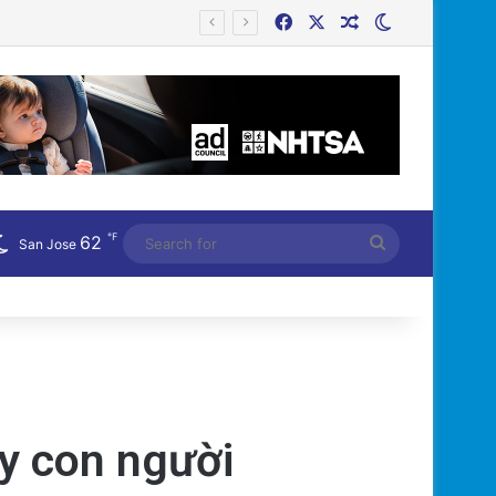
Facebook
X
Random Article
Switch skin
h Mẽ?
℉
62
Search
San Jose
for
ay con người