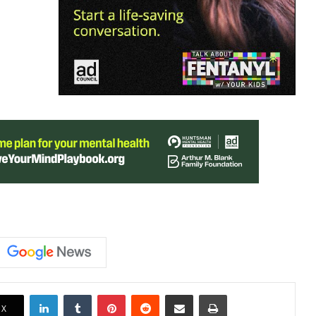
LinkedIn
Tumblr
Pinterest
Reddit
Share via Email
Print
X