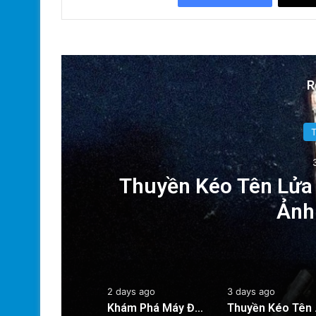
R
n
Thuyền Kéo Tên Lửa 
y
Ảnh
2 days ago
3 days ago
Khám Phá Máy Đào Hầm Nổ Đá Đầu Tiên Trên Thế Giới: Bước Đột Phá Trong Công Nghệ Xây Dựng
Thuyền Ké