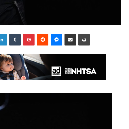
LinkedIn
Tumblr
Pinterest
Reddit
Messenger
Share via Email
Print