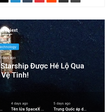
ead Next
Technology
3 days ago
Starship Được Hé Lộ Qua
 Vệ Tinh!
4 days ago
5 days ago
o Tên Lửa Starship Được Hé Lộ Qua Ảnh Vệ Tinh!
Tên lửa SpaceX chuẩn bị va chạm với Mặt Trăng: Cú sốc vũ trụ sắp xảy ra!
Trung Quốc áp dụng công nghệ lượng tử để ngăn chặn tình trạng mất điện diện rộng