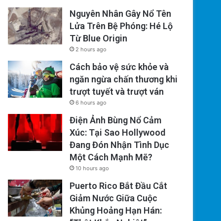
Nguyên Nhân Gây Nổ Tên
Lửa Trên Bệ Phóng: Hé Lộ
Từ Blue Origin
2 hours ago
Cách bảo vệ sức khỏe và
ngăn ngừa chấn thương khi
trượt tuyết và trượt ván
6 hours ago
Điện Ảnh Bùng Nổ Cảm
Xúc: Tại Sao Hollywood
Đang Đón Nhận Tình Dục
Một Cách Mạnh Mẽ?
10 hours ago
Puerto Rico Bắt Đầu Cắt
Giảm Nước Giữa Cuộc
Khủng Hoảng Hạn Hán: