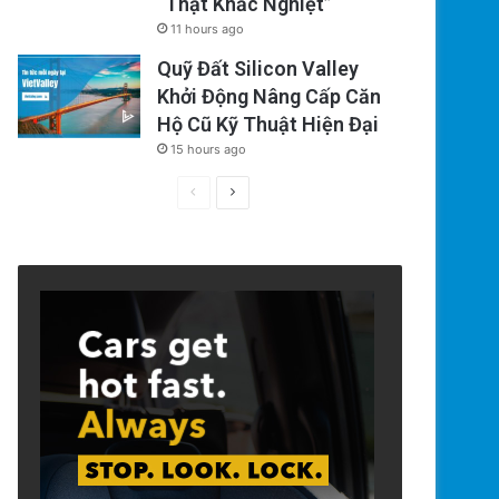
“Thật Khắc Nghiệt”
11 hours ago
Quỹ Đất Silicon Valley
Khởi Động Nâng Cấp Căn
Hộ Cũ Kỹ Thuật Hiện Đại
15 hours ago
Previous
Next
page
page