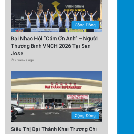
Cộng Đồng
Đại Nhạc Hội “Cám Ơn Anh” – Người
Thương Binh VNCH 2026 Tại San
Jose
Technology
2 weeks ago
4 days ago
Tên lửa SpaceX chuẩn bị va ch
Cú sốc vũ trụ sắp x
Cộng Đồng
Siêu Thị Đại Thành Khai Trương Chi