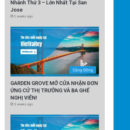
Nhánh Thứ 3 – Lớn Nhất Tại San
Jose
2 weeks ago
Cộng Đồng
GARDEN GROVE MỞ CỬA NHẬN ĐƠN
ỨNG CỬ THỊ TRƯỞNG VÀ BA GHẾ
NGHỊ VIÊN!
3 weeks ago