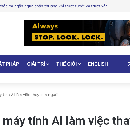
ổ Cảm Xúc: Tại Sao Hollywood Đang Đón Nhận Tình Dục Một Cách Mạn
ẬT PHÁP
GIẢI TRÍ
THẾ GIỚI
ENGLISH
 tính AI làm việc thay con người
 máy tính AI làm việc th