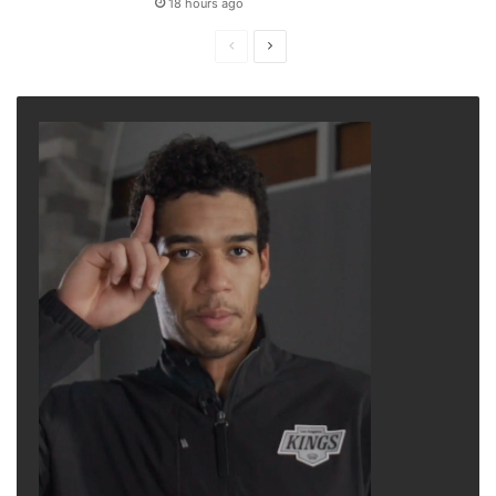
18 hours ago
Previous
Next
page
page