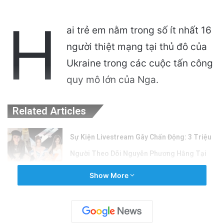
H
ai trẻ em nằm trong số ít nhất 16
người thiệt mạng tại thủ đô của
Ukraine trong các cuộc tấn công
quy mô lớn của Nga.
Related Articles
Sự Kiện Livestream Gây Chấn Động: 3 Triệu
Người Theo Dõi Nguyễn Phương Hằng Tại
Việt Nam!
Show More
7 hours ago
Sự Nóng Bỏng Của Chính Quyền Trong Việc
Giải Quyết Vụ Sư Minh Tuệ: Nguyên Nhân Và