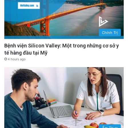
Chính Trị
Bệnh viện Silicon Valley: Một trong những cơ sở y
tế hàng đầu tại Mỹ
4 hours ago
Ẩm Thực