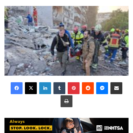
LinkedIn
Tumblr
Pinterest
Reddit
Messenger
Share via Email
Print