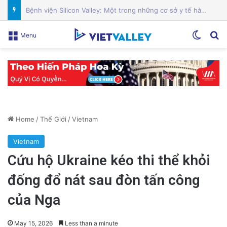
Sự Kiện Livestream Gây Chấn Động: 3 Triệu Người Theo Dõi Nguyễn Phương Hằng Tại Việt Nam!
Switch
Se
Menu
Home
/
Thế Giới
/
Vietnam
Vietnam
Cứu hộ Ukraine kéo thi thể khỏi
đống đổ nát sau đòn tấn công
của Nga
May 15, 2026
Less than a minute