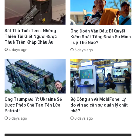
Sát Thủ Tuổi Teen: Những
Ông Đoàn Văn Báu: Bí Quyết
Thiên Tài Giết Người Được
Kiểm Soát Tăng Đoàn Sư Minh
Thuê Trên Khắp Châu Âu
Tuệ Thế Nào?
4 days ago
5 days ago
Ông Trump Đổi Ý: Ukraine Sẽ
Bộ Công an và MobiFone: Lý
Được Phép Chế Tạo Tên Lửa
do vì sao cần sự quản lý chặt
Patriot!
chẽ?
5 days ago
6 days ago