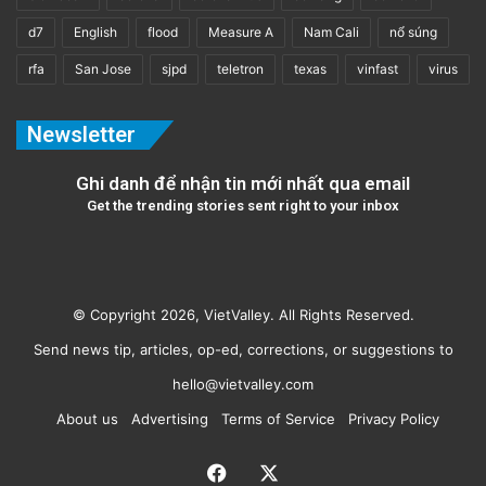
d7
English
flood
Measure A
Nam Cali
nổ súng
rfa
San Jose
sjpd
teletron
texas
vinfast
virus
Newsletter
Ghi danh để nhận tin mới nhất qua email
Get the trending stories sent right to your inbox
© Copyright 2026, VietValley. All Rights Reserved.
Send news tip, articles, op-ed, corrections, or suggestions to
hello@vietvalley.com
About us
Advertising
Terms of Service
Privacy Policy
Facebook
X