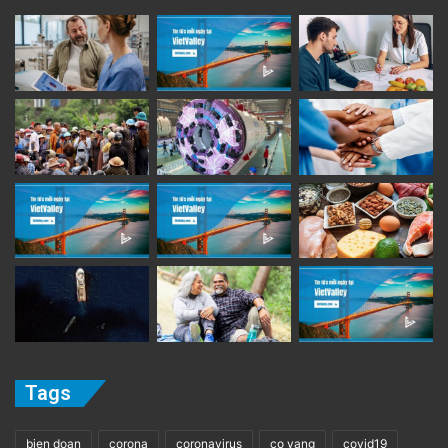
Tags
bien doan
corona
coronavirus
co vang
covid19