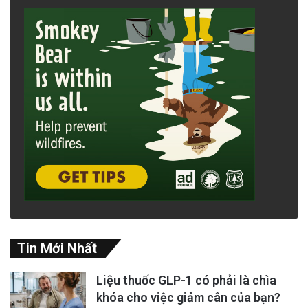
Tin Mới Nhất
Liệu thuốc GLP-1 có phải là chìa
khóa cho việc giảm cân của bạn?