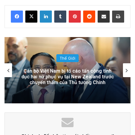
Hệ Lụy
LinkedIn
Tumblr
Pinterest
Reddit
Share via Email
Print
18 hours ago
Đọc thêm
Read More
advertisement
Thế Giới
Lính Nga Nổ Súng Giết Đồng Đội và Tấn
Công Dân Thường Tại Crimea