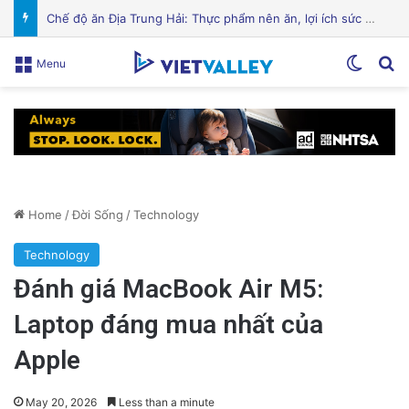
Cảnh Báo: Công An Xử Phạt Người Chia Sẻ Livestream Của Bà Nguyễn Phương Hằng!
Switch
Se
Menu
Home
/
Đời Sống
/
Technology
Technology
Đánh giá MacBook Air M5:
Laptop đáng mua nhất của
Apple
May 20, 2026
Less than a minute