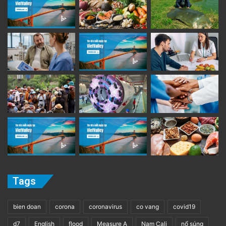
Tags
bien doan
corona
coronavirus
co vang
covid19
d7
English
flood
Measure A
Nam Cali
nổ súng