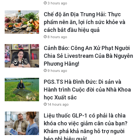
3 hours ago
Chế độ ăn Địa Trung Hải: Thực
phẩm nên ăn, lợi ích sức khỏe và
cách bắt đầu hiệu quả
8 hours ago
Cảnh Báo: Công An Xử Phạt Người
Chia Sẻ Livestream Của Bà Nguyễn
Phương Hằng!
9 hours ago
PGS.TS Hà Đình Đức: Di sản và
Hành trình Cuộc đời của Nhà Khoa
học Xuất sắc
14 hours ago
Liệu thuốc GLP-1 có phải là chìa
khóa cho việc giảm cân của bạn?
Khám phá khả năng hỗ trợ người
béo phì hiệu quả!