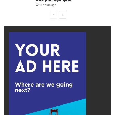
18 hours ago
Previous
Next
page
page