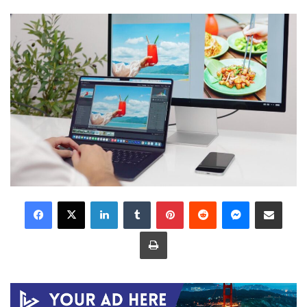
LinkedIn
Tumblr
Pinterest
Reddit
Messenger
Share via Email
Print