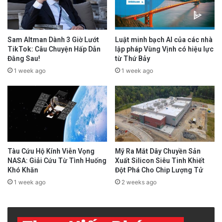
Sam Altman Dành 3 Giờ Lướt
Luật minh bạch AI của các nhà
TikTok: Câu Chuyện Hấp Dẫn
lập pháp Vùng Vịnh có hiệu lực
Đằng Sau!
từ Thứ Bảy
1 week ago
1 week ago
Tàu Cứu Hộ Kính Viễn Vọng
Mỹ Ra Mắt Dây Chuyền Sản
NASA: Giải Cứu Từ Tình Huống
Xuất Silicon Siêu Tinh Khiết
Khó Khăn
Đột Phá Cho Chip Lượng Tử
1 week ago
2 weeks ago