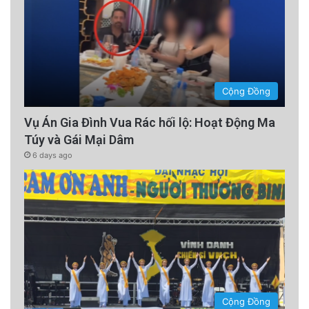
Cộng Đồng
Vụ Án Gia Đình Vua Rác hối lộ: Hoạt Động Ma
Túy và Gái Mại Dâm
6 days ago
Cộng Đồng