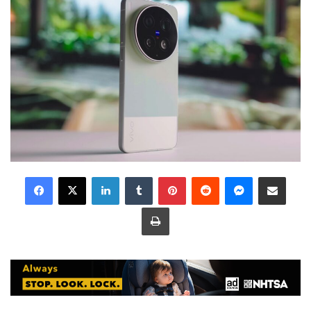
LinkedIn
Tumblr
Pinterest
Reddit
Messenger
Share via Email
Print