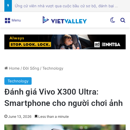
Một địa điểm thứ hai ở trung tâm San Jose đóng cửa giữa cuộc chiến giấy phép
Switch
Se
Menu
Home
/
Đời Sống
/
Technology
Technology
Đánh giá Vivo X300 Ultra:
Smartphone cho người chơi ảnh
June 13, 2026
Less than a minute