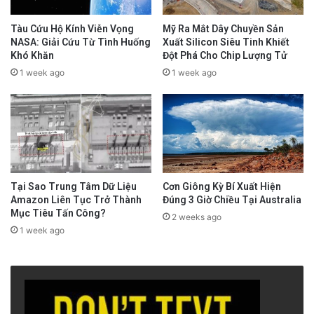
Tàu Cứu Hộ Kính Viễn Vọng
Mỹ Ra Mắt Dây Chuyền Sản
NASA: Giải Cứu Từ Tình Huống
Xuất Silicon Siêu Tinh Khiết
Khó Khăn
Đột Phá Cho Chip Lượng Tử
1 week ago
1 week ago
Tại Sao Trung Tâm Dữ Liệu
Cơn Giông Kỳ Bí Xuất Hiện
Amazon Liên Tục Trở Thành
Đúng 3 Giờ Chiều Tại Australia
Mục Tiêu Tấn Công?
2 weeks ago
1 week ago