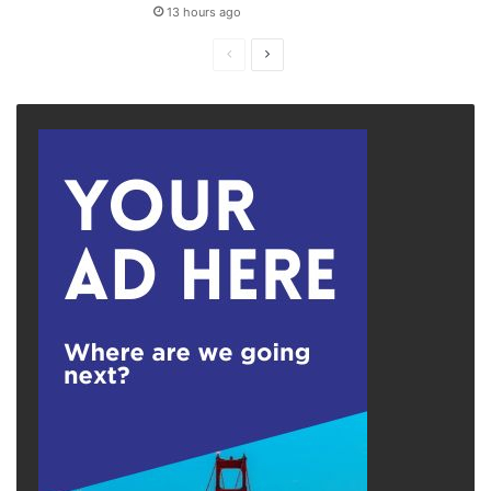
13 hours ago
Previous
Next
page
page