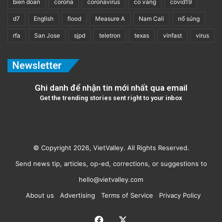
bien doan
corona
coronavirus
co vang
covid19
d7
English
flood
Measure A
Nam Cali
nổ súng
rfa
San Jose
sjpd
teletron
texas
vinfast
virus
Newsletter
Ghi danh để nhận tin mới nhất qua email
Get the trending stories sent right to your inbox
© Copyright 2026, VietValley. All Rights Reserved.
Send news tip, articles, op-ed, corrections, or suggestions to
hello@vietvalley.com
About us
Advertising
Terms of Service
Privacy Policy
Facebook
X