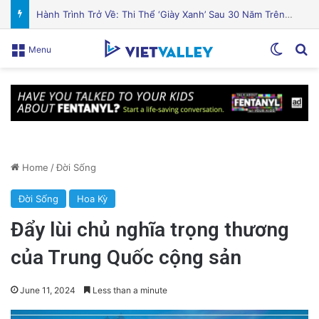
Cá hồi nướng gia vị Địa Trung Hải thơm ngon hấp dẫn
Switch
Se
Menu
Home
/
Đời Sống
Đời Sống
Hoa Kỳ
Đẩy lùi chủ nghĩa trọng thương
của Trung Quốc cộng sản
June 11, 2024
Less than a minute