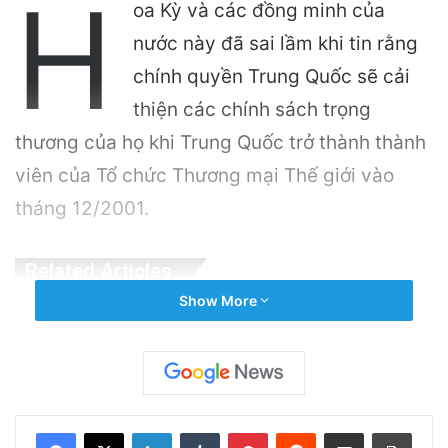
H
oa Kỳ và các đồng minh của
nước này đã sai lầm khi tin rằng
chính quyền Trung Quốc sẽ cải
thiện các chính sách trọng
thương của họ khi Trung Quốc trở thành thành
viên của Tổ chức Thương mại Thế giới vào
tháng 12/2001.
Related Articles
Show More
Puerto Rico Bắt Đầu Cắt Giảm Nước Giữa
Cuộc Khủng Hoảng Hạn Hán: “Thật Khắc
Nghiệt”
1 day ago
LinkedIn
Tumblr
Pinterest
Reddit
Share via Email
Print