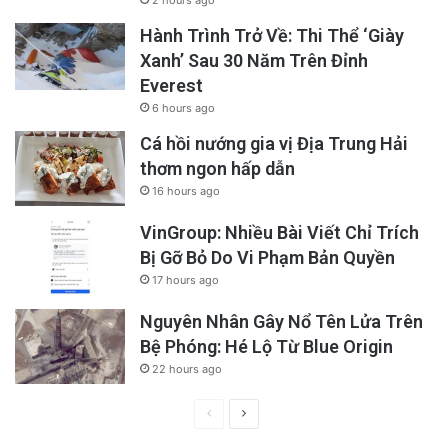
2 hours ago
Hành Trình Trở Về: Thi Thể ‘Giày
Xanh’ Sau 30 Năm Trên Đỉnh
Everest
6 hours ago
Cá hồi nướng gia vị Địa Trung Hải
thơm ngon hấp dẫn
16 hours ago
VinGroup: Nhiều Bài Viết Chỉ Trích
Bị Gỡ Bỏ Do Vi Phạm Bản Quyền
17 hours ago
Nguyên Nhân Gây Nổ Tên Lửa Trên
Bệ Phóng: Hé Lộ Từ Blue Origin
22 hours ago
Previous
Next
page
page