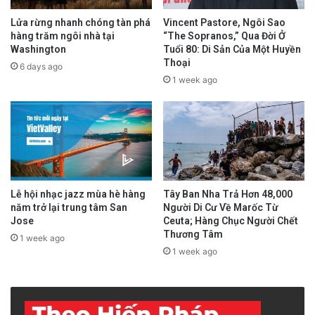
Lửa rừng nhanh chóng tàn phá
Vincent Pastore, Ngôi Sao
hàng trăm ngôi nhà tại
“The Sopranos,” Qua Đời Ở
Washington
Tuổi 80: Di Sản Của Một Huyền
Thoại
6 days ago
1 week ago
Lễ hội nhạc jazz mùa hè hàng
Tây Ban Nha Trả Hơn 48,000
năm trở lại trung tâm San
Người Di Cư Về Marốc Từ
Jose
Ceuta; Hàng Chục Người Chết
Thương Tâm
1 week ago
1 week ago