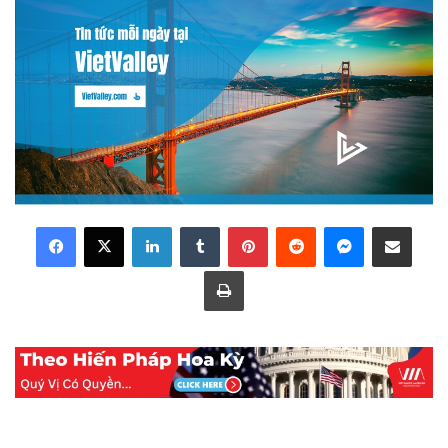
LinkedIn
Tumblr
Pinterest
Reddit
Messenger
Share via Email
Print