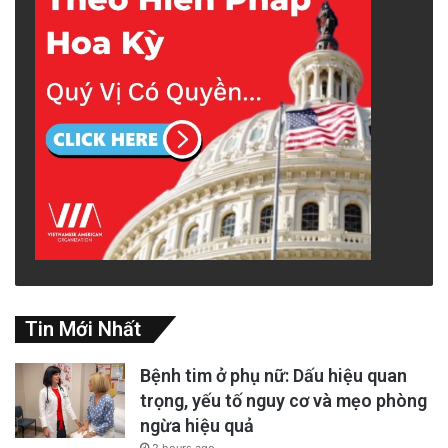
Tin Mới Nhất
Bệnh tim ở phụ nữ: Dấu hiệu quan
trọng, yếu tố nguy cơ và mẹo phòng
ngừa hiệu quả