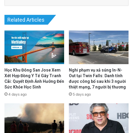
Related Articles
Read More
@Epoch Times Tiếng Việt
Học Khu Đông San Jose Xem
Nghi phạm vụ xả súng In-N-
Xét Hợp Đồng Y Tế Gây Tranh
Out tại Twin Falls: Danh tính
Cãi: Quyết Định Ảnh Hưởng Đến
được công bố sau khi 3 người
Sức Khỏe Học Sinh
thiệt mạng, 7 người bị thương
4 days ago
5 days ago