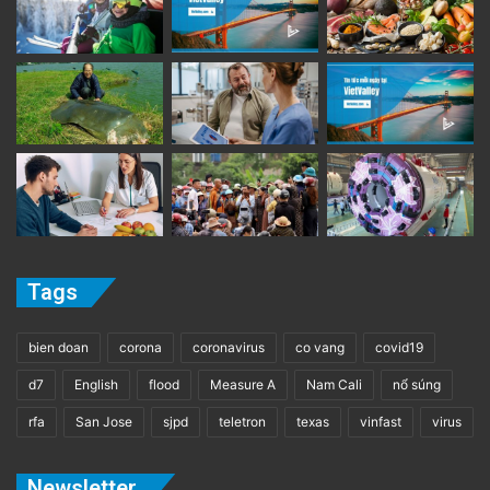
Tags
bien doan
corona
coronavirus
co vang
covid19
d7
English
flood
Measure A
Nam Cali
nổ súng
rfa
San Jose
sjpd
teletron
texas
vinfast
virus
Newsletter