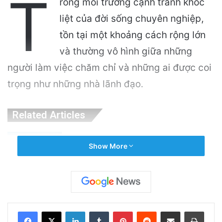
T
rong môi trường cạnh tranh khốc
liệt của đời sống chuyên nghiệp,
tồn tại một khoảng cách rộng lớn
và thường vô hình giữa những
người làm việc chăm chỉ và những ai được coi
trọng như những nhà lãnh đạo.
Related Articles
Tư duy tích cực để có làn da sạch mụn
Show More
January 20, 2026
Lắng nghe tiếng nói nội tâm để nhận diện
thế giới bên ngoài
LinkedIn
Tumblr
Pinterest
Reddit
Share via Email
Print
January 14, 2026