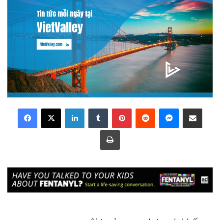
LinkedIn
Tumblr
Pinterest
Reddit
Messenger
Share via Email
Print