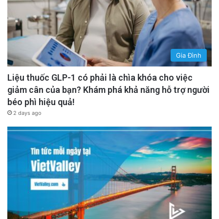
bởi những nhân viên thông minh nhưng lại trả
lời mọi câu hỏi bằng câu “tùy thuộc vào,” vì
điều này thực chất là họ đang trao lại quyết
định cho người quản lý.
Gia Đình
advertisement
Liệu thuốc GLP-1 có phải là chìa khóa cho việc
giảm cân của bạn? Khám phá khả năng hỗ trợ người
béo phì hiệu quả!
2 days ago