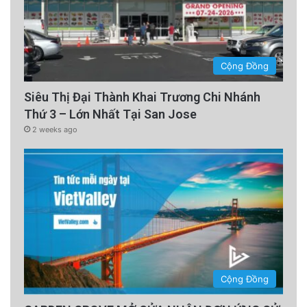
advertisement
Cộng Đồng
Siêu Thị Đại Thành Khai Trương Chi Nhánh
Thứ 3 – Lớn Nhất Tại San Jose
2 weeks ago
Nhiều thông tin hơn không phải lúc nào cũng
làm tăng giá trị. Trên thực tế, quá nhiều chi
Cộng Đồng
tiết có thể làm giảm tác động của thông điệp