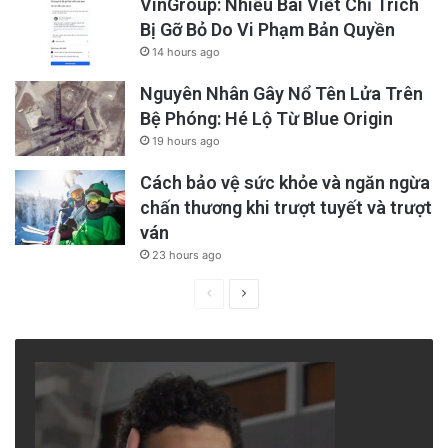
VinGroup: Nhiều Bài Viết Chỉ Trích
Bị Gỡ Bỏ Do Vi Phạm Bản Quyền
14 hours ago
Nguyên Nhân Gây Nổ Tên Lửa Trên
Bệ Phóng: Hé Lộ Từ Blue Origin
19 hours ago
Cách bảo vệ sức khỏe và ngăn ngừa
chấn thương khi trượt tuyết và trượt
ván
23 hours ago
Chiến lược thiết yếu đầu tiên là nghệ thuật
Previous
Next
trình bày chiến lược, vượt ra ngoài việc chỉ
page
page
đơn giản trình bày ý tưởng mà còn định hình
các ý tưởng đó theo cách gây được tiếng
vang với những người ra quyết định.