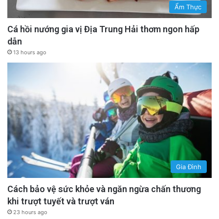
Ẩm Thực
họp chính thức.
Cá hồi nướng gia vị Địa Trung Hải thơm ngon hấp
advertisement
dẫn
13 hours ago
Gia Đình
Cách bảo vệ sức khỏe và ngăn ngừa chấn thương
khi trượt tuyết và trượt ván
Khi cuộc họp chính thức diễn ra, bầu không khí
23 hours ago