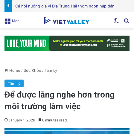
VinGroup: Nhiều Bài Viết Chỉ Trích Bị Gỡ Bỏ Do Vi Phạm Bản Quyền
Switch
Se
Menu
Home
/
Sức Khỏe
/
Tâm Lý
Tâm Lý
Để được lắng nghe hơn trong
môi trường làm việc
January 1, 2026
8 minutes read