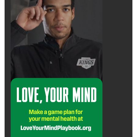
Nhiều chuyên gia mắc sai lầm khi nghĩ giá trị
công việc của họ tự nói lên tất cả, nhưng dữ
liệu thô và những hiểu biết tuyệt vời thường
trở nên vô nghĩa nếu thiếu bối cảnh phù hợp.
Để được coi trọng, người ta phải ngừng nói về
các nhiệm vụ cụ thể mà họ hoàn thành và thay
vào đó tập trung vào các kết quả chiến lược
mà những trách nhiệm đó tạo ra.
advertisement