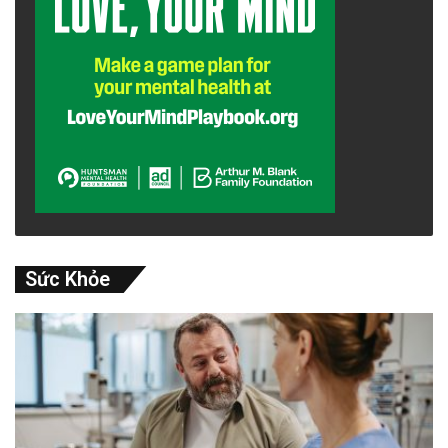
đó.
advertisement
Sức Khỏe
Một nghiên cứu được công bố trên The