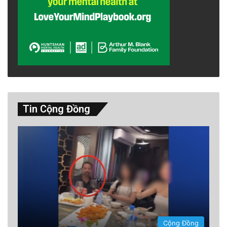
Tin Cộng Đồng
Và sự tự do đó mang lại những hậu quả tâm lý
thực sự. Khi bạn hoàn toàn ở đây – cảm nhận
hơi thở, ngắm nhìn bầu trời, nhâm nhi tách trà
– trí óc bạn sẽ không tự động trôi theo những
suy nghĩ miên man nữa. Chỉ riêng sự thay đổi
Cộng Đồng