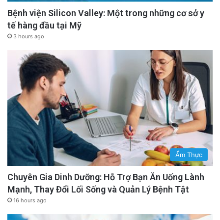
Hãy chú ý đến những âm thanh. Cảm nhận làn
Bệnh viện Silicon Valley: Một trong những cơ sở y
gió. Ban đầu có thể hơi lúng túng, nhưng sự
tế hàng đầu tại Mỹ
lúng túng đó là do tâm trí bạn đang học một
3 hours ago
khuôn mẫu mới.
advertisement
Ẩm Thực
Chuyên Gia Dinh Dưỡng: Hỗ Trợ Bạn Ăn Uống Lành
Mạnh, Thay Đổi Lối Sống và Quản Lý Bệnh Tật
16 hours ago