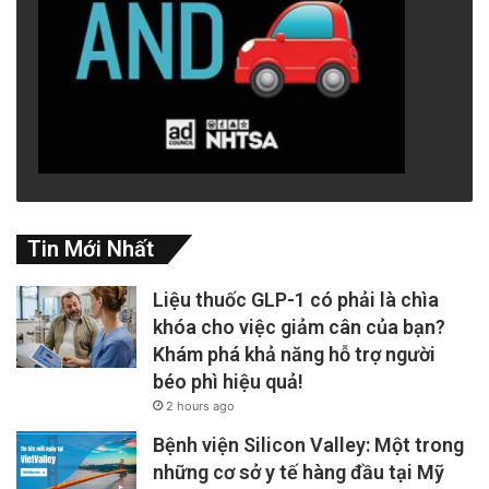
Tại sao hiện diện thay đổi mọi thứ?
Hầu hết chúng ta đều sống trong cái mà các
nhà khoa học thần kinh gọi là “mạng lưới mặc
định”- một mô hình hoạt động của não bộ liên
quan đến sự lang thang của tâm trí và suy
nghĩ tự tham chiếu. Chính những tiếng nói
Tin Mới Nhất
trong tâm trí lấp đầy sự im lặng, kể lại một
ngày của bạn và “thiết kế” những kịch bản về
Liệu thuốc GLP-1 có phải là chìa
những điều có thể xảy ra.
khóa cho việc giảm cân của bạn?
Khám phá khả năng hỗ trợ người
béo phì hiệu quả!
2 hours ago
Bệnh viện Silicon Valley: Một trong
những cơ sở y tế hàng đầu tại Mỹ