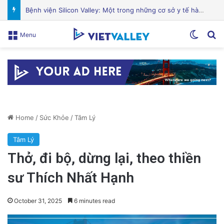
Sự Kiện Livestream Gây Chấn Động: 3 Triệu Người Theo Dõi Nguyễn Phương Hằng Tại Việt Nam!
Switch
Se
Menu
Home
/
Sức Khỏe
/
Tâm Lý
Tâm Lý
Thở, đi bộ, dừng lại, theo thiền
sư Thích Nhất Hạnh
October 31, 2025
6 minutes read