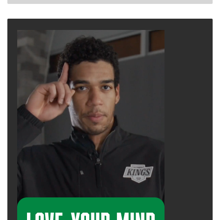
Đó là cách quá trình tái thiết bắt đầu – không
phải bằng những đột phá ngoạn mục, mà là
những khoảnh khắc kiên trì lựa chọn quay trở
lại.
Đi bộ như một cách thiền định
Thích Nhất Hạnh thường nói: “Hãy bước đi như
thể bạn đang hôn Trái Đất bằng đôi chân của
mình.”
Ông coi việc đi bộ không phải là một cách để
đến một nơi nào đó, mà là một cách thực hành
sự hiện diện. Và khoa học đã chứng minh điều