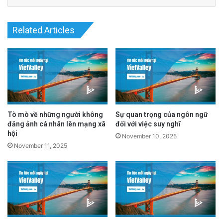
Related Articles
Tò mò về những người không
Sự quan trọng của ngôn ngữ
đăng ảnh cá nhân lên mạng xã
đối với việc suy nghĩ
hội
November 10, 2025
November 11, 2025
Điều đó có khả năng thay đổi khi ta bắt đầu
đọc những lời dạy của thiền sư Thích Nhất
Hạnh. Cách ông nói về chánh niệm không hề
cứng nhắc hay huyền bí. Nó đơn giản, thực tế
và bắt nguồn từ cuộc sống hàng ngày.