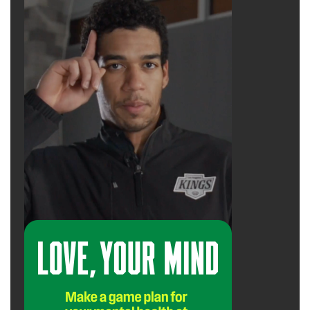
Academy of Sciences cho thấy ngay cả việc
luyện tập chánh niệm ngắn ngủi cũng làm
giảm sự kích hoạt của mạng lưới mặc định,
dẫn đến sự tập trung và điều hòa cảm xúc tốt
hơn. Khi trở về với khoảnh khắc hiện tại, chúng
ta sẽ đưa bản thân khỏi sự thống trị của quá
khứ và những lo lắng về tương lai.
“Thiền không phải là trốn tránh, đó là một cuộc
gặp gỡ thanh thản với thực tại.” – Thích Nhất
Hạnh
advertisement