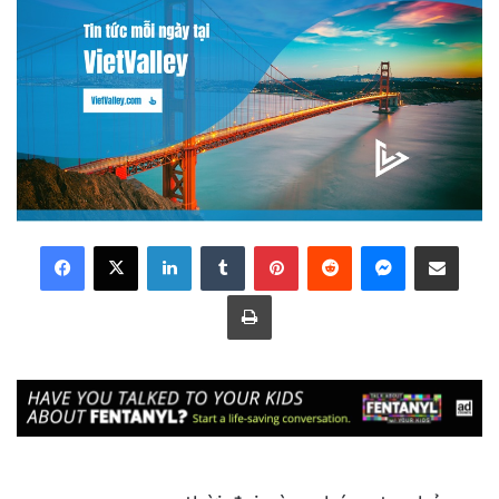
LinkedIn
Tumblr
Pinterest
Reddit
Messenger
Share via Email
Print