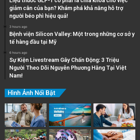
Liệu thuốc GLP-1 có phải là chìa khóa cho việc
giảm cân của bạn? Khám phá khả năng hỗ trợ
người béo phì hiệu quả!
3 hours ago
Bệnh viện Silicon Valley: Một trong những cơ sở y
tế hàng đầu tại Mỹ
6 hours ago
Sự Kiện Livestream Gây Chấn Động: 3 Triệu
Bài tập chánh niệm giúp tái lập sự chú ý
Người Theo Dõi Nguyễn Phương Hằng Tại Việt
Đây là một trong những bài tập hàng được
Nam!
truyền cảm hứng từ Thiền sư Thích Nhất Hạnh
Hình Ảnh Nổi Bật
và được hỗ trợ bởi khoa học thần kinh:
Ngồi thoải mái, mắt mở hoặc nhắm.
Hít vào và thầm nói: “Ở đây.”
Thở ra và thầm nói: “Ngay bây giờ.”