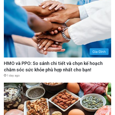
Tiếng chuông chánh niệm trong cuộc sống
hàng ngày
“Khi nghe tiếng chuông điện thoại, hãy ngồi
yên bất cứ nơi đâu và tận hưởng hơi thở vào
ra. Tiếng chuông điện thoại chính là tiếng
Gia Đình
chuông chánh niệm.” – Thích Nhất Hạnh
HMO và PPO: So sánh chi tiết và chọn kế hoạch
chăm sóc sức khỏe phù hợp nhất cho bạn!
Trong cộng đồng Làng Mai của ông, một chiếc
1 day ago
chuông vật lý sẽ reo lên đều đặn trong suốt cả
ngày. Khi chuông reo, mọi người tạm dừng mọi
việc đang làm và hít thở chánh niệm.
Bạn có thể tự tạo ra phiên bản thực hành này