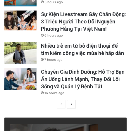
3 hours ago
Sự Kiện Livestream Gây Chấn Động:
3 Triệu Người Theo Dõi Nguyễn
Phương Hằng Tại Việt Nam!
6 hours ago
Nhiều trẻ em từ bỏ điện thoại để
tìm kiếm công việc mùa hè hấp dẫn
7 hours ago
Nghiên cứu chỉ ra các phương pháp chánh
Chuyên Gia Dinh Dưỡng: Hỗ Trợ Bạn
niệm – những phương pháp do Thích Nhất
Ăn Uống Lành Mạnh, Thay Đổi Lối
Sống và Quản Lý Bệnh Tật
Hạnh hướng dẫn – thực sự có thể làm giảm
16 hours ago
hoạt động của mạng lưới này.
Previous
Next
page
page
Một nghiên cứu năm 2011 được công bố trên
kỷ yếu The Proceedings of the National