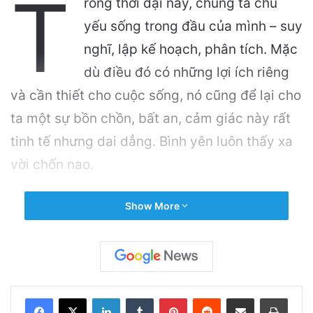
T
rong thời đại này, chúng ta chủ
yếu sống trong đầu của mình – suy
nghĩ, lập kế hoạch, phân tích. Mặc
dù điều đó có những lợi ích riêng
và cần thiết cho cuộc sống, nó cũng để lại cho
ta một sự bồn chồn, bất an, cảm giác này rất
tinh tế nhưng dai dẳng. Bình yên luôn thấy xa
vời chốn nao.
Related Articles
Show More
Tư duy tích cực để có làn da sạch mụn
January 20, 2026
LinkedIn
Tumblr
Pinterest
Reddit
Share via Email
Print
Lắng nghe tiếng nói nội tâm để nhận diện