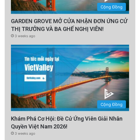
Cộng Đồng
advertisement
GARDEN GROVE MỞ CỬA NHẬN ĐƠN ỨNG CỬ
THỊ TRƯỞNG VÀ BA GHẾ NGHỊ VIÊN!
3 weeks ago
Cộng Đồng
Theo thời gian, khoảng dừng đó kéo dài hơn.
Khám Phá Cơ Hội: Đề Cử Ứng Viên Giải Nhân
Quyền Việt Nam 2026!
Phản ứng đó sẽ dịu đi. Và não chúng ta bắt
3 weeks ago
đầu liên kết hơi thở với sự an toàn.