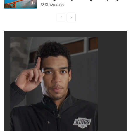
15 hours ago
Previous
Next
page
page