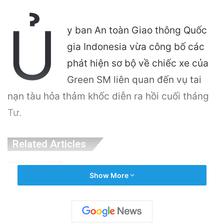
Ủ
y ban An toàn Giao thông Quốc
gia Indonesia vừa công bố các
phát hiện sơ bộ về chiếc xe của
Green SM liên quan đến vụ tai
nạn tàu hỏa thảm khốc diễn ra hồi cuối tháng
Tư.
Related Articles
Cảnh Báo: Công An Xử Phạt Người Chia Sẻ
Show More
Livestream Của Bà Nguyễn Phương Hằng!
5 hours ago
Sự Kiện Livestream Gây Chấn Động: 3 Triệu