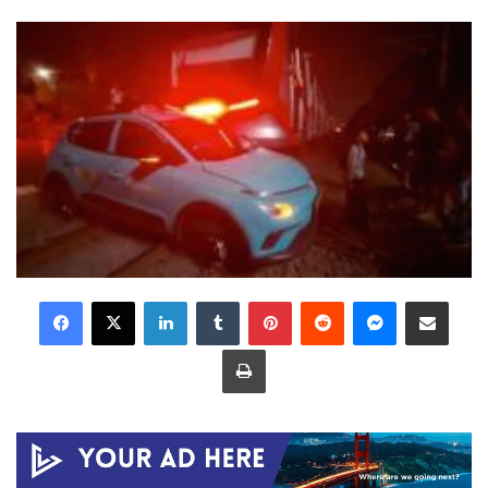
LinkedIn
Tumblr
Pinterest
Reddit
Messenger
Share via Email
Print