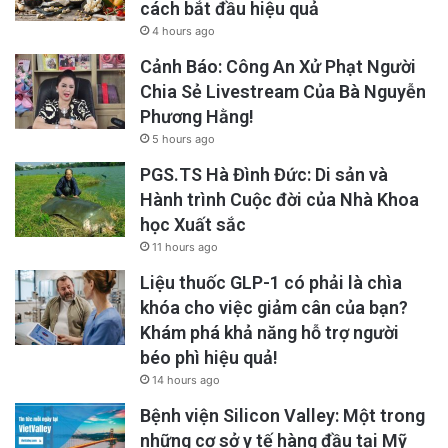
cách bắt đầu hiệu quả
4 hours ago
Cảnh Báo: Công An Xử Phạt Người
Chia Sẻ Livestream Của Bà Nguyễn
Phương Hằng!
5 hours ago
PGS.TS Hà Đình Đức: Di sản và
Hành trình Cuộc đời của Nhà Khoa
học Xuất sắc
11 hours ago
Liệu thuốc GLP-1 có phải là chìa
khóa cho việc giảm cân của bạn?
Khám phá khả năng hỗ trợ người
béo phì hiệu quả!
14 hours ago
Bệnh viện Silicon Valley: Một trong
những cơ sở y tế hàng đầu tại Mỹ