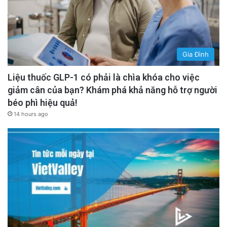
Gia Đình
Liệu thuốc GLP-1 có phải là chìa khóa cho việc
giảm cân của bạn? Khám phá khả năng hỗ trợ người
béo phì hiệu quả!
14 hours ago