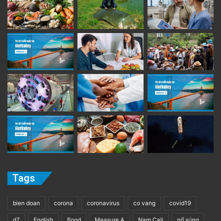
Tags
bien doan
corona
coronavirus
co vang
covid19
d7
English
flood
Measure A
Nam Cali
nổ súng