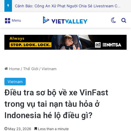
PGS.TS Hà Đình Đức: Di sản và Hành trình Cuộc đời của Nhà Khoa học Xuất sắc
Switch
Se
Menu
Home
/
Thế Giới
/
Vietnam
Vietnam
Điều tra sơ bộ về xe VinFast
trong vụ tai nạn tàu hỏa ở
Indonesia hé lộ điều gì?
May 23, 2026
Less than a minute