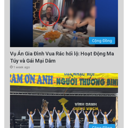
Cộng Đồng
Vụ Án Gia Đình Vua Rác hối lộ: Hoạt Động Ma
Túy và Gái Mại Dâm
1 week ago
Cộng Đồng