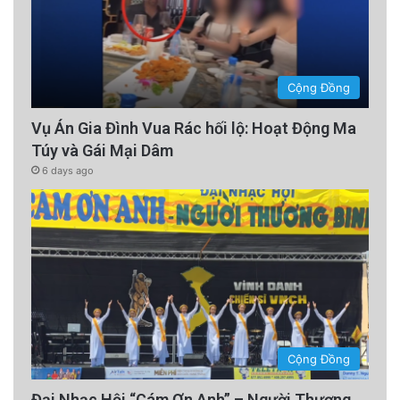
Cộng Đồng
Vụ Án Gia Đình Vua Rác hối lộ: Hoạt Động Ma
Túy và Gái Mại Dâm
6 days ago
Cộng Đồng
Đại Nhạc Hội “Cám Ơn Anh” – Người Thương