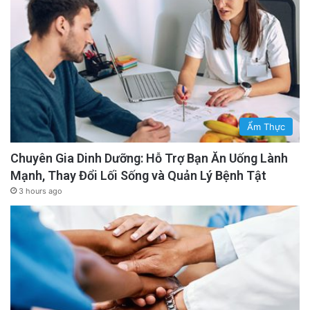
Ẩm Thực
Chuyên Gia Dinh Dưỡng: Hỗ Trợ Bạn Ăn Uống Lành
Mạnh, Thay Đổi Lối Sống và Quản Lý Bệnh Tật
3 hours ago