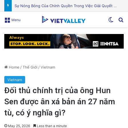
Khám Phá Máy Đào Hầm Nổ Đá Đầu Tiên Trên Thế Giới: Bước Đột Phá Trong Công Nghệ Xây Dựng
Switch
Se
Menu
Home
/
Thế Giới
/
Vietnam
Vietnam
Đối thủ chính trị của ông Hun
Sen được ân xá bản án 27 năm
tù, có ý nghĩa gì?
May 25, 2026
Less than a minute