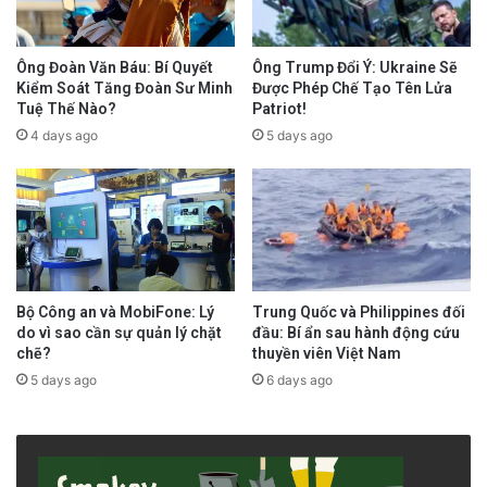
Ông Trump Đổi Ý: Ukraine Sẽ
Ông Đoàn Văn Báu: Bí Quyết
Được Phép Chế Tạo Tên Lửa
Kiểm Soát Tăng Đoàn Sư Minh
Patriot!
Tuệ Thế Nào?
5 days ago
4 days ago
Trung Quốc và Philippines đối
Bộ Công an và MobiFone: Lý
đầu: Bí ẩn sau hành động cứu
do vì sao cần sự quản lý chặt
thuyền viên Việt Nam
chẽ?
6 days ago
5 days ago