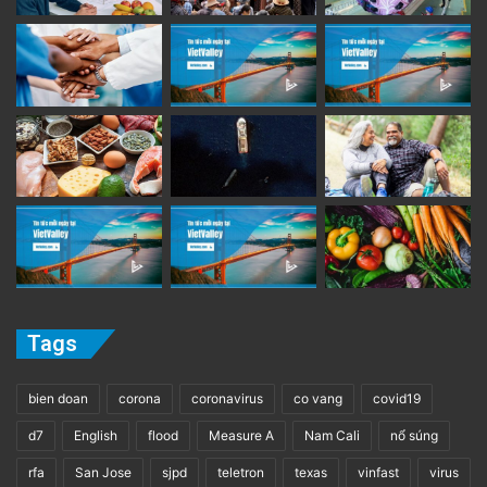
Tags
bien doan
corona
coronavirus
co vang
covid19
d7
English
flood
Measure A
Nam Cali
nổ súng
rfa
San Jose
sjpd
teletron
texas
vinfast
virus