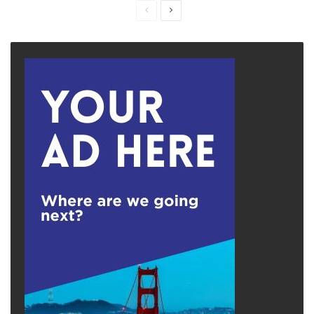
Previous
Next
page
page