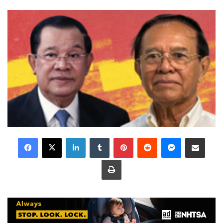
LinkedIn
Tumblr
Pinterest
Reddit
Messenger
Share via Email
Print