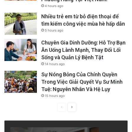
4 hours ago
Nhiều trẻ em từ bỏ điện thoại để
tìm kiếm công việc mùa hè hấp dẫn
5 hours ago
Chuyên Gia Dinh Dưỡng: Hỗ Trợ Bạn
Ăn Uống Lành Mạnh, Thay Đổi Lối
Sống và Quản Lý Bệnh Tật
14 hours ago
Sự Nóng Bỏng Của Chính Quyền
Trong Việc Giải Quyết Vụ Sư Minh
Tuệ: Nguyên Nhân Và Hệ Lụy
15 hours ago
Previous
Next
page
page