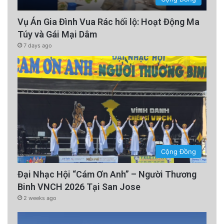
Vụ Án Gia Đình Vua Rác hối lộ: Hoạt Động Ma
Túy và Gái Mại Dâm
7 days ago
Cộng Đồng
Đại Nhạc Hội “Cám Ơn Anh” – Người Thương
Binh VNCH 2026 Tại San Jose
2 weeks ago