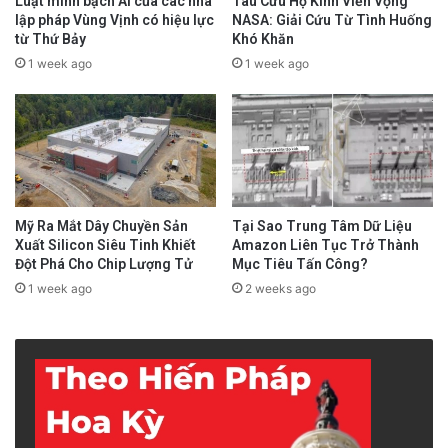
Luật minh bạch AI của các nhà
Tàu Cứu Hộ Kính Viễn Vọng
lập pháp Vùng Vịnh có hiệu lực
NASA: Giải Cứu Từ Tình Huống
từ Thứ Bảy
Khó Khăn
1 week ago
1 week ago
Mỹ Ra Mắt Dây Chuyền Sản
Tại Sao Trung Tâm Dữ Liệu
Xuất Silicon Siêu Tinh Khiết
Amazon Liên Tục Trở Thành
Đột Phá Cho Chip Lượng Tử
Mục Tiêu Tấn Công?
1 week ago
2 weeks ago