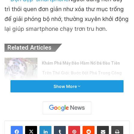
trì thói quen đơn giản như xóa thư mục trống
để giải phóng bộ nhớ, thường xuyên khởi động
lại giúp smartphone chạy trơn tru hơn.
Related Articles
Khám Phá Máy Đào Hầm Nổ Đá Đầu Tiên
Trên Thế Giới: Bước Đột Phá Trong Công
Nghệ Xây Dựng
Show More
20 hours ago
Thuyền Kéo Tên Lửa Starship Được Hé Lộ
Qua Ảnh Vệ Tinh!
2 days ago
LinkedIn
Tumblr
Pinterest
Reddit
Share via Email
Print