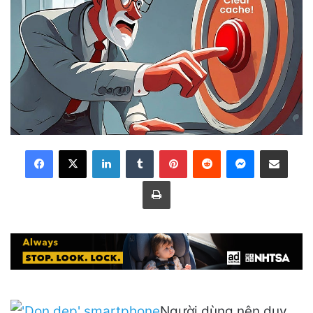
LinkedIn
Tumblr
Pinterest
Reddit
Messenger
Share via Email
Print
Người dùng nên duy