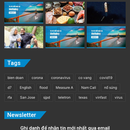
Tags
bien doan
corona
coronavirus
co vang
covid19
d7
English
flood
Measure A
Nam Cali
nổ súng
rfa
San Jose
sjpd
teletron
texas
vinfast
virus
Newsletter
Ghi danh để nhận tin mới nhất qua email