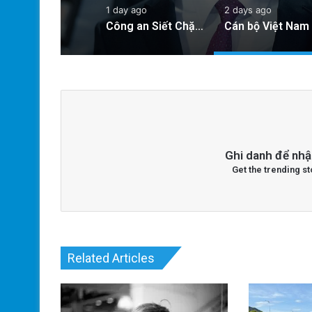
1 day ago
2 days ago
Công an Siết Chặt Quản Lý Người Dùng Mạng Xã Hội: Nhận Diện ‘Phản Động’ Theo Quan Điểm Đảng Cộng Sản Việt Nam
Ghi danh để nhậ
Get the trending st
Related Articles