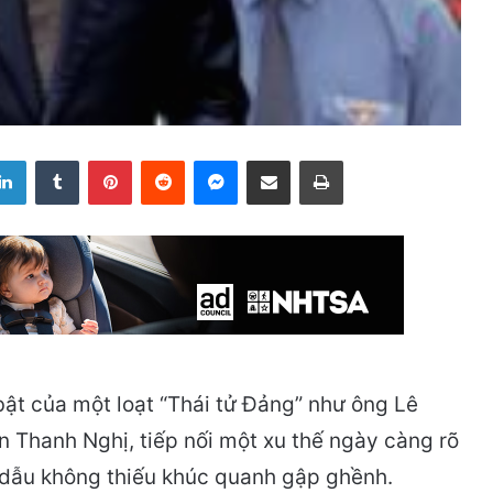
LinkedIn
Tumblr
Pinterest
Reddit
Messenger
Share via Email
Print
ật của một loạt “Thái tử Đảng” như ông Lê
Thanh Nghị, tiếp nối một xu thế ngày càng rõ
 dẫu không thiếu khúc quanh gập ghềnh.