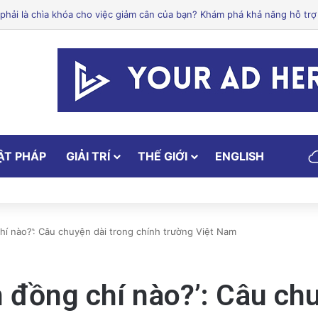
lley: Một trong những cơ sở y tế hàng đầu tại Mỹ
ẬT PHÁP
GIẢI TRÍ
THẾ GIỚI
ENGLISH
chí nào?’: Câu chuyện dài trong chính trường Việt Nam
n đồng chí nào?’: Câu ch