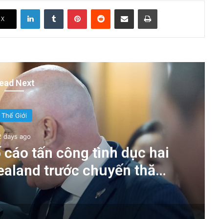
LinkedIn
Tumblr
Pinterest
Reddit
Share via Email
Print
X
ead Next
Thế Giới
2 days ago
 cáo tấn công tình dục hai
Zealand trước chuyến thăm
 tướng Chính