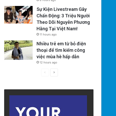
8 hours ago
Sự Kiện Livestream Gây
Chấn Động: 3 Triệu Người
Theo Dõi Nguyễn Phương
Hằng Tại Việt Nam!
11 hours ago
Nhiều trẻ em từ bỏ điện
thoại để tìm kiếm công
việc mùa hè hấp dẫn
12 hours ago
Previous
Next
page
page