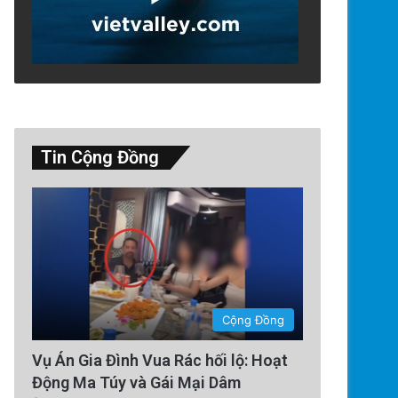
Tin Cộng Đồng
Thế Giới
2 days ago
Lính Nga Nổ Súng Giết Đồng Độ
Thường Tại Cri
Cộng Đồng
Vụ Án Gia Đình Vua Rác hối lộ: Hoạt
Động Ma Túy và Gái Mại Dâm