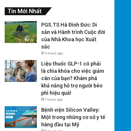
Tin Mới Nhất
PGS.TS Hà Đình Đức: Di
sản và Hành trình Cuộc đời
của Nhà Khoa học Xuất
sắc
3 hours ago
Liệu thuốc GLP-1 có phải
là chìa khóa cho việc giảm
cân của bạn? Khám phá
khả năng hỗ trợ người béo
phì hiệu quả!
7 hours ago
Bệnh viện Silicon Valley:
Một trong những cơ sở y tế
hàng đầu tại Mỹ