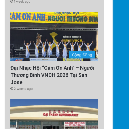
1 week ago
Cộng Đồng
Đại Nhạc Hội “Cám Ơn Anh” – Người
Thương Binh VNCH 2026 Tại San
Jose
2 weeks ago