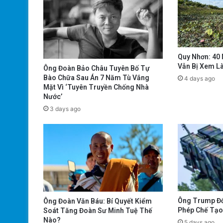
Quy Nhơn: 40
Vẫn Bị Xem L
Ông Đoàn Bảo Châu Tuyên Bố Tự
Bào Chữa Sau Án 7 Năm Tù Vắng
4 days ago
Mặt Vì ‘Tuyên Truyền Chống Nhà
Nước’
3 days ago
Ông Trump Đổ
Ông Đoàn Văn Báu: Bí Quyết Kiểm
Phép Chế Tạo 
Soát Tăng Đoàn Sư Minh Tuệ Thế
Nào?
5 days ago