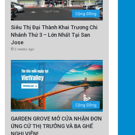
Cộng Đồng
Siêu Thị Đại Thành Khai Trương Chi
Nhánh Thứ 3 – Lớn Nhất Tại San
Jose
2 weeks ago
Cộng Đồng
GARDEN GROVE MỞ CỬA NHẬN ĐƠN
ỨNG CỬ THỊ TRƯỞNG VÀ BA GHẾ
NGHỊ VIÊN!