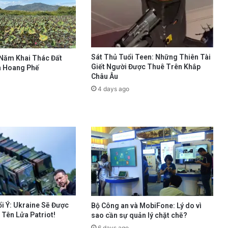
Sát Thủ Tuổi Teen: Những Thiên Tài
 Năm Khai Thác Đất
Giết Người Được Thuê Trên Khắp
à Hoang Phế
Châu Âu
4 days ago
i Ý: Ukraine Sẽ Được
Bộ Công an và MobiFone: Lý do vì
Tên Lửa Patriot!
sao cần sự quản lý chặt chẽ?
6 days ago