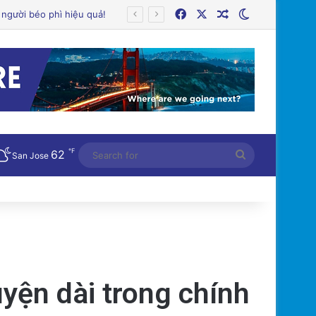
Facebook
X
Random Article
Switch skin
℉
62
Search
San Jose
for
uyện dài trong chính