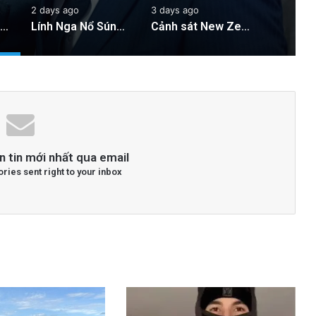
2 days ago
3 days ago
Cán bộ Việt Nam bị tố cáo tấn công tình dục hai nữ phục vụ tại New Zealand trước chuyến thăm của Thủ tướng Chính
Lính Nga Nổ Súng Giết Đồng Đội và Tấn Công Dân Thường Tại Crimea
Cảnh sát New Zealand bày tỏ lo ngại về hành động của hai quan chức Việt Nam
n tin mới nhất qua email
ories sent right to your inbox