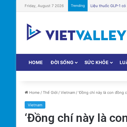
Friday, August 7 2026
Trending
Bệnh viện Silicon Va
HOME
ĐỜI SỐNG
SỨC KHỎE
LU
Home
/
Thế Giới
/
Vietnam
/
‘Đồng chí này là con đồng 
Vietnam
‘Đồng chí này là co