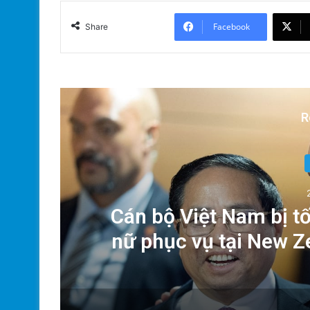
Facebook
Share
R
Xã
Cán bộ Việt Nam bị tố
nữ phục vụ tại New 
của Thủ