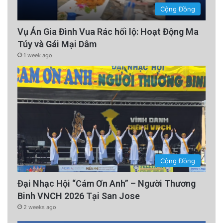
Cộng Đồng
Vụ Án Gia Đình Vua Rác hối lộ: Hoạt Động Ma
Túy và Gái Mại Dâm
1 week ago
Cộng Đồng
Đại Nhạc Hội “Cám Ơn Anh” – Người Thương
Binh VNCH 2026 Tại San Jose
2 weeks ago