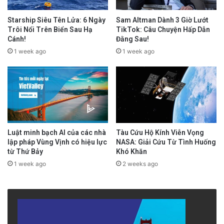
Starship Siêu Tên Lửa: 6 Ngày
Sam Altman Dành 3 Giờ Lướt
Trôi Nổi Trên Biển Sau Hạ
TikTok: Câu Chuyện Hấp Dẫn
Cánh!
Đằng Sau!
1 week ago
1 week ago
Luật minh bạch AI của các nhà
Tàu Cứu Hộ Kính Viễn Vọng
lập pháp Vùng Vịnh có hiệu lực
NASA: Giải Cứu Từ Tình Huống
từ Thứ Bảy
Khó Khăn
1 week ago
2 weeks ago