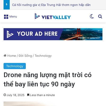
VinGroup: Nhiều Bài Viết Chỉ Trích Bị Gỡ Bỏ Do Vi Phạm Bản Quyền
Switch
Se
Menu
Home
/
Đời Sống
/
Technology
Technology
Drone năng lượng mặt trời có
thể bay liên tục 90 ngày
July 18, 2025
Less than a minute