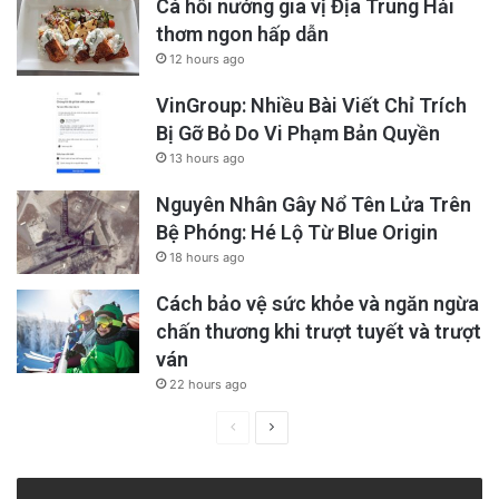
Cá hồi nướng gia vị Địa Trung Hải
thơm ngon hấp dẫn
12 hours ago
VinGroup: Nhiều Bài Viết Chỉ Trích
Bị Gỡ Bỏ Do Vi Phạm Bản Quyền
13 hours ago
Nguyên Nhân Gây Nổ Tên Lửa Trên
Bệ Phóng: Hé Lộ Từ Blue Origin
18 hours ago
Cách bảo vệ sức khỏe và ngăn ngừa
chấn thương khi trượt tuyết và trượt
ván
22 hours ago
Previous
Next
page
page