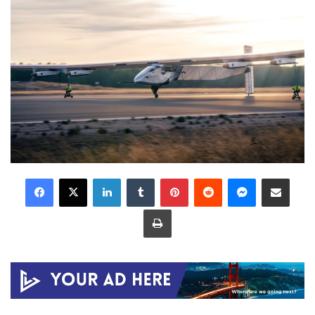
LinkedIn
Tumblr
Pinterest
Reddit
Messenger
Share via Email
Print