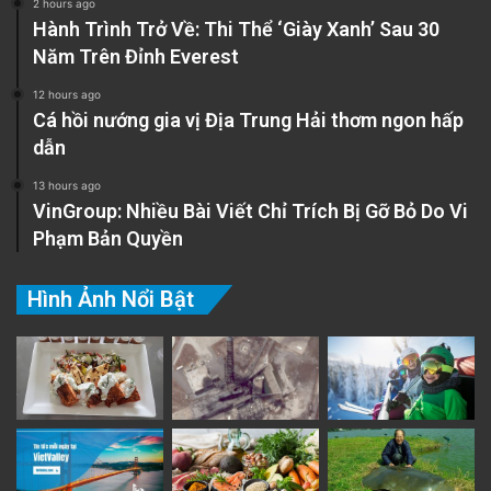
2 hours ago
Hành Trình Trở Về: Thi Thể ‘Giày Xanh’ Sau 30
Năm Trên Đỉnh Everest
12 hours ago
Cá hồi nướng gia vị Địa Trung Hải thơm ngon hấp
dẫn
13 hours ago
VinGroup: Nhiều Bài Viết Chỉ Trích Bị Gỡ Bỏ Do Vi
Phạm Bản Quyền
Hình Ảnh Nổi Bật