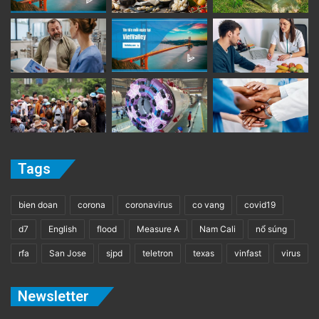
Tags
bien doan
corona
coronavirus
co vang
covid19
d7
English
flood
Measure A
Nam Cali
nổ súng
rfa
San Jose
sjpd
teletron
texas
vinfast
virus
Newsletter