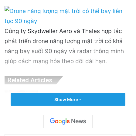
Công ty Skydweller Aero và Thales hợp tác
phát triển drone năng lượng mặt trời có khả
năng bay suốt 90 ngày và radar thông minh
giúp cách mạng hóa theo dõi dài hạn.
Related Articles
Nguyên Nhân Gây Nổ Tên Lửa Trên Bệ
Show More
Phóng: Hé Lộ Từ Blue Origin
18 hours ago
PGS.TS Hà Đình Đức: Di sản và Hành trình