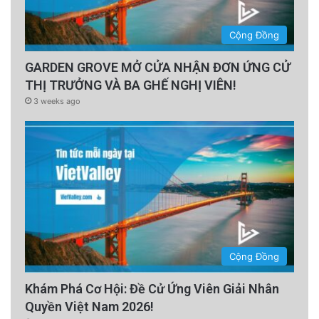
Cộng Đồng
GARDEN GROVE MỞ CỬA NHẬN ĐƠN ỨNG CỬ
THỊ TRƯỞNG VÀ BA GHẾ NGHỊ VIÊN!
3 weeks ago
Cộng Đồng
Khám Phá Cơ Hội: Đề Cử Ứng Viên Giải Nhân
Quyền Việt Nam 2026!