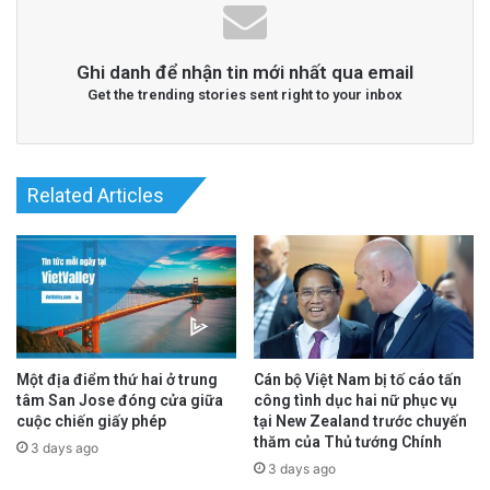
ương và bị giữ ở đó cho đến nay.
Theo Dự án 88, người thân của bà Hạnh trong
Ghi danh để nhận tin mới nhất qua email
Get the trending stories sent right to your inbox
cuộc thăm gặp gần đây cho biết, bà bị
buộc
uống thuốc hai lần một ngày, nếu từ chối uống
thuốc sẽ bị trói và buộc phải uống.
Related Articles
advertisement
Một địa điểm thứ hai ở trung
Cán bộ Việt Nam bị tố cáo tấn
tâm San Jose đóng cửa giữa
công tình dục hai nữ phục vụ
cuộc chiến giấy phép
tại New Zealand trước chuyến
thăm của Thủ tướng Chính
3 days ago
3 days ago