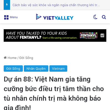
Điện Ảnh Bùng Nổ Cảm Xúc: Tại Sao Hollywood Đang Đón Nhận Tình Dục Một Cách Mạnh Mẽ?
Switch
Se
Menu
Home
/
Đời Sống
Đời Sống
Nhân Quyền
Vietnam
Dự án 88: Việt Nam gia tăng
cưỡng bức điều trị tâm thần cho
tù nhân chính trị mà không báo
gia đình!