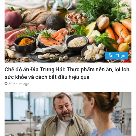
gia đình của họ đã phải chịu nhiều hành vi
quấy rối tâm lý, xã hội, thể chất và kinh tế vào
năm 2022. Mặc dù phương thức đàn áp, địa
điểm và thủ phạm của hành vi quấy rối này
khác nhau, nhưng họ có thể có chung một
mục đích là đàn áp, làm im lặng, cô lập và làm
Ẩm Thực
mất uy tín của các nhà hoạt động cũng như
Chế độ ăn Địa Trung Hải: Thực phẩm nên ăn, lợi ích
mạng lưới hỗ trợ của họ.
sức khỏe và cách bắt đầu hiệu quả
20 hours ago
Trong năm 2022, công an tỉnh Thanh Hoá
nhiều lần triệu tập bà Trịnh Thị Nhung, vợ của
nhà hoạt động Bùi Văn Thuận- người bị kết án
tám năm tù giam về tội danh “tuyên truyền
chống nhà nước.” Công an đe doạ sẽ bắt nếu