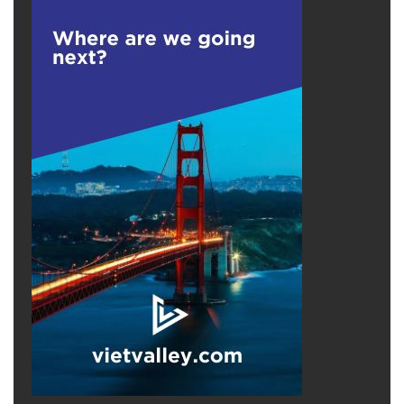
“chiếm đoạt tài liệu.”
“
Các nhà quan sá
t qu
ốc tế nên lo ngại rằng
Chính phủ Việt Nam hiện đang nhắm tớ
i c
ác
nhà hoạt động phi truyền thống như các nhà
hoạt động khí hậu, giám đốc tổ chức phi chính
phủ và luật sư nhân quyền.
Bất kỳ cá nhân hoặc nh
ó
m nào thúc đẩy chủ
nghĩa đa nguyên chính trị thông qua nghiên
cứu chính sá
ch v
à hoạt động tích cực – d
ù
cố
ý hay không – đề
u c
ó thể sớm trở thành mục
tiêu bị nhà nước đàn áp
,” Dự án 88 nói trong
báo cáo.