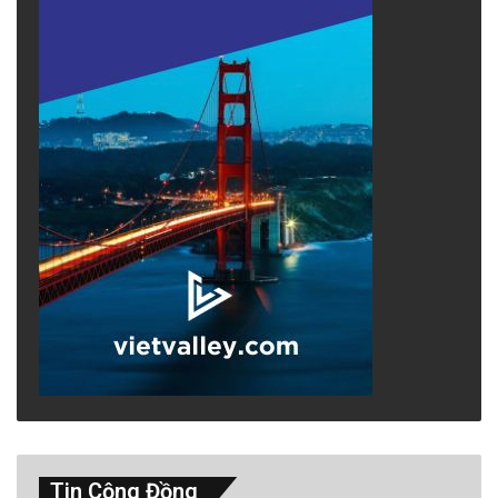
nhiệm kỳ của ông ta vào năm 2019, chúng ta
đã chứng kiến sự gia tăng đàn áp các nhà
hoạt động, bất đồng chính kiến và xã hộ
i d
ân
sự bắt đầu từ năm 2016 như một phản ứng đối
với phong trào biểu tình Formosa.
advertisement
Tin Cộng Đồng