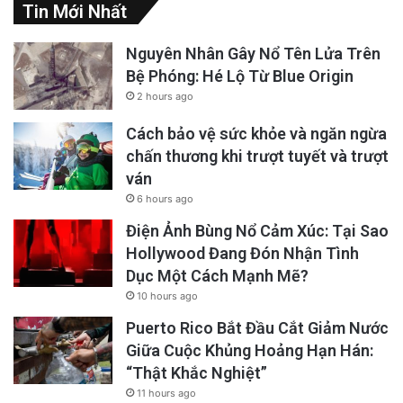
Tin Mới Nhất
Việt Nam đã công bố Kế hoạch huy
động nguồn lực thực hiện Tuyên bố chính trị
Nguyên Nhân Gây Nổ Tên Lửa Trên
thiết lập quan hệ đối tác chuyển đổi năng
Bệ Phóng: Hé Lộ Từ Blue Origin
2 hours ago
lượng công bằng (JETP) trị giá 15,5 tỷ USD.
Cách bảo vệ sức khỏe và ngăn ngừa
chấn thương khi trượt tuyết và trượt
ván
6 hours ago
Điện Ảnh Bùng Nổ Cảm Xúc: Tại Sao
Hollywood Đang Đón Nhận Tình
Dục Một Cách Mạnh Mẽ?
10 hours ago
Puerto Rico Bắt Đầu Cắt Giảm Nước
Giữa Cuộc Khủng Hoảng Hạn Hán:
“Thật Khắc Nghiệt”
11 hours ago