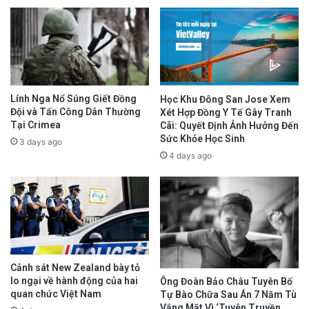
Mỗi phòng ở bệnh viện này rộng khoảng 15
Lính Nga Nổ Súng Giết Đồng
Học Khu Đông San Jose Xem
m2 và chứa bảy bệnh nhân, hầu hết đều phạm
Đội và Tấn Công Dân Thường
Xét Hợp Đồng Y Tế Gây Tranh
Tại Crimea
Cãi: Quyết Định Ảnh Hưởng Đến
tội nghiêm trọng như giết vợ/chồng hoặc con
Sức Khỏe Học Sinh
3 days ago
cái.
4 days ago
Cựu tù nhân lương tâm Lê Anh Hùng, người bị
đưa vào bệnh viện tâm thần và điều trị bắt
buộc trong thời gian hơn ba năm, từ ngày
05/6/2019 đến ngày 10/5/2022, nói với Đài Á
Cảnh sát New Zealand bày tỏ
Châu Tự Do (RFA) trong ngày 20/12:
lo ngại về hành động của hai
Ông Đoàn Bảo Châu Tuyên Bố
quan chức Việt Nam
Tự Bào Chữa Sau Án 7 Năm Tù
Vắng Mặt Vì ‘Tuyên Truyền