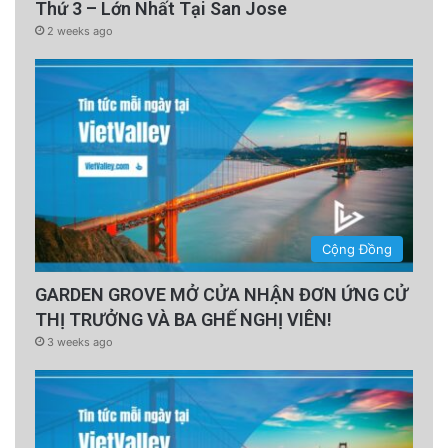
Nam với đề nghị bình luận về báo cáo của Dự
Thứ 3 – Lớn Nhất Tại San Jose
2 weeks ago
án 88 nhưng chưa nhận được ngay phản hồi.
Cơ quan này thường không trả lời các email
của RFA.
advertisement
Cộng Đồng
GARDEN GROVE MỞ CỬA NHẬN ĐƠN ỨNG CỬ
THỊ TRƯỞNG VÀ BA GHẾ NGHỊ VIÊN!
3 weeks ago