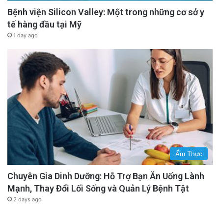
Bệnh viện Silicon Valley: Một trong những cơ sở y
tế hàng đầu tại Mỹ
1 day ago
Ẩm Thực
Nhà hoạt động Cao Vĩnh Thịnh cũng bị đuổi
khỏi nhà trọ theo một cách tương tự năm
Chuyên Gia Dinh Dưỡng: Hỗ Trợ Bạn Ăn Uống Lành
Mạnh, Thay Đổi Lối Sống và Quản Lý Bệnh Tật
2020.
2 days ago
Hiện giờ, nhà chức trách thành phố Hà Nội