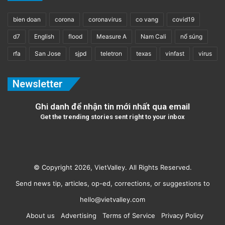
bien doan
corona
coronavirus
co vang
covid19
d7
English
flood
Measure A
Nam Cali
nổ súng
rfa
San Jose
sjpd
teletron
texas
vinfast
virus
Newsletter
Tin từ RFA
Read More
Ghi danh để nhận tin mới nhất qua email
Get the trending stories sent right to your inbox
© Copyright 2026, VietValley. All Rights Reserved.
Send news tip, articles, op-ed, corrections, or suggestions to
hello@vietvalley.com
About us
Advertising
Terms of Service
Privacy Policy