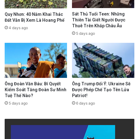
Chỉ số GDP (Gross Domestic Product) đại diện
Sát Thủ Tuổi Teen: Những
Quy Nhơn: 40 Năm Khai Thác
Thiên Tài Giết Người Được
Đất Vẫn Bị Xem Là Hoang Phế
cho tổng giá trị thị trường của tất cả hàng hóa
Thuê Trên Khắp Châu Âu
4 days ago
và dịch vụ cuối cùng (không tính hàng trung
5 days ago
gian để tránh trùng lặp) được sản xuất ra
trong phạm vi lãnh thổ của một quốc gia,
trong một khoảng thời gian nhất định (thường
là 1 quý hoặc 1 năm).
Ông Trump Đổi Ý: Ukraine Sẽ
Ông Đoàn Văn Báu: Bí Quyết
Tại Việt Nam, truyền thông lại thường dịch là
Được Phép Chế Tạo Tên Lửa
Kiểm Soát Tăng Đoàn Sư Minh
Patriot!
Tuệ Thế Nào?
tổng thu nhập quốc dân nên thường gây nhầm
6 days ago
5 days ago
lẫn là thu nhập mỗi người dân (personal
income). Nguyên nhân chủ yếu là vì trước năm
1992, Việt Nam sử dụng hệ thống thống kê cũ