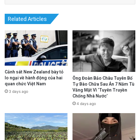
mình.
Related Articles
Tác động tăng trưởng GDP năm 2025
advertisement
Cảnh sát New Zealand bày tỏ
lo ngại về hành động của hai
Ông Đoàn Bảo Châu Tuyên Bố
quan chức Việt Nam
Tự Bào Chữa Sau Án 7 Năm Tù
Vắng Mặt Vì ‘Tuyên Truyền
3 days ago
Chống Nhà Nước’
4 days ago