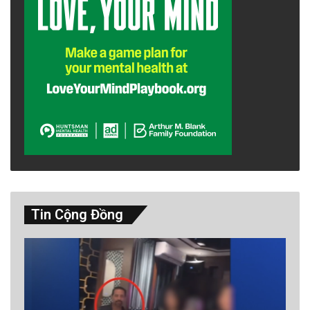
Sang quý III, tác động của thuế quan trở nên
rõ nét hơn khi một số doanh nghiệp xuất khẩu
phải cắt giảm sản xuất, nhưng Việt Nam bất
ngờ hưởng lợi từ việc chuỗi cung ứng dịch
chuyển khỏi Trung Quốc (nơi chịu thuế cao
hơn, lên đến 60%). Xuất khẩu sang Mỹ vẫn
tăng 28%, đạt $153 tỷ, nhờ các mặt hàng như
giày dép và dệt may chiếm thị phần lớn hơn.
Tin Cộng Đồng
Đến quý IV, đỉnh điểm là ngày 19 Tháng Mười
Hai, Việt Nam khởi công và khánh thành đồng
loạt 234 dự án hạ tầng lớn, tạo việc làm cho
hàng triệu lao động và kích thích nhu cầu nội