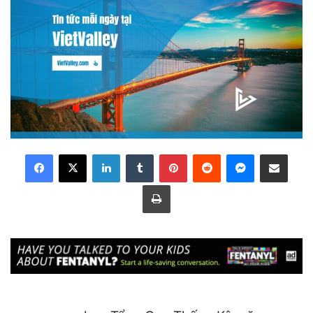
LinkedIn
Tumblr
Pinterest
Reddit
Messenger
Share via Email
Print