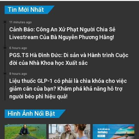
mạnh rủi ro từ phục hồi bất động sản chậm,
Tin Mới Nhất
trong khi sản xuất (manufacturing) bị
11 minutes ago
“crowded out” bởi các kênh vay dễ dàng hơn.
Cảnh Báo: Công An Xử Phạt Người Chia Sẻ
Doanh nghiệp sản xuất, dù được ưu tiên trên
Livestream Của Bà Nguyễn Phương Hằng!
lý thuyết, tăng trưởng tín dụng chậm hơn (ví
6 hours ago
PGS.TS Hà Đình Đức: Di sản và Hành trình Cuộc
dụ, manufacturing chiếm chỉ 12.39% dư nợ
đời của Nhà Khoa học Xuất sắc
theo SBV cuối Tháng Mười, 2025), do lãi suất
9 hours ago
và điều kiện vay kém hấp dẫn hơn so với bất
Liệu thuốc GLP-1 có phải là chìa khóa cho việc
động sản.
giảm cân của bạn? Khám phá khả năng hỗ trợ
người béo phì hiệu quả!
advertisement
Hình Ảnh Nổi Bật