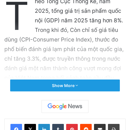
T
heo Tổng Cục Thống Kê, năm
2025, tổng giá trị sản phẩm quốc
nội (GDP) năm 2025 tăng hơn 8%.
Trong khi đó, Còn chỉ số giá tiêu
dùng (CPI-Consumer Price Index), thước đo
phổ biến đánh giá lạm phát của một quốc gia,
chỉ tăng 3.3%, được truyền thông trong nước
đánh giá một năm thành công vượt mong đợi
của Việt Nam trong bối cảnh toàn cầu đầy
Show More
biến động.
Related Articles
Cảnh Báo: Công An Xử Phạt Người Chia Sẻ
LinkedIn
Tumblr
Pinterest
Reddit
Share via Email
Print