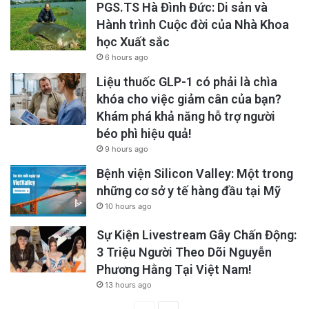
PGS.TS Hà Đình Đức: Di sản và
kinh tế phụ thuộc lớn vào xuất khẩu, cũng
Hành trình Cuộc đời của Nhà Khoa
trong tầm ảnh hưởng khi ban đầu bị đánh thuế
học Xuất sắc
lên tới hơn 40% và giảm xuống còn 20% sau
6 hours ago
đàm phán.
Liệu thuốc GLP-1 có phải là chìa
khóa cho việc giảm cân của bạn?
Khám phá khả năng hỗ trợ người
Tuy nhiên, từ Tháng Tư, chính quyền Trump
béo phì hiệu quả!
chính thức áp dụng thuế quan mới: mức trung
9 hours ago
bình 20% đối với hàng hóa Việt Nam, và lên
Bệnh viện Silicon Valley: Một trong
đến 46% cho một số mặt hàng như điện thoại
những cơ sở y tế hàng đầu tại Mỹ
thông minh và linh kiện, đây là phần mở rộng
10 hours ago
của chính sách “thuế quan đối ứng” nhằm
Sự Kiện Livestream Gây Chấn Động:
3 Triệu Người Theo Dõi Nguyễn
giảm thâm hụt thương mại Mỹ.
Phương Hằng Tại Việt Nam!
13 hours ago
Điều này dẫn đến quý II chứng kiến xuất khẩu