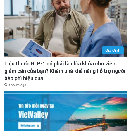
bất động sản bắt đầu “tăng tốc” nhờ thị trường
phục hồi sau các luật liên quan (Luật Đất Đai,
Luật Nhà Ở, Luật Kinh Doanh Bất Động Sản)
có hiệu lực từ năm trước, giúp tháo gỡ pháp lý
dự án.
Gia Đình
advertisement
Liệu thuốc GLP-1 có phải là chìa khóa cho việc
giảm cân của bạn? Khám phá khả năng hỗ trợ người
béo phì hiệu quả!
9 hours ago