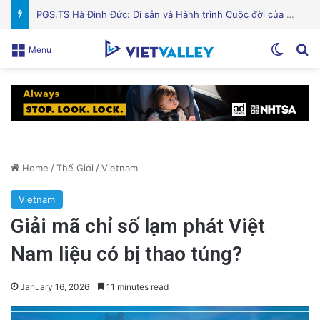
Liệu thuốc GLP-1 có phải là chìa khóa cho việc giảm cân của bạn? Khám phá khả năng hỗ trợ người béo phì hiệu quả!
Switch
Se
Menu
Home
/
Thế Giới
/
Vietnam
Vietnam
Giải mã chỉ số lạm phát Việt
Nam liệu có bị thao túng?
January 16, 2026
11 minutes read