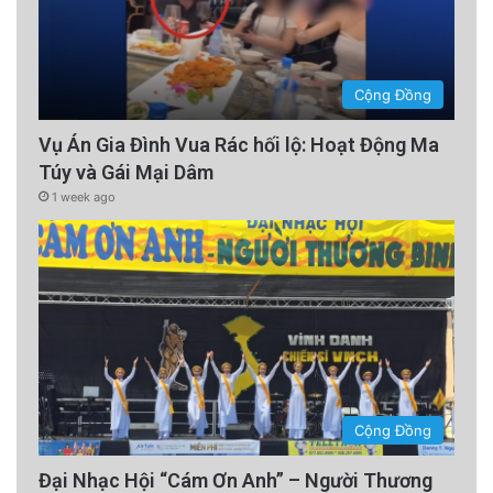
địa.
Cộng Đồng
Vụ Án Gia Đình Vua Rác hối lộ: Hoạt Động Ma
Túy và Gái Mại Dâm
1 week ago
Việc nâng mục tiêu đầu tư hạ tầng không chỉ
Cộng Đồng
từ ngân sách nhà nước mà còn thu hút vốn FDI
Đại Nhạc Hội “Cám Ơn Anh” – Người Thương