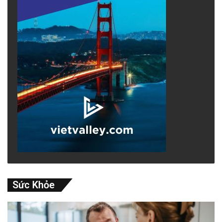
8.62%. Từ khía cạnh rủi ro, dù hiệu quả, các
yếu tố này có thể dẫn đến nợ xấu nếu không
kiểm soát – SBV đã điều chỉnh mục tiêu tín
dụng xuống 15% vào cuối năm để tránh bong
bóng. So sánh với các nước khác, Việt Nam
giống Trung Quốc ở việc dùng hạ tầng để
chống suy thoái, nhưng khác ở chỗ đa dạng
hóa thị trường xuất khẩu (tăng sang EU và
ASEAN) giúp giảm phụ thuộc vào Mỹ.
Từ đầu năm, SBV đặt mục tiêu tín dụng
khoảng 16%, nhưng thực tế tăng nhanh nhờ
Sức Khỏe
chính sách nới lỏng để hỗ trợ phục hồi kinh tế.
Đến quý I-II, tín dụng tăng khoảng 13-14%, với