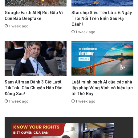
Google Earth AI Bị Rút Gấp Vì
Starship Siêu Tên Lửa: 6 Ngày
Cơn Bão Deepfake
Trôi Nổi Trên Biển Sau Hạ
Cánh!
1 week ago
1 week ago
Sam Altman Dành 3 Giờ Lướt
Luật minh bạch AI của các nhà
TikTok: Câu Chuyện Hấp Dẫn
lập pháp Vùng Vịnh có hiệu lực
Đằng Sau!
từ Thứ Bảy
1 week ago
1 week ago