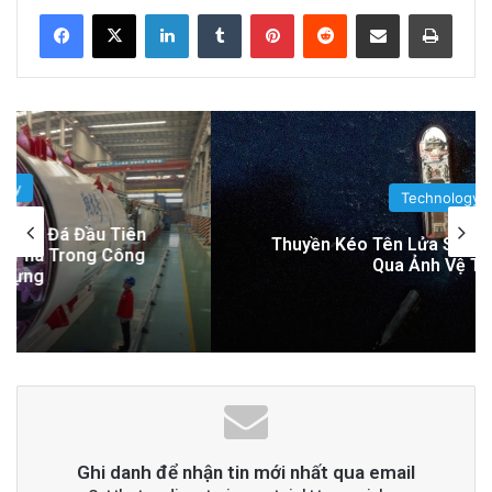
LinkedIn
Tumblr
Pinterest
Reddit
Share via Email
Print
Đọc thêm
Read More
advertisement
Technology
Thuyền Kéo Tên Lửa Starship Được Hé Lộ
Qua Ảnh Vệ Tinh!
Ghi danh để nhận tin mới nhất qua email