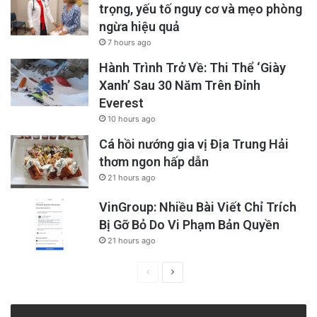
trọng, yếu tố nguy cơ và mẹo phòng
ngừa hiệu quả
7 hours ago
Hành Trình Trở Về: Thi Thể ‘Giày
Xanh’ Sau 30 Năm Trên Đỉnh
Everest
10 hours ago
Cá hồi nướng gia vị Địa Trung Hải
thơm ngon hấp dẫn
21 hours ago
VinGroup: Nhiều Bài Viết Chỉ Trích
Bị Gỡ Bỏ Do Vi Phạm Bản Quyền
21 hours ago
Previous
Next
page
page