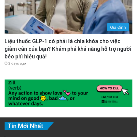
Gia Đình
Liệu thuốc GLP-1 có phải là chìa khóa cho việc
giảm cân của bạn? Khám phá khả năng hỗ trợ người
béo phì hiệu quả!
2 days ago
Tin Mới Nhất