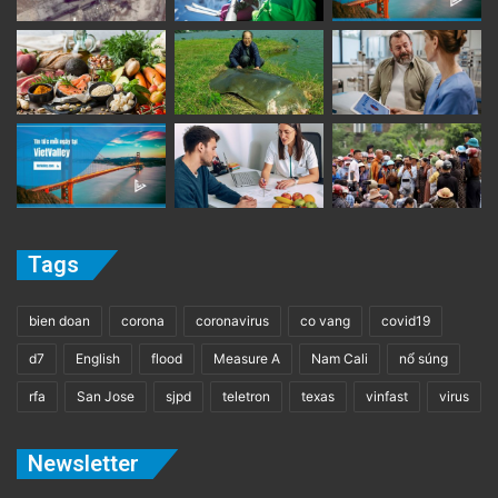
Tags
bien doan
corona
coronavirus
co vang
covid19
d7
English
flood
Measure A
Nam Cali
nổ súng
rfa
San Jose
sjpd
teletron
texas
vinfast
virus
Newsletter