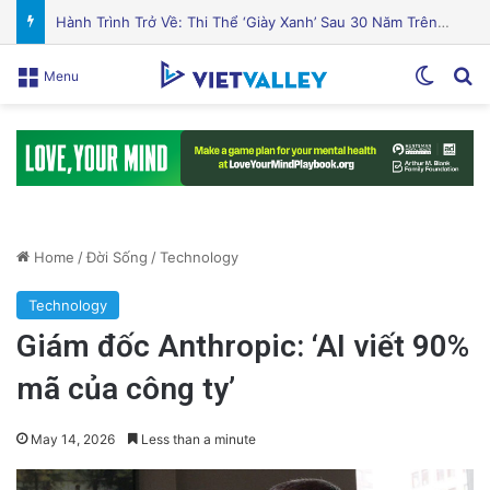
Hành Trình Trở Về: Thi Thể ‘Giày Xanh’ Sau 30 Năm Trên Đỉnh Everest
Switch
Se
Menu
Home
/
Đời Sống
/
Technology
Technology
Giám đốc Anthropic: ‘AI viết 90%
mã của công ty’
May 14, 2026
Less than a minute