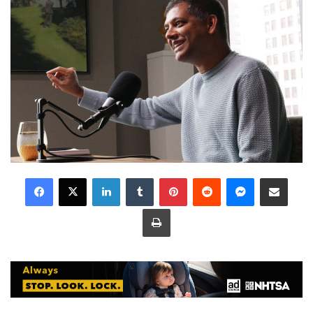
LinkedIn
Tumblr
Pinterest
Reddit
Messenger
Share via Email
Print