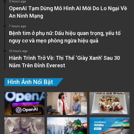
3 hours ago
OpenAI Tạm Dừng Mô Hình AI Mới Do Lo Ngại Về
An Ninh Mạng
7 hours ago
Bệnh tim ở phụ nữ: Dấu hiệu quan trọng, yếu tố
nguy cơ và mẹo phòng ngừa hiệu quả
10 hours ago
Hành Trình Trở Về: Thi Thể ‘Giày Xanh’ Sau 30
Năm Trên Đỉnh Everest
Hình Ảnh Nổi Bật