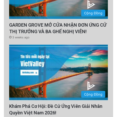
Cộng Đồng
GARDEN GROVE MỞ CỬA NHẬN ĐƠN ỨNG CỬ
THỊ TRƯỞNG VÀ BA GHẾ NGHỊ VIÊN!
3 weeks ago
Cộng Đồng
Khám Phá Cơ Hội: Đề Cử Ứng Viên Giải Nhân
Quyền Việt Nam 2026!