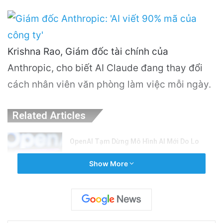
Krishna Rao, Giám đốc tài chính của
Anthropic, cho biết AI Claude đang thay đổi
cách nhân viên văn phòng làm việc mỗi ngày.
Related Articles
OpenAI Tạm Dừng Mô Hình AI Mới Do Lo
Ngại Về An Ninh Mạng
Show More
3 hours ago
Nguyên Nhân Gây Nổ Tên Lửa Trên Bệ
Phóng: Hé Lộ Từ Blue Origin
1 day ago