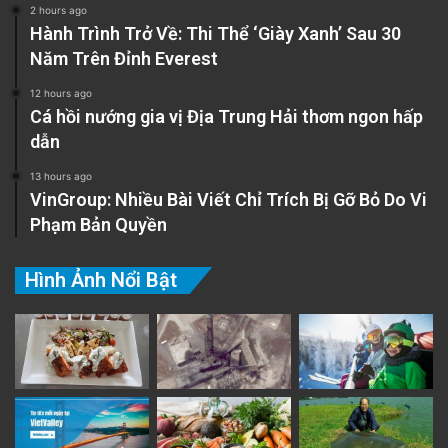
2 hours ago
Hành Trình Trở Về: Thi Thể ‘Giày Xanh’ Sau 30
Năm Trên Đỉnh Everest
12 hours ago
Cá hồi nướng gia vị Địa Trung Hải thơm ngon hấp
dẫn
13 hours ago
VinGroup: Nhiều Bài Viết Chỉ Trích Bị Gỡ Bỏ Do Vi
Phạm Bản Quyền
Hình Ảnh Nổi Bật