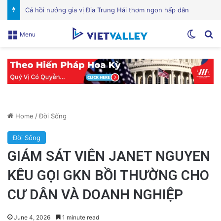
VinGroup: Nhiều Bài Viết Chỉ Trích Bị Gỡ Bỏ Do Vi Phạm Bản Quyền
Switch
Se
Menu
Home
/
Đời Sống
Đời Sống
GIÁM SÁT VIÊN JANET NGUYEN
KÊU GỌI GKN BỒI THƯỜNG CHO
CƯ DÂN VÀ DOANH NGHIỆP
June 4, 2026
1 minute read