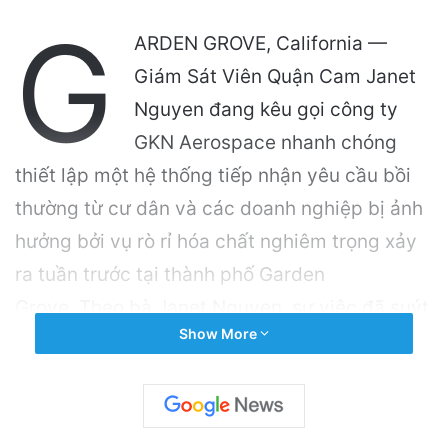
G
ARDEN GROVE, California —
Giám Sát Viên Quận Cam Janet
Nguyen đang kêu gọi công ty
GKN Aerospace nhanh chóng
thiết lập một hệ thống tiếp nhận yêu cầu bồi
thường từ cư dân và các doanh nghiệp bị ảnh
hưởng bởi vụ rò rỉ hóa chất nghiêm trọng xảy
ra tuần trước tại thành phố Garden
Grove. Theo bà Janet Nguyen, sự việc đã suýt
Show More
trở thành một trong những thảm họa hóa chất
lớn nhất Hoa Kỳ. Hàng chục ngàn cư dân tại
Garden Grove, Stanton và các khu vực lân cận
đã phải rời nhà đi lánh nạn trong nhiều ngày