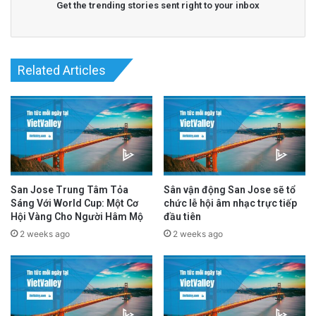
và doanh nghiệp nộp hồ sơ yêu cầu hoàn trả
Get the trending stories sent right to your inbox
các chi phí phát sinh. Trong lúc chờ đợi, Quận
Cam đã mở trang mạng chuyên biệt về sự cố
Related Articles
hóa chất này, đồng thời hướng dẫn các doanh
nghiệp nộp đơn xin hỗ trợ từ Cơ Quan
Quản Trị Doanh Nghiệp Nhỏ Hoa Kỳ (SBA) để
được xem xét các chương trình trợ giúp tài
chánh.
San Jose Trung Tâm Tỏa
Sân vận động San Jose sẽ tổ
Sáng Với World Cup: Một Cơ
chức lễ hội âm nhạc trực tiếp
Related Articles
Hội Vàng Cho Người Hâm Mộ
đầu tiên
2 weeks ago
2 weeks ago
Quỹ Đất Silicon Valley Khởi Động Nâng Cấp
Căn Hộ Cũ Kỹ Thuật Hiện Đại
1 day ago