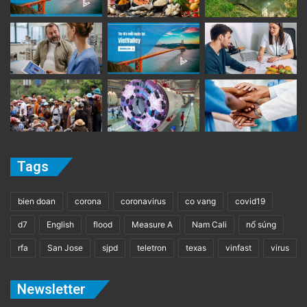
Tags
bien doan
corona
coronavirus
co vang
covid19
d7
English
flood
Measure A
Nam Cali
nổ súng
rfa
San Jose
sjpd
teletron
texas
vinfast
virus
Newsletter