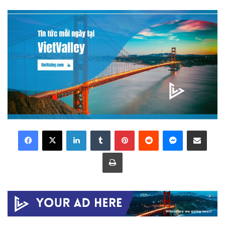
LinkedIn
Tumblr
Pinterest
Reddit
Messenger
Share via Email
Print