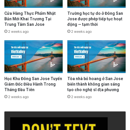
Một địa điểm thứ hai ở trung tâm San Jose
đóng cửa giữa cuộc chiến giấy phép
Cửa Hàng Thực Phẩm Nhật
Trường học tự do ở Đông San
Bản Mới Khai Trương Tại
Jose được phép tiếp tục hoạt
3 days ago
Trung Tâm San Jose
động — tạm thời
2 weeks ago
2 weeks ago
Tin Từ SBTN
Read More
advertisement
Học Khu Đông San Jose Tuyển
Tòa nhà bỏ hoang ở San Jose
Giám Đốc Điều Hành Trong
biến thành không gian sáng
Tháng Đầu Tiên
tạo cho nghệ sĩ địa phương
2 weeks ago
2 weeks ago