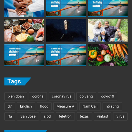
Tags
bien doan
corona
coronavirus
co vang
covid19
d7
English
flood
Measure A
Nam Cali
nổ súng
rfa
San Jose
sjpd
teletron
texas
vinfast
virus