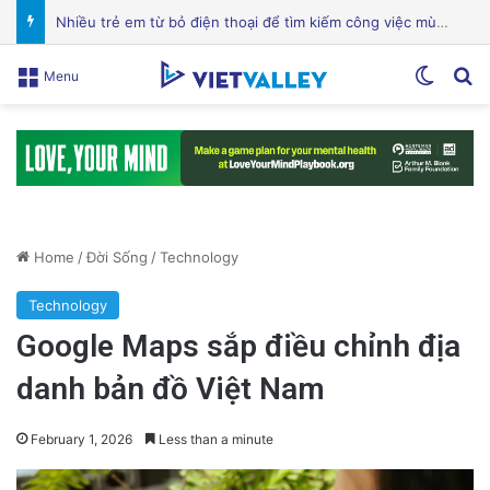
Chuyên Gia Dinh Dưỡng: Hỗ Trợ Bạn Ăn Uống Lành Mạnh, Thay Đổi Lối Sống và Quản Lý Bệnh Tật
Switch
Se
Menu
Home
/
Đời Sống
/
Technology
Technology
Google Maps sắp điều chỉnh địa
danh bản đồ Việt Nam
February 1, 2026
Less than a minute