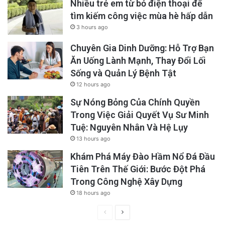
Nhiều trẻ em từ bỏ điện thoại để
tìm kiếm công việc mùa hè hấp dẫn
3 hours ago
Chuyên Gia Dinh Dưỡng: Hỗ Trợ Bạn
Ăn Uống Lành Mạnh, Thay Đổi Lối
Sống và Quản Lý Bệnh Tật
12 hours ago
Sự Nóng Bỏng Của Chính Quyền
Trong Việc Giải Quyết Vụ Sư Minh
Tuệ: Nguyên Nhân Và Hệ Lụy
13 hours ago
Khám Phá Máy Đào Hầm Nổ Đá Đầu
Tiên Trên Thế Giới: Bước Đột Phá
Trong Công Nghệ Xây Dựng
18 hours ago
Previous
Next