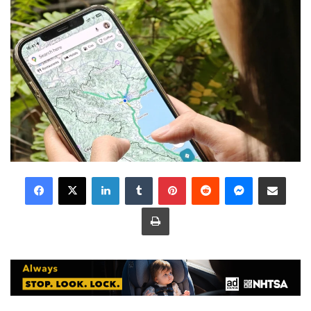
LinkedIn
Tumblr
Pinterest
Reddit
Messenger
Share via Email
Print