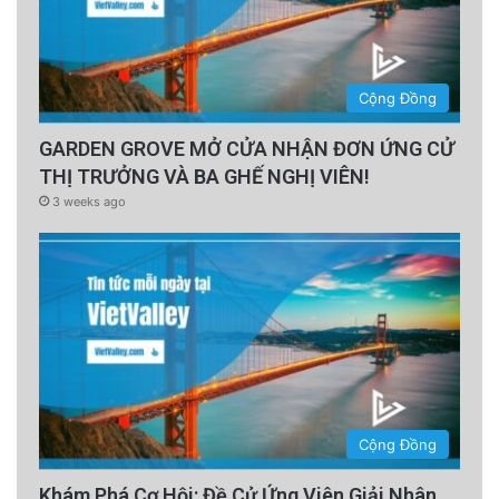
Cộng Đồng
GARDEN GROVE MỞ CỬA NHẬN ĐƠN ỨNG CỬ
THỊ TRƯỞNG VÀ BA GHẾ NGHỊ VIÊN!
3 weeks ago
Cộng Đồng
Khám Phá Cơ Hội: Đề Cử Ứng Viên Giải Nhân