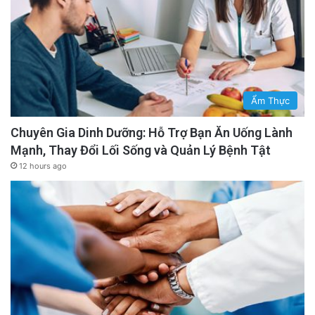
Ẩm Thực
Chuyên Gia Dinh Dưỡng: Hỗ Trợ Bạn Ăn Uống Lành
Mạnh, Thay Đổi Lối Sống và Quản Lý Bệnh Tật
12 hours ago