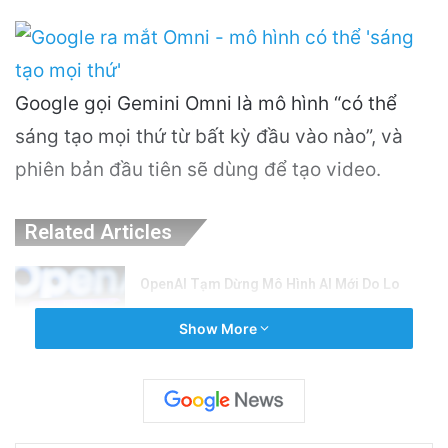
Google gọi Gemini Omni là mô hình “có thể
sáng tạo mọi thứ từ bất kỳ đầu vào nào”, và
phiên bản đầu tiên sẽ dùng để tạo video.
Related Articles
OpenAI Tạm Dừng Mô Hình AI Mới Do Lo
Ngại Về An Ninh Mạng
Show More
5 hours ago
Nguyên Nhân Gây Nổ Tên Lửa Trên Bệ
Phóng: Hé Lộ Từ Blue Origin
1 day ago