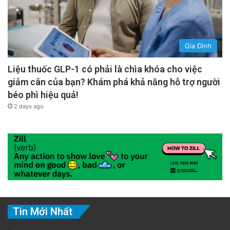
Gia Đình
Liệu thuốc GLP-1 có phải là chìa khóa cho việc
giảm cân của bạn? Khám phá khả năng hỗ trợ người
béo phì hiệu quả!
2 days ago
Tin Mới Nhất