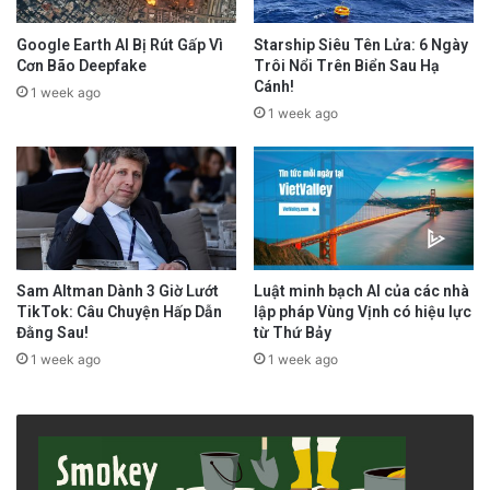
Google Earth AI Bị Rút Gấp Vì
Starship Siêu Tên Lửa: 6 Ngày
Cơn Bão Deepfake
Trôi Nổi Trên Biển Sau Hạ
Cánh!
1 week ago
1 week ago
Sam Altman Dành 3 Giờ Lướt
Luật minh bạch AI của các nhà
TikTok: Câu Chuyện Hấp Dẫn
lập pháp Vùng Vịnh có hiệu lực
Đằng Sau!
từ Thứ Bảy
1 week ago
1 week ago