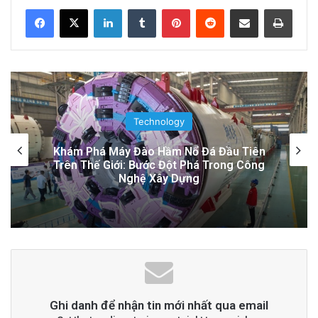
LinkedIn
Tumblr
Pinterest
Reddit
Share via Email
Print
Đọc thêm
Read More
advertisement
Technology
Thuyền Kéo Tên Lửa Starship Được Hé Lộ
Qua Ảnh Vệ Tinh!
Ghi danh để nhận tin mới nhất qua email