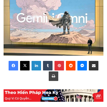
LinkedIn
Tumblr
Pinterest
Reddit
Messenger
Share via Email
Print