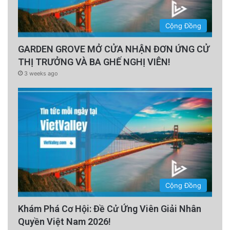
Cộng Đồng
GARDEN GROVE MỞ CỬA NHẬN ĐƠN ỨNG CỬ
THỊ TRƯỞNG VÀ BA GHẾ NGHỊ VIÊN!
3 weeks ago
Cộng Đồng
Khám Phá Cơ Hội: Đề Cử Ứng Viên Giải Nhân
Quyền Việt Nam 2026!