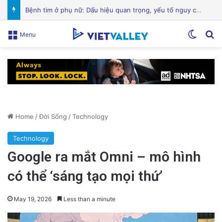
Hành Trình Trở Về: Thi Thể ‘Giày Xanh’ Sau 30 Năm Trên Đỉnh Everest
Switch
Se
Menu
Home
/
Đời Sống
/
Technology
Technology
Google ra mắt Omni – mô hình
có thể ‘sáng tạo mọi thứ’
May 19, 2026
Less than a minute