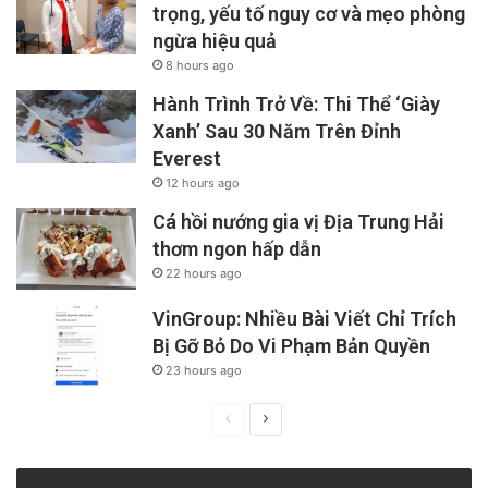
trọng, yếu tố nguy cơ và mẹo phòng
ngừa hiệu quả
8 hours ago
Hành Trình Trở Về: Thi Thể ‘Giày
Xanh’ Sau 30 Năm Trên Đỉnh
Everest
12 hours ago
Cá hồi nướng gia vị Địa Trung Hải
thơm ngon hấp dẫn
22 hours ago
VinGroup: Nhiều Bài Viết Chỉ Trích
Bị Gỡ Bỏ Do Vi Phạm Bản Quyền
23 hours ago
Previous
Next
page
page