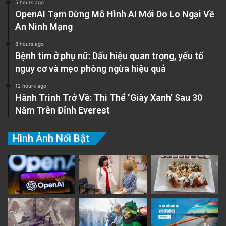
5 hours ago
OpenAI Tạm Dừng Mô Hình AI Mới Do Lo Ngại Về
An Ninh Mạng
8 hours ago
Bệnh tim ở phụ nữ: Dấu hiệu quan trọng, yếu tố
nguy cơ và mẹo phòng ngừa hiệu quả
12 hours ago
Hành Trình Trở Về: Thi Thể ‘Giày Xanh’ Sau 30
Năm Trên Đỉnh Everest
Hình Ảnh Nổi Bật