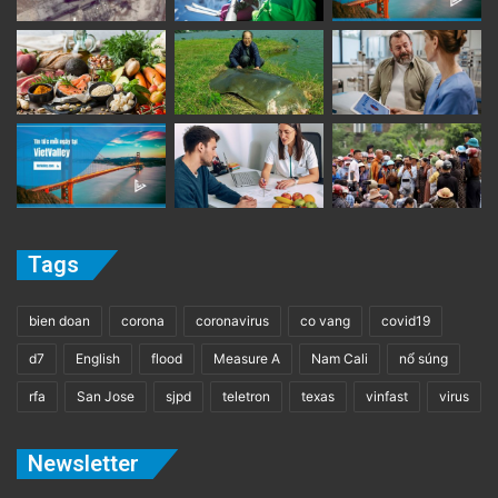
Tags
bien doan
corona
coronavirus
co vang
covid19
d7
English
flood
Measure A
Nam Cali
nổ súng
rfa
San Jose
sjpd
teletron
texas
vinfast
virus
Newsletter