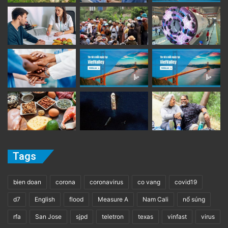
Tags
bien doan
corona
coronavirus
co vang
covid19
d7
English
flood
Measure A
Nam Cali
nổ súng
rfa
San Jose
sjpd
teletron
texas
vinfast
virus