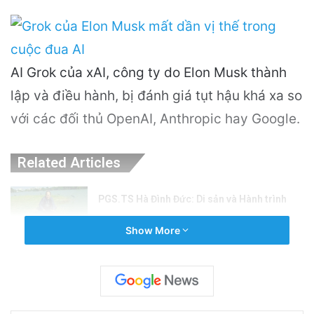
AI Grok của xAI, công ty do Elon Musk thành
lập và điều hành, bị đánh giá tụt hậu khá xa so
với các đối thủ OpenAI, Anthropic hay Google.
Related Articles
PGS.TS Hà Đình Đức: Di sản và Hành trình
Cuộc đời của Nhà Khoa học Xuất sắc
Show More
4 hours ago
Khám Phá Máy Đào Hầm Nổ Đá Đầu Tiên
Trên Thế Giới: Bước Đột Phá Trong Công