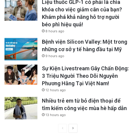
Liệu thuốc GLP-1 có phải là chìa
khóa cho việc giảm cân của bạn?
Khám phá khả năng hỗ trợ người
béo phì hiệu quả!
8 hours ago
Bệnh viện Silicon Valley: Một trong
những cơ sở y tế hàng đầu tại Mỹ
9 hours ago
Sự Kiện Livestream Gây Chấn Động:
3 Triệu Người Theo Dõi Nguyễn
Phương Hằng Tại Việt Nam!
12 hours ago
Nhiều trẻ em từ bỏ điện thoại để
tìm kiếm công việc mùa hè hấp dẫn
13 hours ago
Previous
Next