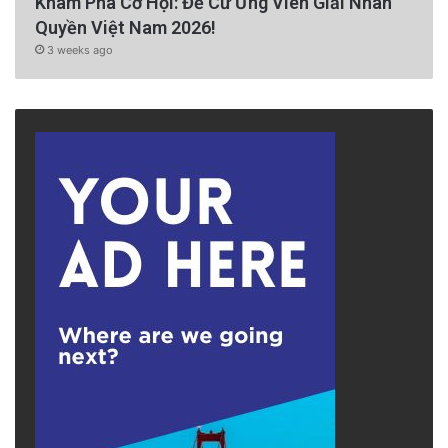
Khám Phá Cơ Hội: Đề Cử Ứng Viên Giải Nhân
Quyền Việt Nam 2026!
3 weeks ago