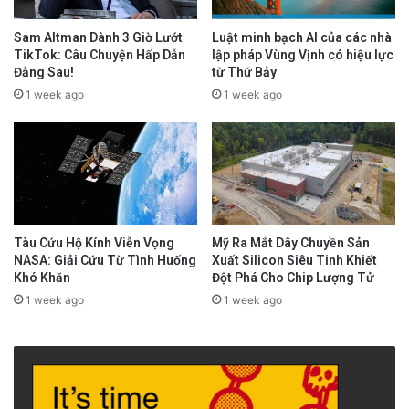
Sam Altman Dành 3 Giờ Lướt
Luật minh bạch AI của các nhà
TikTok: Câu Chuyện Hấp Dẫn
lập pháp Vùng Vịnh có hiệu lực
Đằng Sau!
từ Thứ Bảy
1 week ago
1 week ago
Tàu Cứu Hộ Kính Viễn Vọng
Mỹ Ra Mắt Dây Chuyền Sản
NASA: Giải Cứu Từ Tình Huống
Xuất Silicon Siêu Tinh Khiết
Khó Khăn
Đột Phá Cho Chip Lượng Tử
1 week ago
1 week ago