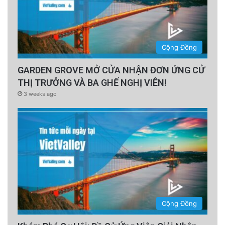
Cộng Đồng
GARDEN GROVE MỞ CỬA NHẬN ĐƠN ỨNG CỬ
THỊ TRƯỞNG VÀ BA GHẾ NGHỊ VIÊN!
3 weeks ago
Cộng Đồng