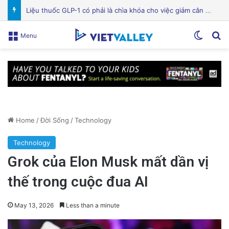
Bệnh viện Silicon Valley: Một trong những cơ sở y tế hàng đầu tại Mỹ
Switch
Se
Menu
Home
/
Đời Sống
/
Technology
Technology
Grok của Elon Musk mất dần vị
thế trong cuộc đua AI
May 13, 2026
Less than a minute