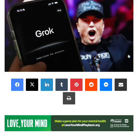
LinkedIn
Tumblr
Pinterest
Reddit
Messenger
Share via Email
Print