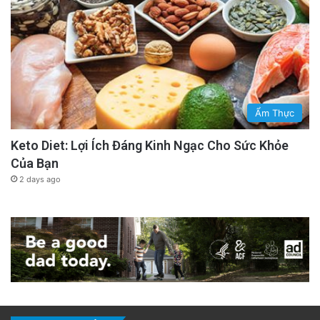
Ẩm Thực
Keto Diet: Lợi Ích Đáng Kinh Ngạc Cho Sức Khỏe
Của Bạn
2 days ago