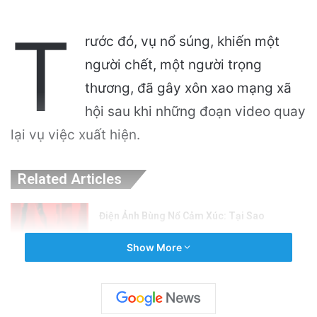
T
rước đó, vụ nổ súng, khiến một
người chết, một người trọng
thương, đã gây xôn xao mạng xã
hội sau khi những đoạn video quay
lại vụ việc xuất hiện.
Related Articles
Điện Ảnh Bùng Nổ Cảm Xúc: Tại Sao
Hollywood Đang Đón Nhận Tình Dục Một
Show More
Cách Mạnh Mẽ?
2 hours ago
Cảnh Báo: Công An Xử Phạt Người Chia Sẻ