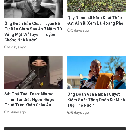
Quy Nhơn: 40 Năm Khai Thác
Đất Vẫn Bị Xem Là Hoang Phế
Ông Đoàn Bảo Châu Tuyên Bố
Tự Bào Chữa Sau Án 7 Năm Tù
5 days ago
Vắng Mặt Vì ‘Tuyên Truyền
Chống Nhà Nước’
4 days ago
Sát Thủ Tuổi Teen: Những
Ông Đoàn Văn Báu: Bí Quyết
Thiên Tài Giết Người Được
Kiểm Soát Tăng Đoàn Sư Minh
Thuê Trên Khắp Châu Âu
Tuệ Thế Nào?
5 days ago
6 days ago