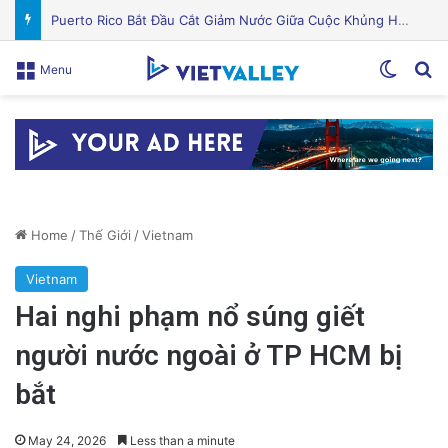
Quỹ Đất Silicon Valley Khởi Động Nâng Cấp Căn Hộ Cũ Kỹ Thuật Hiện Đại
Switch
Se
Menu
Home
/
Thế Giới
/
Vietnam
Vietnam
Hai nghi phạm nổ súng giết
người nước ngoài ở TP HCM bị
bắt
May 24, 2026
Less than a minute