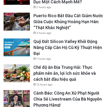
Dục Một Cách Mạnh Mẽ?
2 hours ago
Puerto Rico Bắt Đầu Cắt Giảm Nước
Giữa Cuộc Khủng Hoảng Hạn Hán:
“Thật Khắc Nghiệt”
3 hours ago
Quỹ Đất Silicon Valley Khởi Động
Nâng Cấp Căn Hộ Cũ Kỹ Thuật Hiện
Đại
7 hours ago
Chế độ ăn Địa Trung Hải: Thực
phẩm nên ăn, lợi ích sức khỏe và
cách bắt đầu hiệu quả
13 hours ago
Cảnh Báo: Công An Xử Phạt Người
Chia Sẻ Livestream Của Bà Nguyễn
Phương Hằng!