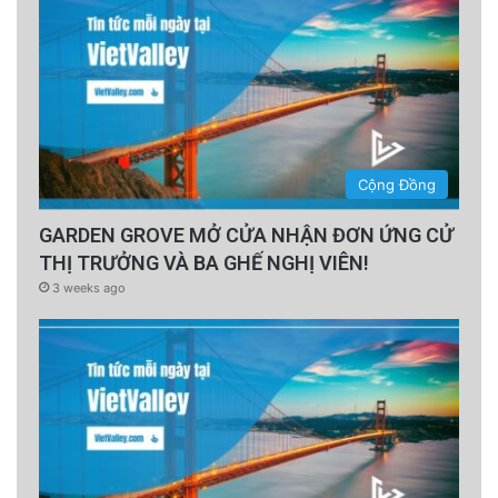
Cộng Đồng
GARDEN GROVE MỞ CỬA NHẬN ĐƠN ỨNG CỬ
THỊ TRƯỞNG VÀ BA GHẾ NGHỊ VIÊN!
3 weeks ago