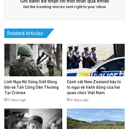
Ghi danh để nhận tin mới nhất qua email
Get the trending stories sent right to your inbox
Related Articles
Lính Nga Nổ Súng Giết Đồng
Cảnh sát New Zealand bày tỏ
Đội và Tấn Công Dân Thường
lo ngại về hành động của hai
Tại Crimea
quan chức Việt Nam
3 days ago
4 days ago