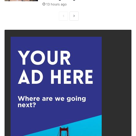
13 hours ago
Previous
Next
page
page