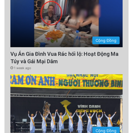
Cộng Đồng
Vụ Án Gia Đình Vua Rác hối lộ: Hoạt Động Ma
Túy và Gái Mại Dâm
1 week ago
Cộng Đồng