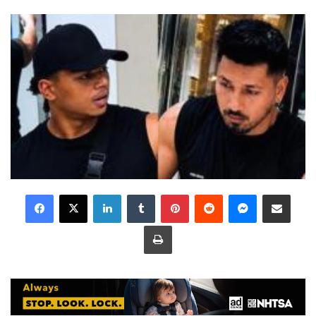
LinkedIn
Tumblr
Pinterest
Reddit
Messenger
Share via Email
Print