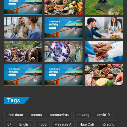
Tags
bien doan
corona
coronavirus
co vang
covid19
d7
English
flood
Measure A
Nam Cali
nổ súng