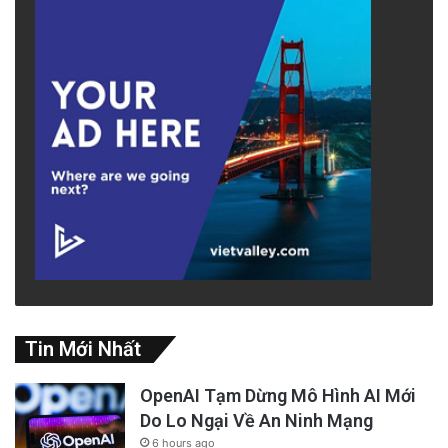
lỡ lớp”, Giám sát viên Candace Andersen nói,
nhận được một vài tiếng cười từ đám đông.
“Đây là một cuộc khủng hoảng sức khỏe
nghiêm trọng và có khả năng gây tử vong”,
ông Andersen nói. “Chúng tôi đang chứng kiến
​​mọi người chết dần và tôi tin rằng chúng tôi
đang bảo vệ công chúng.”
Động thái này được đưa ra trong bối cảnh dịch
bệnh hô hấp bí ẩn trên toàn quốc liên quan
Tin Mới Nhất
đến thuốc lá điện tử đã làm hơn 2.000 người
OpenAI Tạm Dừng Mô Hình AI Mới
mắc bệnh và dẫn đến khoảng 40 trường hợp
Do Lo Ngại Về An Ninh Mạng
tử vong, theo nhân viên Hạt.
6 hours ago