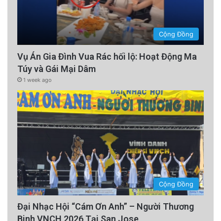
Cộng Đồng
Vụ Án Gia Đình Vua Rác hối lộ: Hoạt Động Ma
Túy và Gái Mại Dâm
1 week ago
Con số này có thể cao hơn mức trung bình của
quốc gia, tuy nhiên. Khảo sát Thuốc lá Thanh
niên Quốc gia gần đây cho thấy một trong bốn
học sinh trung học đang hút thuốc lá điện tử,
Cộng Đồng
theo nhân viên Hạt.
Đại Nhạc Hội “Cám Ơn Anh” – Người Thương
Có một nhóm nhỏ những người ủng hộ đã yêu
Binh VNCH 2026 Tại San Jose