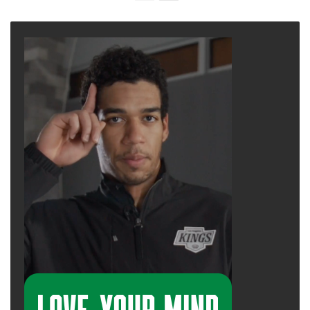
page
page
“Hương vị là công cụ số một cho ngành công
nghiệp thuốc lá trong việc lôi kéo người dùng
mới”, Blythe Young, từ Hiệp hội Tim mạch Hoa
Kỳ, nhấn mạnh lập luận của Costa.
Young nói rằng chiến thuật này đặc biệt hiệu