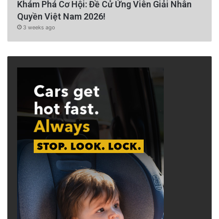
Khám Phá Cơ Hội: Đề Cử Ứng Viên Giải Nhân
Quyền Việt Nam 2026!
3 weeks ago
Tuy vậy, Hội đồng đã từ chối đáp ứng yêu cầu
đó.
Bắt đầu từ thứ Hai, việc bán tất cả các sản
phẩm thuốc lá và cần sa cũng như các sản
phẩm thuốc lá có hương vị sẽ bị cấm tại các
khu vực chưa hợp nhất của Hạt Contra Costa.
Tuy nhiên, Sắc lệnh sẽ không ảnh hưởng đến
các quy định trong các khu vực kết hợp của
gần 20 thành phố của quận.