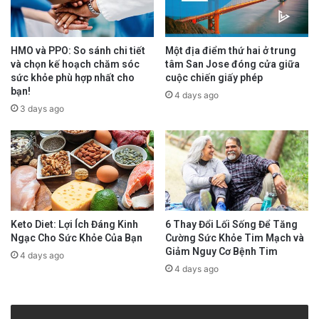
advertisement
HMO và PPO: So sánh chi tiết
Một địa điểm thứ hai ở trung
và chọn kế hoạch chăm sóc
tâm San Jose đóng cửa giữa
sức khỏe phù hợp nhất cho
cuộc chiến giấy phép
bạn!
4 days ago
3 days ago
Keto Diet: Lợi Ích Đáng Kinh
6 Thay Đổi Lối Sống Để Tăng
Ngạc Cho Sức Khỏe Của Bạn
Cường Sức Khỏe Tim Mạch và
Giảm Nguy Cơ Bệnh Tim
4 days ago
4 days ago
“Các em học sinh, tôi đánh giá cao việc các
em có mặt ở đây, tôi biết bạn thất vọng khi bỏ