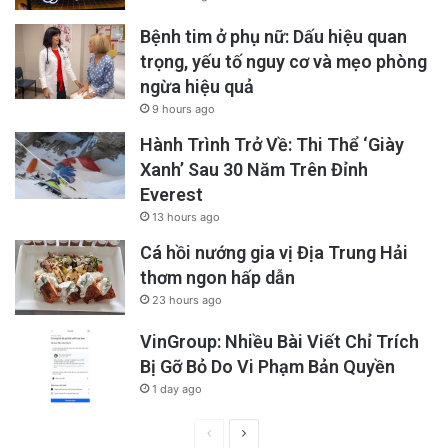
Bệnh tim ở phụ nữ: Dấu hiệu quan
Hội đồng bày tỏ quan ngại sâu sắc đối với
trọng, yếu tố nguy cơ và mẹo phòng
những rủi ro mà thuốc lá điện tử đặt ra cho
ngừa hiệu quả
những người trẻ tuổi, cũng như nhiều người
9 hours ago
khác trong khán giả.
Hành Trình Trở Về: Thi Thể ‘Giày
Xanh’ Sau 30 Năm Trên Đỉnh
Everest
“Chúng tôi biết rằng hiện trên thị trường đang
13 hours ago
có 7.000 hương vị và 80% thanh niên đang sử
Cá hồi nướng gia vị Địa Trung Hải
dụng loại có hương vị”, Erica Costa, giám đốc
thơm ngon hấp dẫn
vận động của Hiệp hội Phổi Hoa Kỳ tại
23 hours ago
Sacramento cho biết.
VinGroup: Nhiều Bài Viết Chỉ Trích
Bị Gỡ Bỏ Do Vi Phạm Bản Quyền
1 day ago
Previous
Next