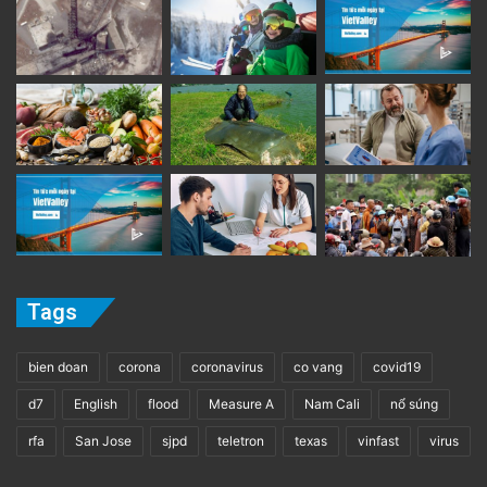
Tags
bien doan
corona
coronavirus
co vang
covid19
d7
English
flood
Measure A
Nam Cali
nổ súng
rfa
San Jose
sjpd
teletron
texas
vinfast
virus