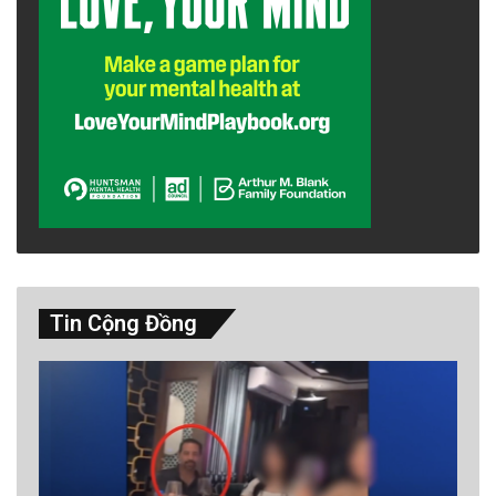
quả đối với trẻ vị thành niên và cộng đồng da
màu.
Bryan Miller, một người dân ở khu dân cư
Lafayette và là một phụ huynh đã bày tỏ sự lo
lắng của mình, anh cho biết cô con gái 16 tuổi
của anh gần đây đã nói rằng 90% những đứa
trẻ đồng trang lứa với con gái anh tụ tập thành
nhóm để hút thuốc lá điện tử và hai phần ba
Tin Cộng Đồng
bạn của cô bé đã bị nghiện.
advertisement