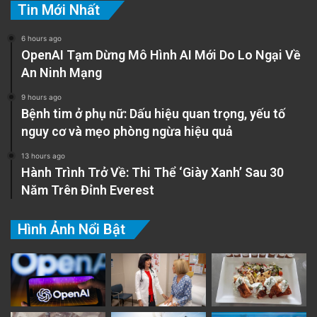
Tin Mới Nhất
6 hours ago
OpenAI Tạm Dừng Mô Hình AI Mới Do Lo Ngại Về
An Ninh Mạng
9 hours ago
Bệnh tim ở phụ nữ: Dấu hiệu quan trọng, yếu tố
nguy cơ và mẹo phòng ngừa hiệu quả
13 hours ago
Hành Trình Trở Về: Thi Thể ‘Giày Xanh’ Sau 30
Năm Trên Đỉnh Everest
Hình Ảnh Nổi Bật