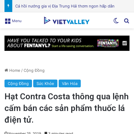
Cá hồi nướng gia vị Địa Trung Hải thơm ngon hấp dẫn
Switch
Se
Menu
Home
/
Cộng Đồng
Cộng Đồng
Sức Khỏe
Văn Hóa
Hạt Contra Costa thông qua lệnh
cấm bán các sản phẩm thuốc lá
điện tử.
November 25, 2019
3 minutes read