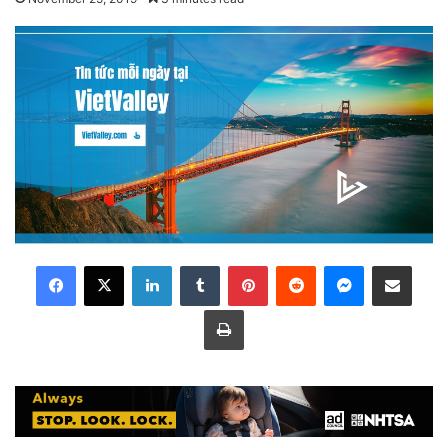
LinkedIn
Tumblr
Pinterest
Reddit
Messenger
Share via Email
Print