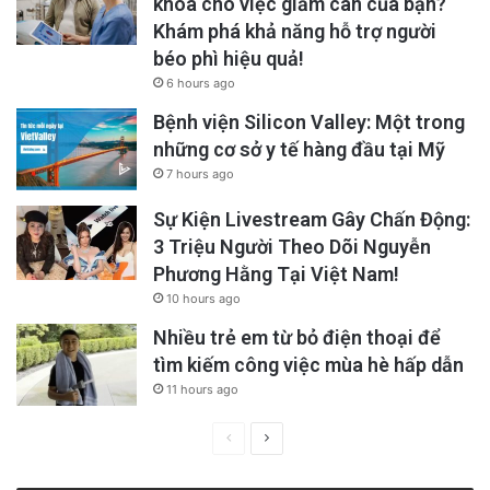
khóa cho việc giảm cân của bạn?
Khám phá khả năng hỗ trợ người
béo phì hiệu quả!
Và giấc mơ xa vời đó đã vừa đến gần với họ,
6 hours ago
khi chính phủ Mỹ mở cánh cửa nhân đạo cho
Bệnh viện Silicon Valley: Một trong
phép người Việt ở Hoa Kỳ được bảo lãnh họ
những cơ sở y tế hàng đầu tại Mỹ
qua chương trình “Bảo Trợ Tư Nhân / Welcome
7 hours ago
Corps”, mà chúng tôi đã phổ biến và kêu gọi
Sự Kiện Livestream Gây Chấn Động:
3 Triệu Người Theo Dõi Nguyễn
sự tiếp tay của toàn thể quý vị đồng hương ở
Phương Hằng Tại Việt Nam!
Hoa Kỳ từ hơn một năm qua. Nhưng cánh cửa
10 hours ago
chỉ mới vừa thực sự mở ra vào đầu năm nay,
Nhiều trẻ em từ bỏ điện thoại để
2024 khi mà Giai Đoạn 2, tức Phase#2, vừa
tìm kiếm công việc mùa hè hấp dẫn
được chính thức bắt đầu, cho phép bảo lãnh
11 hours ago
bất cứ người tị nạn nào đã có mặt tại Thái Lan
Previous
Next
trước ngày 30 tháng 9, 2023, và họ đã ghi
page
page