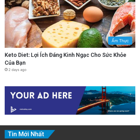
Ẩm Thực
Keto Diet: Lợi Ích Đáng Kinh Ngạc Cho Sức Khỏe
Của Bạn
2 days ago
Tin Mới Nhất