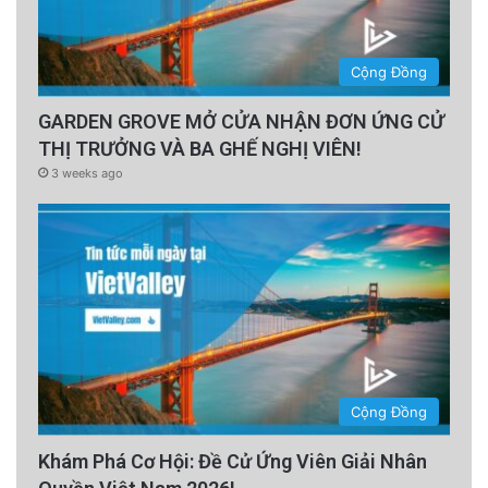
vunamnhan@proton.me
Xin chúc lành cho toàn thể quý vị,
Cộng Đồng
Nam Lộc
GARDEN GROVE MỞ CỬA NHẬN ĐƠN ỨNG CỬ
Mùa Phục Sinh, 2024
THỊ TRƯỞNG VÀ BA GHẾ NGHỊ VIÊN!
The post
HÃY BẢO LÃNH MỘT NGƯỜI LÍNH
3 weeks ago
NHẨY DÙ
appeared first on
SBTN
.
Tin Từ SBTN
Read More
advertisement
Cộng Đồng
Khám Phá Cơ Hội: Đề Cử Ứng Viên Giải Nhân