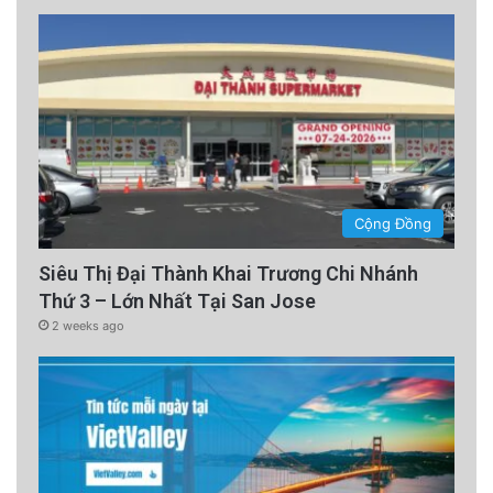
các địa chỉ email sau đây:
Cộng Đồng
Siêu Thị Đại Thành Khai Trương Chi Nhánh
Thứ 3 – Lớn Nhất Tại San Jose
2 weeks ago
namlocnguyen@yahoo.com
canxnguyen@yahoo.com