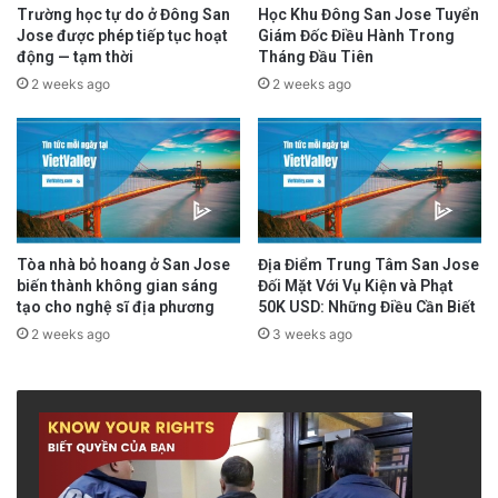
mình đưa con đi tị nạn từ lúc cháu vừa 11 tuổi.
Trường học tự do ở Đông San
Học Khu Đông San Jose Tuyển
Jose được phép tiếp tục hoạt
Giám Đốc Điều Hành Trong
Cô bé năm nay đã lên 17, cháu chỉ ước ao
động — tạm thời
Tháng Đầu Tiên
được đến bến bờ tự do và được vào chủng
2 weeks ago
2 weeks ago
viện để trở thành một nữ tu Công Giáo hầu xoa
dịu nỗi khổ đau của nhân loại, mà mẹ con cô
chính là những người bất hạnh đã và đang
phải trải qua….
Tòa nhà bỏ hoang ở San Jose
Địa Điểm Trung Tâm San Jose
Họ là đồng bào của chúng ta, họ là đồng
biến thành không gian sáng
Đối Mặt Với Vụ Kiện và Phạt
tạo cho nghệ sĩ địa phương
50K USD: Những Điều Cần Biết
hương của quý vị. Họ là chiến hữu của các
2 weeks ago
3 weeks ago
cựu quân nhân QLVNCH. Họ cũng có thể là
những người đồng đạo, cùng đơn vị, là người
thân ruột thịt hay là bạn cùng trường, cùng sở,
cùng quê, của quý vị…, và họ cũng là những