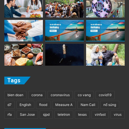
Tags
bien doan
corona
coronavirus
co vang
covid19
d7
English
flood
Measure A
Nam Cali
nổ súng
rfa
San Jose
sjpd
teletron
texas
vinfast
virus