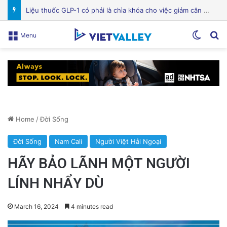
Bệnh viện Silicon Valley: Một trong những cơ sở y tế hàng đầu tại Mỹ
Switch
Se
Menu
Home
/
Đời Sống
Đời Sống
Nam Cali
Người Việt Hải Ngoại
HÃY BẢO LÃNH MỘT NGƯỜI
LÍNH NHẨY DÙ
March 16, 2024
4 minutes read