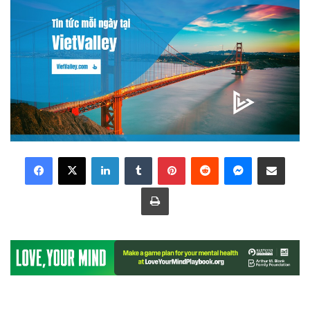
LinkedIn
Tumblr
Pinterest
Reddit
Messenger
Share via Email
Print