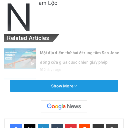
N
am Lộc
Related Articles
Một địa điểm thứ hai ở trung tâm San Jose
đóng cửa giữa cuộc chiến giấy phép
2 days ago
Học Khu Đông San Jose Xem Xét Hợp Đồng Y
Show More
Tế Gây Tranh Cãi: Quyết Định Ảnh Hưởng
Đến Sức Khỏe Học Sinh
3 days ago
LinkedIn
Tumblr
Pinterest
Reddit
Share via Email
Print