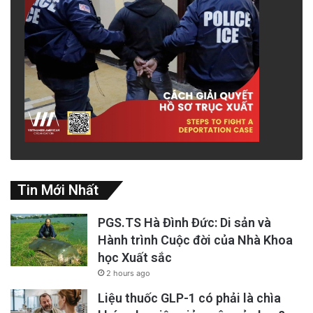
người tị nạn như hàng triệu người tị nan VN
khác, nhưng muộn màng và bất hạnh. Sống
bất hợp pháp trên đất Thái chờ mong phép lạ
đề có một ngày được đến bến tự do.
advertisement
Tin Mới Nhất
PGS.TS Hà Đình Đức: Di sản và
Hành trình Cuộc đời của Nhà Khoa
học Xuất sắc
2 hours ago
Liệu thuốc GLP-1 có phải là chìa