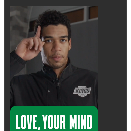
danh xin tị nạn với văn phòng Cao Ủy LHQ
(UNHCR) ở Bangkok.
Chắc chắn có những chiến hữu của anh LĐL
sẽ hỏi, vậy nếu tôi muốn bảo trợ người lính
Nhẩy Dù ấy thì phải làm sao? Câu trả lời: RẤT
GIẢN DỊ. Quý vị chỉ cần thành lập một “Nhóm 5
Người” (Group of 5), hoàn thành các thủ tục
nộp đơn. Có trong tài khoản nhà băng $2425
dollars để giúp ông L khi đến định cư ở HK
trong vòng 3 tháng đầu, sau đó hoặc là ông có
công ăn việc làm, hoặc là chính phủ sẽ giúp
tiếp cho ông cho đến khi tự lực cánh sinh,
người bảo trợ hết trách nhiệm. Nhưng nếu