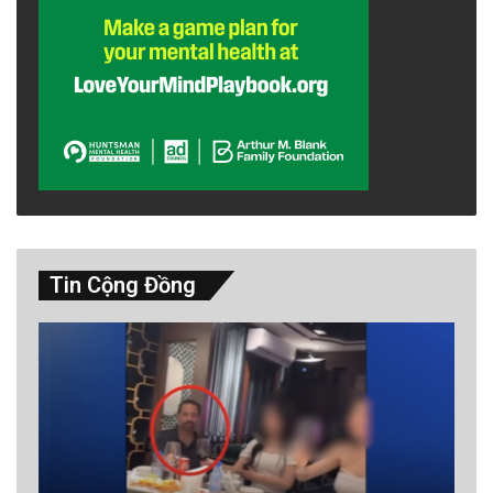
muốn, họ vẫn có thể nộp đơn để bảo lãnh một
gia đình khác, như gia đình của vợ chồng ông
NVH, cựu quân nhân Sư Đoàn 5 Bộ Binh, vào
sinh, ra tử tại An Lộc ngày nào.
Và nếu cộng đồng chúng ta có được hàng
trăm “Nhóm 5 Người”, thì hàng trăm gia đình tị
nạn của chúng ta sẽ có cơ hội được nhìn nhấy
Tin Cộng Đồng
ánh sáng tự do. Cùng nhau chúng ta đóng lại
trang sử thuyền nhân trong công bằng và
danh dự.
Kề từ khi chương trình Welcome Corps bắt đầu
Giai Đoạn 2 thì đã có rất nhiều người bảo trợ