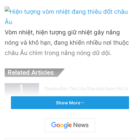
Vòm nhiệt, hiện tượng giữ nhiệt gây nắng
nóng và khô hạn, đang khiến nhiều nơi thuộc
châu Âu chìm trong nắng nóng dữ dội.
Related Articles
Thuyền Kéo Tên Lửa Starship Được Hé Lộ
Qua Ảnh Vệ Tinh!
Show More
15 hours ago
Tên lửa SpaceX chuẩn bị va chạm với Mặt
Trăng: Cú sốc vũ trụ sắp xảy ra!
2 days ago