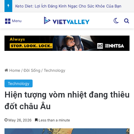
Cán bộ Việt Nam bị tố cáo tấn công tình dục hai nữ phục vụ tại New Zealand trước chuyến thăm của Thủ tướng Chính
Switch
Se
Menu
Home
/
Đời Sống
/
Technology
Technology
Hiện tượng vòm nhiệt đang thiêu
đốt châu Âu
May 26, 2026
Less than a minute