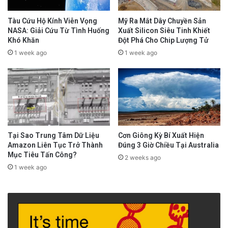
Tàu Cứu Hộ Kính Viễn Vọng
Mỹ Ra Mắt Dây Chuyền Sản
NASA: Giải Cứu Từ Tình Huống
Xuất Silicon Siêu Tinh Khiết
Khó Khăn
Đột Phá Cho Chip Lượng Tử
1 week ago
1 week ago
Tại Sao Trung Tâm Dữ Liệu
Cơn Giông Kỳ Bí Xuất Hiện
Amazon Liên Tục Trở Thành
Đúng 3 Giờ Chiều Tại Australia
Mục Tiêu Tấn Công?
2 weeks ago
1 week ago