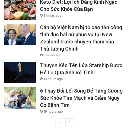
Keto Diet: Lợi Ích Đáng Kinh Ngạc
Cho Sức Khỏe Của Bạn
9 hours ago
Cán bộ Việt Nam bị tố cáo tấn công
tình dục hai nữ phục vụ tại New
Zealand trước chuyến thăm của
Thủ tướng Chính
9 hours ago
Thuyền Kéo Tên Lửa Starship Được
Hé Lộ Qua Ảnh Vệ Tinh!
15 hours ago
6 Thay Đổi Lối Sống Để Tăng Cường
Sức Khỏe Tim Mạch và Giảm Nguy
Cơ Bệnh Tim
19 hours ago
Previous
Next