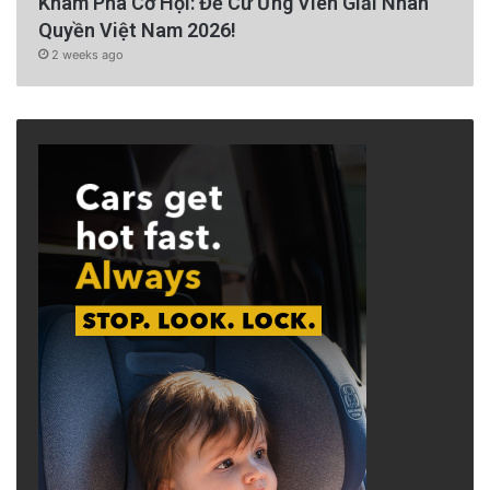
Khám Phá Cơ Hội: Đề Cử Ứng Viên Giải Nhân
Quyền Việt Nam 2026!
2 weeks ago