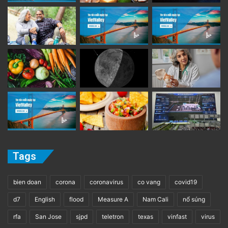
Tags
bien doan
corona
coronavirus
co vang
covid19
d7
English
flood
Measure A
Nam Cali
nổ súng
rfa
San Jose
sjpd
teletron
texas
vinfast
virus