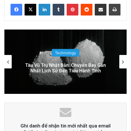
LinkedIn
Tumblr
Pinterest
Reddit
Share via Email
Print
Đọc thêm
Read More
advertisement
Technology
Google Earth AI Bị Rút Gấp Vì Cơn Bão
Deepfake
Ghi danh để nhận tin mới nhất qua email