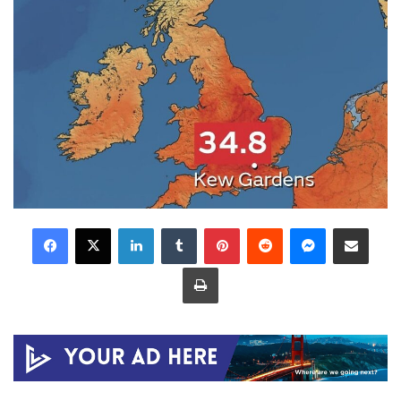
LinkedIn
Tumblr
Pinterest
Reddit
Messenger
Share via Email
Print