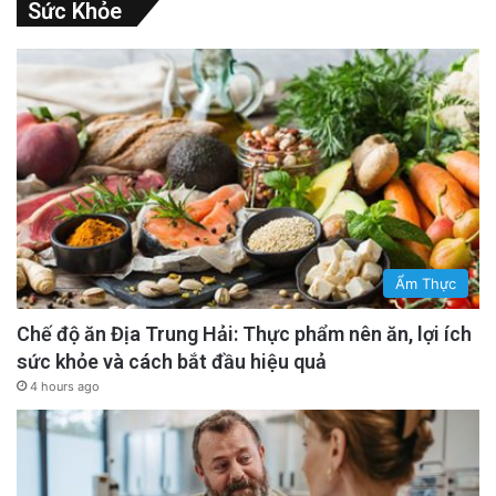
Sức Khỏe
Ẩm Thực
Chế độ ăn Địa Trung Hải: Thực phẩm nên ăn, lợi ích
sức khỏe và cách bắt đầu hiệu quả
4 hours ago