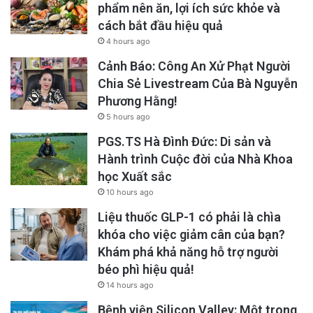
phẩm nên ăn, lợi ích sức khỏe và
cách bắt đầu hiệu quả
4 hours ago
Cảnh Báo: Công An Xử Phạt Người
Chia Sẻ Livestream Của Bà Nguyễn
Phương Hằng!
5 hours ago
PGS.TS Hà Đình Đức: Di sản và
Hành trình Cuộc đời của Nhà Khoa
học Xuất sắc
10 hours ago
Liệu thuốc GLP-1 có phải là chìa
khóa cho việc giảm cân của bạn?
Khám phá khả năng hỗ trợ người
béo phì hiệu quả!
14 hours ago
Bệnh viện Silicon Valley: Một trong