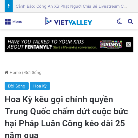
PGS.TS Hà Đình Đức: Di sản và Hành trình Cuộc đời của Nhà Khoa học Xuất sắc
Switch
Se
Menu
Home
/
Đời Sống
Đời Sống
Hoa Kỳ
Hoa Kỳ kêu gọi chính quyền
Trung Quốc chấm dứt cuộc bức
hại Pháp Luân Công kéo dài 25
năm qua