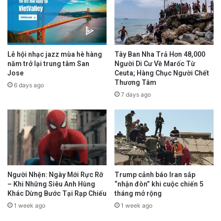
Lễ hội nhạc jazz mùa hè hàng
Tây Ban Nha Trả Hơn 48,000
năm trở lại trung tâm San
Người Di Cư Về Marốc Từ
Jose
Ceuta; Hàng Chục Người Chết
Thương Tâm
6 days ago
7 days ago
Người Nhện: Ngày Mới Rực Rỡ
Trump cảnh báo Iran sắp
– Khi Những Siêu Anh Hùng
“nhận đòn” khi cuộc chiến 5
Khác Dừng Bước Tại Rạp Chiếu
tháng mở rộng
1 week ago
1 week ago