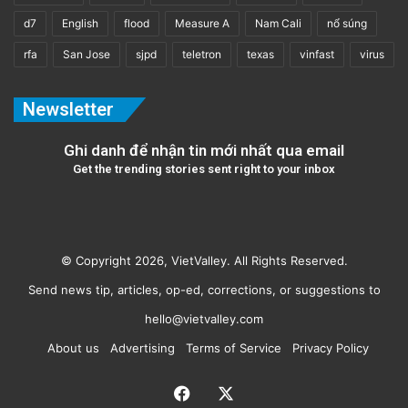
d7
English
flood
Measure A
Nam Cali
nổ súng
rfa
San Jose
sjpd
teletron
texas
vinfast
virus
Newsletter
Ghi danh để nhận tin mới nhất qua email
Get the trending stories sent right to your inbox
© Copyright 2026, VietValley. All Rights Reserved.
Send news tip, articles, op-ed, corrections, or suggestions to
hello@vietvalley.com
About us
Advertising
Terms of Service
Privacy Policy
Facebook
X