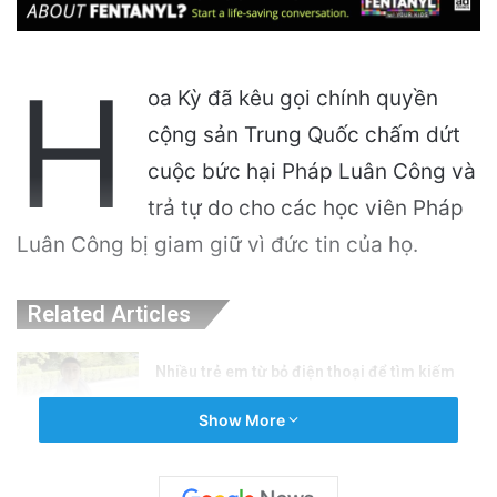
H
oa Kỳ đã kêu gọi chính quyền
cộng sản Trung Quốc chấm dứt
cuộc bức hại Pháp Luân Công và
trả tự do cho các học viên Pháp
Luân Công bị giam giữ vì đức tin của họ.
Related Articles
Nhiều trẻ em từ bỏ điện thoại để tìm kiếm
công việc mùa hè hấp dẫn
Show More
19 hours ago
Ứng cử viên nhà vượt qua cuộc bầu cử sơ bộ,