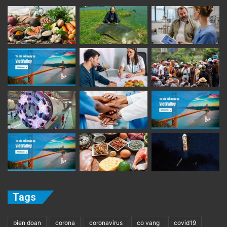
Tags
bien doan
corona
coronavirus
co vang
covid19