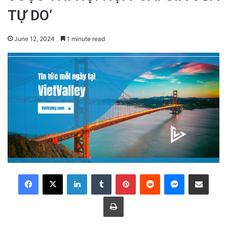
TỰ DO’
June 12, 2024
1 minute read
LinkedIn
Tumblr
Pinterest
Reddit
Messenger
Share via Email
Print