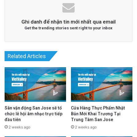
đóng cửa giữa cuộc chiến giấy phép
2 days ago
Ghi danh để nhận tin mới nhất qua email
Học Khu Đông San Jose Xem Xét Hợp Đồng Y
Get the trending stories sent right to your inbox
Tế Gây Tranh Cãi: Quyết Định Ảnh Hưởng
Đến Sức Khỏe Học Sinh
3 days ago
Related Articles
Hạng 1: $400
Hạng 2: $300
Hạng 3: $200
Hạng 4: $100
Sân vận động San Jose sẽ tổ
Cửa Hàng Thực Phẩm Nhật
chức lễ hội âm nhạc trực tiếp
Bản Mới Khai Trương Tại
đầu tiên
Trung Tâm San Jose
Buổi lễ trao giải thưởng sẽ có những nhận xét
2 weeks ago
2 weeks ago
quan trọng của giới chức trong học khu, cũng