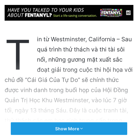
T
in từ Westminster, California – Sau
quá trình thử thách và thi tài sôi
nổi, những gương mặt xuất sắc
đoạt giải trong cuộc thi hội họa với
chủ đề “Cái Giá Của Tự Do” sẽ chính thức
được vinh danh trong buổi họp của Hội Đồng
Quản Trị Học Khu Westminster, vào lúc 7 giờ
tối, ngày 13 tháng Sáu. Đây là cuộc tranh tài,
thử thách các em học sinh trung cấp trong
Show More
học khu vẽ tranh để bày tỏ sự hiểu biết của