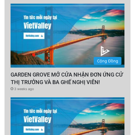
Cộng Đồng
GARDEN GROVE MỞ CỬA NHẬN ĐƠN ỨNG CỬ
THỊ TRƯỞNG VÀ BA GHẾ NGHỊ VIÊN!
3 weeks ago