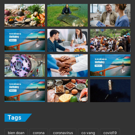
Tags
bien doan
corona
coronavirus
co vang
covid19