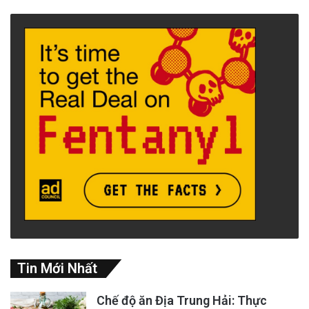
The post
HỌC KHU WESTMINSTER TỔ CHỨC
LỄ TRAO GIẢI THƯỞNG NHỮNG HỌC SINH
THẮNG GIẢI CUỘC THI HỘI HỌA ‘CÁI GIÁ CỦA
TỰ DO’
appeared first on
SBTN
.
Tin Từ SBTN
Read More
Tin Mới Nhất
Chế độ ăn Địa Trung Hải: Thực