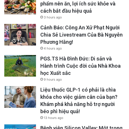
Nam Cali
phẩm nên ăn, lợi ích sức khỏe và
cách bắt đầu hiệu quả
3 hours ago
Cảnh Báo: Công An Xử Phạt Người
Chia Sẻ Livestream Của Bà Nguyễn
Phương Hằng!
4 hours ago
PGS.TS Hà Đình Đức: Di sản và
Hành trình Cuộc đời của Nhà Khoa
học Xuất sắc
9 hours ago
Liệu thuốc GLP-1 có phải là chìa
khóa cho việc giảm cân của bạn?
Khám phá khả năng hỗ trợ người
béo phì hiệu quả!
13 hours ago
Bệnh viện Silicon Valley: Một trong