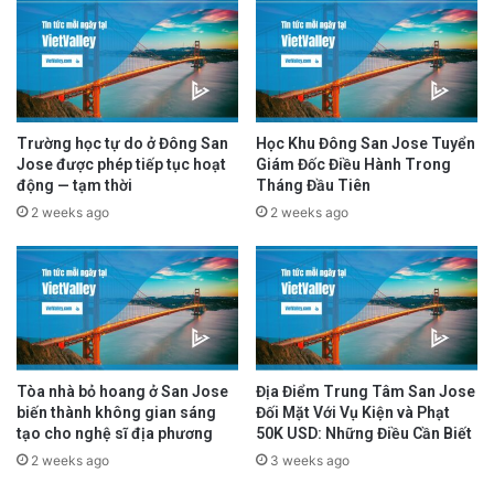
là dịp gặp gỡ truyện trò với những họa sĩ tài
năng. Sự kiện này cũng tạo ra không gian để
trưng bày những tác phẩm hội họa của các
em.
Trường học tự do ở Đông San
Học Khu Đông San Jose Tuyển
Jose được phép tiếp tục hoạt
Giám Đốc Điều Hành Trong
động — tạm thời
Tháng Đầu Tiên
advertisement
2 weeks ago
2 weeks ago
Tòa nhà bỏ hoang ở San Jose
Địa Điểm Trung Tâm San Jose
biến thành không gian sáng
Đối Mặt Với Vụ Kiện và Phạt
tạo cho nghệ sĩ địa phương
50K USD: Những Điều Cần Biết
2 weeks ago
3 weeks ago