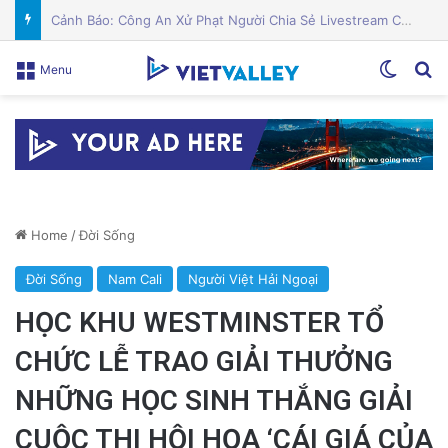
PGS.TS Hà Đình Đức: Di sản và Hành trình Cuộc đời của Nhà Khoa học Xuất sắc
Switch
Se
Menu
Home
/
Đời Sống
Đời Sống
Nam Cali
Người Việt Hải Ngoại
HỌC KHU WESTMINSTER TỔ
CHỨC LỄ TRAO GIẢI THƯỞNG
NHỮNG HỌC SINH THẮNG GIẢI
CUỘC THI HỘI HỌA ‘CÁI GIÁ CỦA