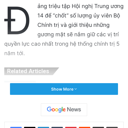
Đ
ảng triệu tập Hội nghị Trung ương
14 để “chốt” số lượng ủy viên Bộ
Chính trị và giới thiệu những
gương mặt sẽ nắm giữ các vị trí
quyền lực cao nhất trong hệ thống chính trị 5
năm tới.
Related Articles
Mỹ lên án Trung Quốc lợi dụng vấn đề môi
Show More
trường để tăng cường yêu sách Biển Đông
4 hours ago
Việt Nam: Quốc Gia Cộng Sản Độc Nhất
Không Theo Xu Hướng Nhất Thể Hóa
LinkedIn
Tumblr
Pinterest
Reddit
Share via Email
Print