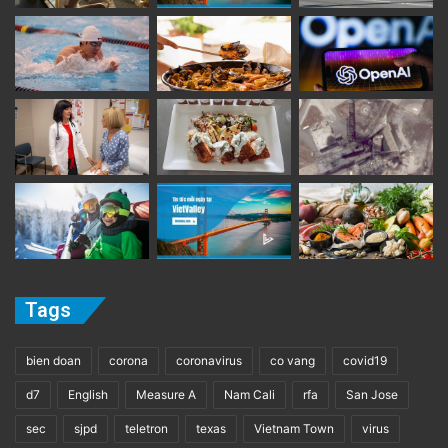
Tags
bien doan
corona
coronavirus
co vang
covid19
d7
English
Measure A
Nam Cali
rfa
San Jose
sec
sjpd
teletron
texas
Vietnam Town
virus