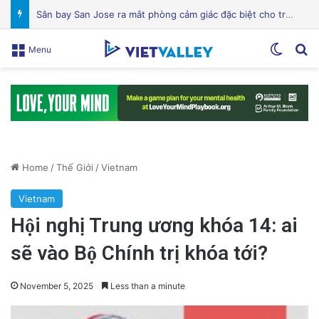
Mỹ lên án Trung Quốc lợi dụng vấn đề môi trường để tăng cường yêu sách Biển Đông
Switch
Se
Menu
Home
/
Thế Giới
/
Vietnam
Vietnam
Hội nghị Trung ương khóa 14: ai
sẽ vào Bộ Chính trị khóa tới?
November 5, 2025
Less than a minute