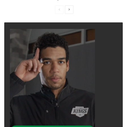
Previous
Next
page
page