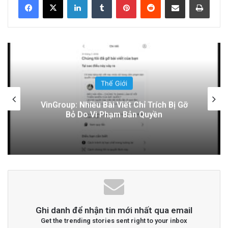
15 hours ago
Đọc thêm
Read More
advertisement
Thế Giới
Điện Ảnh Bùng Nổ Cảm Xúc: Tại Sao
Hollywood Đang Đón Nhận Tình Dục Một
Cách Mạnh Mẽ?
Ghi danh để nhận tin mới nhất qua email
Get the trending stories sent right to your inbox