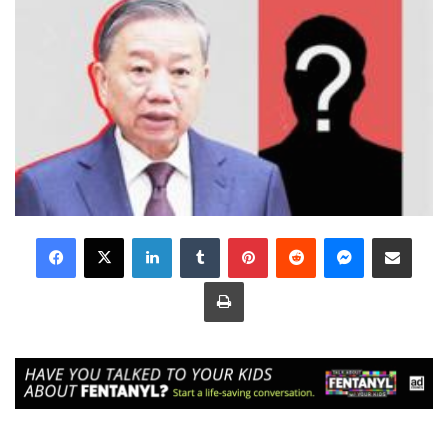
LinkedIn
Tumblr
Pinterest
Reddit
Messenger
Share via Email
Print