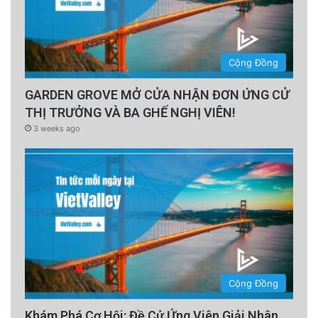
Cộng Đồng
GARDEN GROVE MỞ CỬA NHẬN ĐƠN ỨNG CỬ
THỊ TRƯỞNG VÀ BA GHẾ NGHỊ VIÊN!
3 weeks ago
Cộng Đồng
Khám Phá Cơ Hội: Đề Cử Ứng Viên Giải Nhân