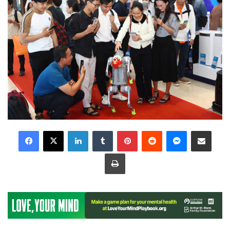
LinkedIn
Tumblr
Pinterest
Reddit
Messenger
Share via Email
Print