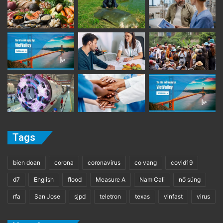
Tags
bien doan
corona
coronavirus
co vang
covid19
d7
English
flood
Measure A
Nam Cali
nổ súng
rfa
San Jose
sjpd
teletron
texas
vinfast
virus