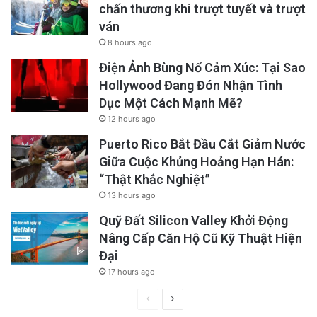
chấn thương khi trượt tuyết và trượt
ván
8 hours ago
Điện Ảnh Bùng Nổ Cảm Xúc: Tại Sao
Hollywood Đang Đón Nhận Tình
Dục Một Cách Mạnh Mẽ?
12 hours ago
Puerto Rico Bắt Đầu Cắt Giảm Nước
Giữa Cuộc Khủng Hoảng Hạn Hán:
“Thật Khắc Nghiệt”
13 hours ago
Quỹ Đất Silicon Valley Khởi Động
Nâng Cấp Căn Hộ Cũ Kỹ Thuật Hiện
Đại
17 hours ago
Previous
Next