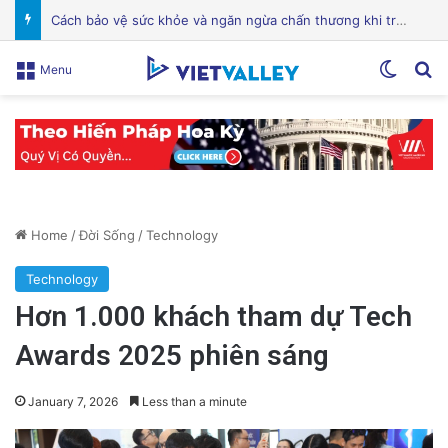
Điện Ảnh Bùng Nổ Cảm Xúc: Tại Sao Hollywood Đang Đón Nhận Tình Dục Một Cách Mạnh Mẽ?
Switch
Se
Menu
Home
/
Đời Sống
/
Technology
Technology
Hơn 1.000 khách tham dự Tech
Awards 2025 phiên sáng
January 7, 2026
Less than a minute