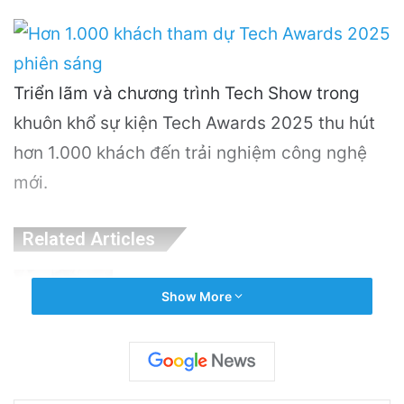
Triển lãm và chương trình Tech Show trong
khuôn khổ sự kiện Tech Awards 2025 thu hút
hơn 1.000 khách đến trải nghiệm công nghệ
mới.
Related Articles
Nguyên Nhân Gây Nổ Tên Lửa Trên Bệ
Show More
Phóng: Hé Lộ Từ Blue Origin
4 hours ago
PGS.TS Hà Đình Đức: Di sản và Hành trình