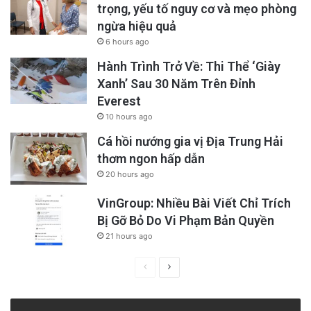
trọng, yếu tố nguy cơ và mẹo phòng
ngừa hiệu quả
6 hours ago
Hành Trình Trở Về: Thi Thể ‘Giày
Xanh’ Sau 30 Năm Trên Đỉnh
Everest
10 hours ago
Cá hồi nướng gia vị Địa Trung Hải
thơm ngon hấp dẫn
20 hours ago
VinGroup: Nhiều Bài Viết Chỉ Trích
Bị Gỡ Bỏ Do Vi Phạm Bản Quyền
21 hours ago
Previous
Next
page
page