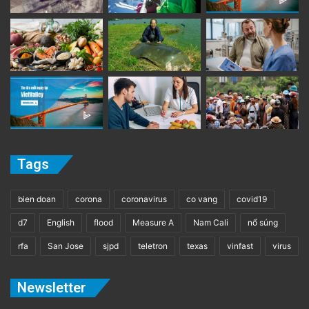
Tags
bien doan
corona
coronavirus
co vang
covid19
d7
English
flood
Measure A
Nam Cali
nổ súng
rfa
San Jose
sjpd
teletron
texas
vinfast
virus
Newsletter