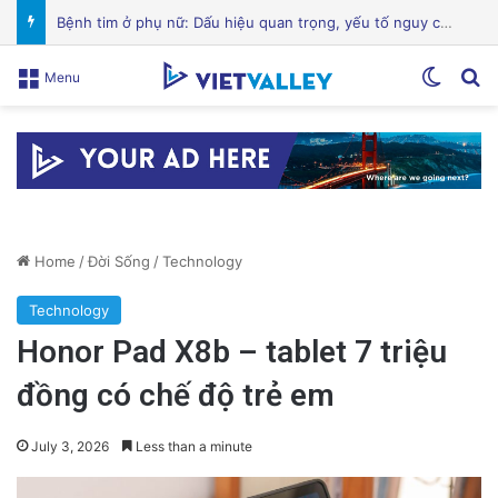
Hành Trình Trở Về: Thi Thể ‘Giày Xanh’ Sau 30 Năm Trên Đỉnh Everest
Switch
Se
Menu
Home
/
Đời Sống
/
Technology
Technology
Honor Pad X8b – tablet 7 triệu
đồng có chế độ trẻ em
July 3, 2026
Less than a minute