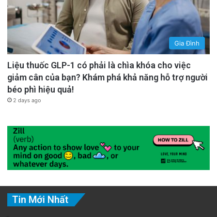
Gia Đình
Liệu thuốc GLP-1 có phải là chìa khóa cho việc
giảm cân của bạn? Khám phá khả năng hỗ trợ người
béo phì hiệu quả!
2 days ago
Tin Mới Nhất