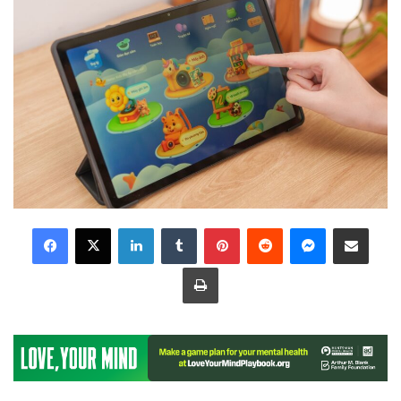
LinkedIn
Tumblr
Pinterest
Reddit
Messenger
Share via Email
Print