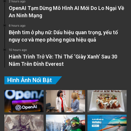
2 hours ago
OpenAI Tạm Dừng Mô Hình AI Mới Do Lo Ngại Về
An Ninh Mạng
6 hours ago
Bệnh tim ở phụ nữ: Dấu hiệu quan trọng, yếu tố
nguy cơ và mẹo phòng ngừa hiệu quả
10 hours ago
Hành Trình Trở Về: Thi Thể ‘Giày Xanh’ Sau 30
Năm Trên Đỉnh Everest
Hình Ảnh Nổi Bật