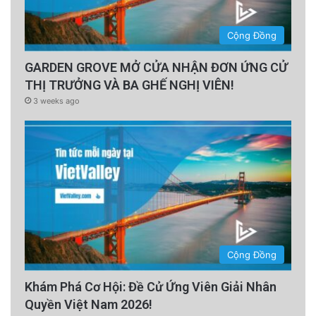
Cộng Đồng
GARDEN GROVE MỞ CỬA NHẬN ĐƠN ỨNG CỬ
THỊ TRƯỞNG VÀ BA GHẾ NGHỊ VIÊN!
3 weeks ago
Cộng Đồng
Khám Phá Cơ Hội: Đề Cử Ứng Viên Giải Nhân
Quyền Việt Nam 2026!