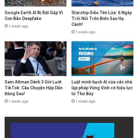
Google Earth AI Bị Rút Gấp Vì
Starship Siêu Tên Lửa: 6 Ngày
Cơn Bão Deepfake
Trôi Nổi Trên Biển Sau Hạ
Cánh!
1 week ago
1 week ago
Sam Altman Dành 3 Giờ Lướt
Luật minh bạch AI của các nhà
TikTok: Câu Chuyện Hấp Dẫn
lập pháp Vùng Vịnh có hiệu lực
Đằng Sau!
từ Thứ Bảy
1 week ago
1 week ago