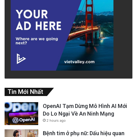
Tin Mới Nhất
OpenAI Tạm Dừng Mô Hình AI Mới
Do Lo Ngại Về An Ninh Mạng
2 hours ago
Bệnh tim ở phụ nữ: Dấu hiệu quan