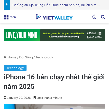
Cảnh Báo: Công An Xử Phạt Người Chia Sẻ Livestream Của Bà Nguyễn Phương Hằng!
Switch
Se
Menu
Home
/
Đời Sống
/
Technology
Technology
iPhone 16 bán chạy nhất thế giới
năm 2025
January 29, 2026
Less than a minute