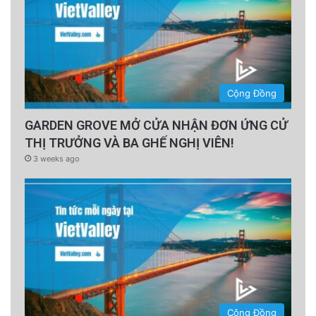
Cộng Đồng
GARDEN GROVE MỞ CỬA NHẬN ĐƠN ỨNG CỬ
THỊ TRƯỞNG VÀ BA GHẾ NGHỊ VIÊN!
3 weeks ago
Cộng Đồng