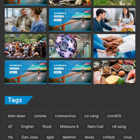
Tags
bien doan
corona
coronavirus
co vang
covid19
d7
English
flood
Measure A
Nam Cali
nổ súng
rfa
San Jose
sjpd
teletron
texas
vinfast
virus