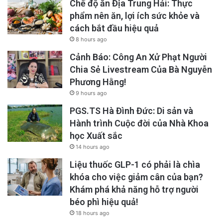
Chế độ ăn Địa Trung Hải: Thực
phẩm nên ăn, lợi ích sức khỏe và
cách bắt đầu hiệu quả
8 hours ago
Cảnh Báo: Công An Xử Phạt Người
Chia Sẻ Livestream Của Bà Nguyễn
Phương Hằng!
9 hours ago
PGS.TS Hà Đình Đức: Di sản và
Hành trình Cuộc đời của Nhà Khoa
học Xuất sắc
14 hours ago
Liệu thuốc GLP-1 có phải là chìa
khóa cho việc giảm cân của bạn?
Khám phá khả năng hỗ trợ người
béo phì hiệu quả!
18 hours ago