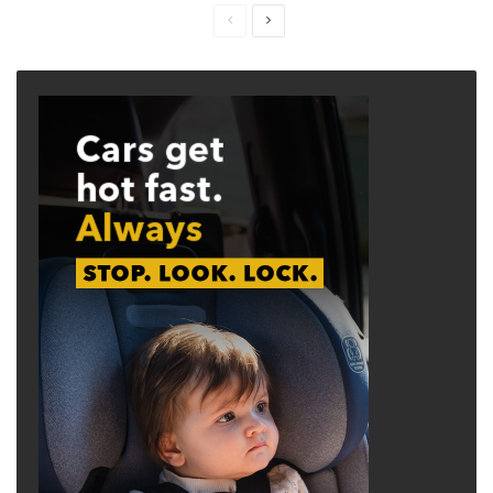
Previous
Next
page
page