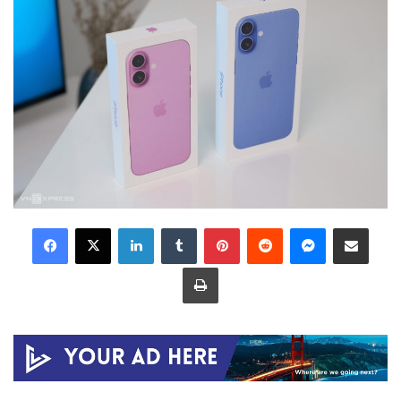
LinkedIn
Tumblr
Pinterest
Reddit
Messenger
Share via Email
Print