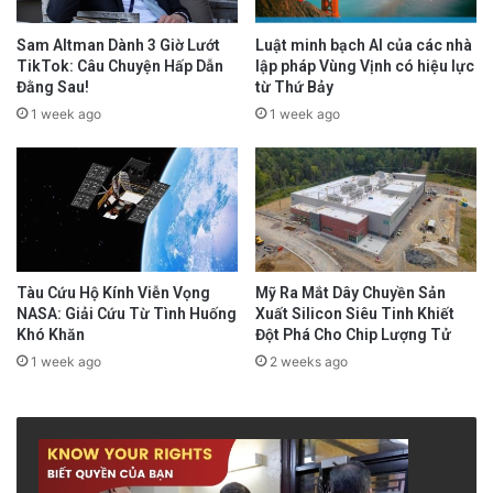
Sam Altman Dành 3 Giờ Lướt
Luật minh bạch AI của các nhà
TikTok: Câu Chuyện Hấp Dẫn
lập pháp Vùng Vịnh có hiệu lực
Đằng Sau!
từ Thứ Bảy
1 week ago
1 week ago
Tàu Cứu Hộ Kính Viễn Vọng
Mỹ Ra Mắt Dây Chuyền Sản
NASA: Giải Cứu Từ Tình Huống
Xuất Silicon Siêu Tinh Khiết
Khó Khăn
Đột Phá Cho Chip Lượng Tử
1 week ago
2 weeks ago