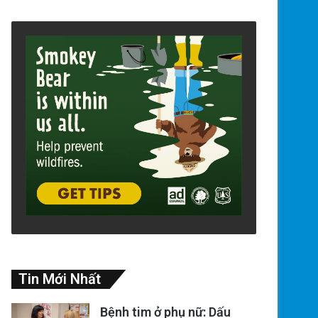
Tin Mới Nhất
Bệnh tim ở phụ nữ: Dấu