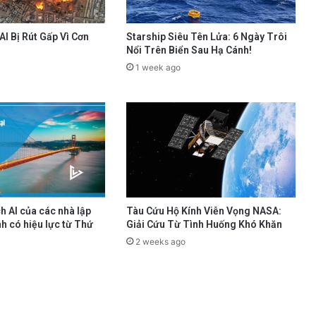
AI Bị Rút Gấp Vì Cơn
Starship Siêu Tên Lửa: 6 Ngày Trôi
Nổi Trên Biển Sau Hạ Cánh!
1 week ago
h AI của các nhà lập
Tàu Cứu Hộ Kính Viễn Vọng NASA:
h có hiệu lực từ Thứ
Giải Cứu Từ Tình Huống Khó Khăn
2 weeks ago