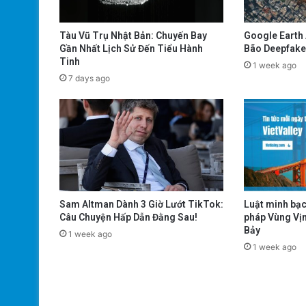
Tàu Vũ Trụ Nhật Bản: Chuyến Bay
Google Earth 
Gần Nhất Lịch Sử Đến Tiểu Hành
Bão Deepfake
Tinh
1 week ago
7 days ago
Sam Altman Dành 3 Giờ Lướt TikTok:
Luật minh bạc
Câu Chuyện Hấp Dẫn Đằng Sau!
pháp Vùng Vịn
Bảy
1 week ago
1 week ago