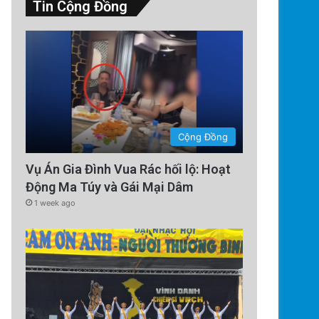
Tin Cộng Đồng
Technology
Cộng Đồng
5 days ago
Vụ Án Gia Đình Vua Rác hối lộ: Hoạt
Tên lửa SpaceX chuẩn bị va ch
Động Ma Túy và Gái Mại Dâm
Cú sốc vũ trụ sắp x
1 week ago