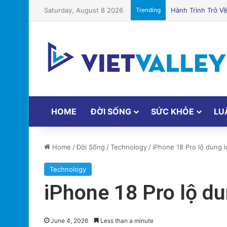
Saturday, August 8 2026
Trending
Cá hồi nướng gia 
HOME
ĐỜI SỐNG
SỨC KHỎE
LU
Home
/
Đời Sống
/
Technology
/
iPhone 18 Pro lộ dung 
Technology
iPhone 18 Pro lộ du
June 4, 2026
Less than a minute