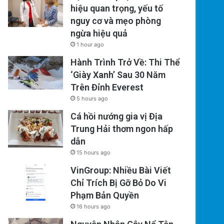
hiệu quan trọng, yếu tố
nguy cơ và mẹo phòng
ngừa hiệu quả
1 hour ago
Hành Trình Trở Về: Thi Thể
‘Giày Xanh’ Sau 30 Năm
Trên Đỉnh Everest
5 hours ago
Cá hồi nướng gia vị Địa
Trung Hải thơm ngon hấp
dẫn
15 hours ago
VinGroup: Nhiều Bài Viết
Chỉ Trích Bị Gỡ Bỏ Do Vi
Phạm Bản Quyền
16 hours ago