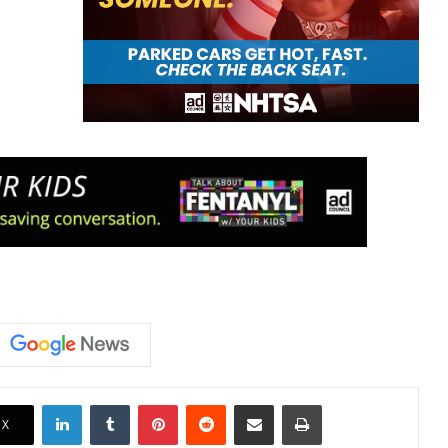
LinkedIn
Tumblr
Pinterest
Reddit
Share via Email
Print
X