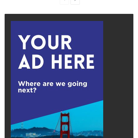
page
page