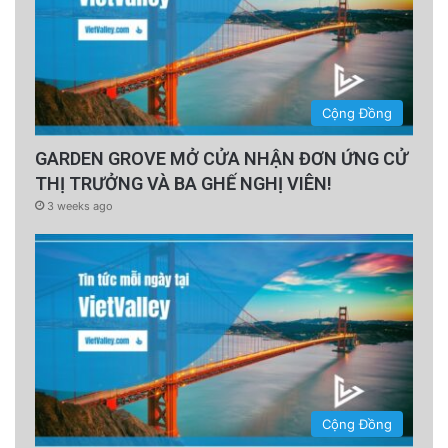
Cộng Đồng
GARDEN GROVE MỞ CỬA NHẬN ĐƠN ỨNG CỬ
THỊ TRƯỞNG VÀ BA GHẾ NGHỊ VIÊN!
3 weeks ago
Cộng Đồng