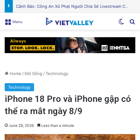
PGS.TS Hà Đình Đức: Di sản và Hành trình Cuộc đời của Nhà Khoa học Xuất sắc
Switch
Se
Menu
Home
/
Đời Sống
/
Technology
Technology
iPhone 18 Pro và iPhone gập có
thể ra mắt ngày 8/9
June 29, 2026
Less than a minute