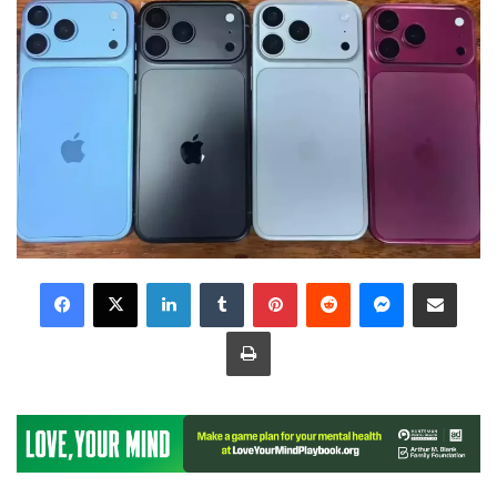
LinkedIn
Tumblr
Pinterest
Reddit
Messenger
Share via Email
Print