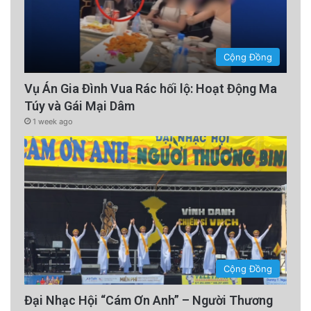
Cộng Đồng
Vụ Án Gia Đình Vua Rác hối lộ: Hoạt Động Ma
Túy và Gái Mại Dâm
1 week ago
Cộng Đồng
Đại Nhạc Hội “Cám Ơn Anh” – Người Thương