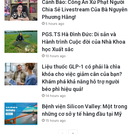
Cảnh Báo: Công An Xử Phạt Người
Chia Sẻ Livestream Của Bà Nguyễn
Phương Hằng!
5 hours ago
PGS.TS Hà Đình Đức: Di sản và
Hành trình Cuộc đời của Nhà Khoa
học Xuất sắc
10 hours ago
Liệu thuốc GLP-1 có phải là chìa
khóa cho việc giảm cân của bạn?
Khám phá khả năng hỗ trợ người
béo phì hiệu quả!
14 hours ago
Bệnh viện Silicon Valley: Một trong
những cơ sở y tế hàng đầu tại Mỹ
15 hours ago
Previous
Next