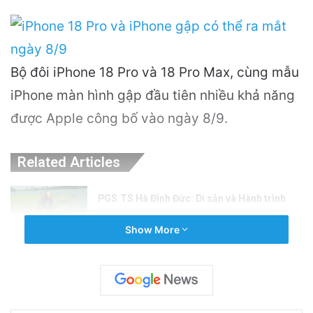
Bộ đôi iPhone 18 Pro và 18 Pro Max, cùng mẫu
iPhone màn hình gập đầu tiên nhiều khả năng
được Apple công bố vào ngày 8/9.
Related Articles
PGS.TS Hà Đình Đức: Di sản và Hành trình
Cuộc đời của Nhà Khoa học Xuất sắc
Show More
10 hours ago
Khám Phá Máy Đào Hầm Nổ Đá Đầu Tiên
Trên Thế Giới: Bước Đột Phá Trong Công