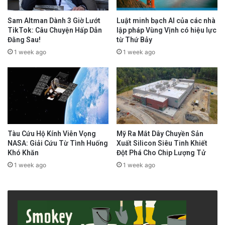
Sam Altman Dành 3 Giờ Lướt
Luật minh bạch AI của các nhà
TikTok: Câu Chuyện Hấp Dẫn
lập pháp Vùng Vịnh có hiệu lực
Đằng Sau!
từ Thứ Bảy
1 week ago
1 week ago
Tàu Cứu Hộ Kính Viễn Vọng
Mỹ Ra Mắt Dây Chuyền Sản
NASA: Giải Cứu Từ Tình Huống
Xuất Silicon Siêu Tinh Khiết
Khó Khăn
Đột Phá Cho Chip Lượng Tử
1 week ago
1 week ago