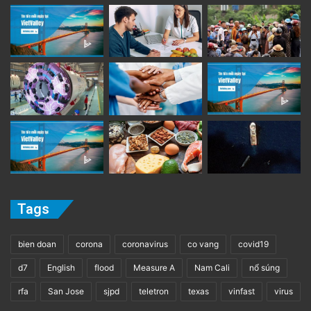
Tags
bien doan
corona
coronavirus
co vang
covid19
d7
English
flood
Measure A
Nam Cali
nổ súng
rfa
San Jose
sjpd
teletron
texas
vinfast
virus