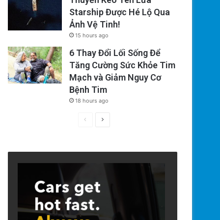
Starship Được Hé Lộ Qua
Ảnh Vệ Tinh!
15 hours ago
6 Thay Đổi Lối Sống Để
Tăng Cường Sức Khỏe Tim
Mạch và Giảm Nguy Cơ
Bệnh Tim
18 hours ago
Previous
Next
page
page