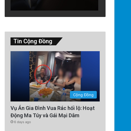
Tin Cộng Đồng
Thế Giới
2 days ago
Quy Nhơn: 40 Năm Khai Thác 
Cộng Đồng
Hoang Phế
Vụ Án Gia Đình Vua Rác hối lộ: Hoạt
Động Ma Túy và Gái Mại Dâm
6 days ago