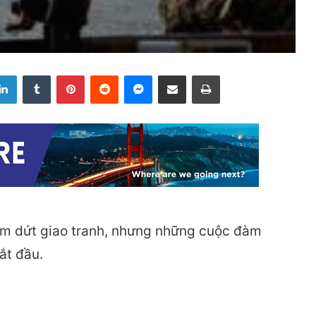
LinkedIn
Tumblr
Pinterest
Reddit
Messenger
Share via Email
Print
ấm dứt giao tranh, nhưng những cuộc đàm
ắt đầu.