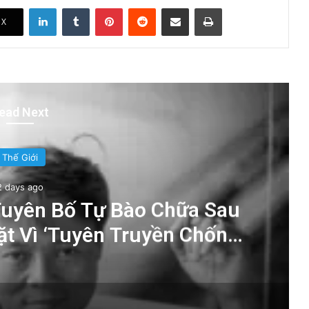
LinkedIn
Tumblr
Pinterest
Reddit
Share via Email
Print
X
ead Next
Thế Giới
2 days ago
uyên Bố Tự Bào Chữa Sau
t Vì ‘Tuyên Truyền Chống
à Nước’