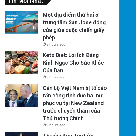
Tin Mới Nhất
Một địa điểm thứ hai ở
trung tâm San Jose đóng
cửa giữa cuộc chiến giấy
phép
3 hours ago
Keto Diet: Lợi Ích Đáng
Kinh Ngạc Cho Sức Khỏe
Của Bạn
9 hours ago
Cán bộ Việt Nam bị tố cáo
tấn công tình dục hai nữ
phục vụ tại New Zealand
trước chuyến thăm của
Thủ tướng Chính
9 hours ago
Thuyền Kéo Tên Lửa