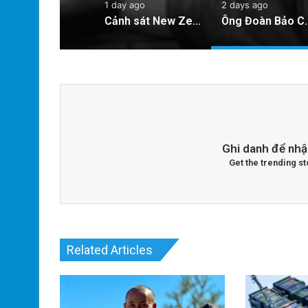
1 day ago
2 days ago
Cảnh sát New Zealand bày tỏ lo ngại về hành động của hai quan chức Việt Nam
Ông Đoàn Bảo Châu Tuyên Bố Tự Bào Chữa S
Ghi danh để nhậ
Get the trending st
Related Articles