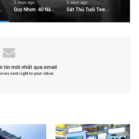
2 days ago
3 days ago
au Án 7 Năm Tù Vắng Mặt Vì ‘Tuyên Truyền Chống Nhà Nước’
Quy Nhơn: 40 Năm Khai Thác Đất Vẫn Bị Xem Là Hoang Phế
Sát Thủ Tuổi Teen: Những Thiên Tài Giết Người Được Thuê Trên Khắp Châu Âu
n tin mới nhất qua email
ories sent right to your inbox