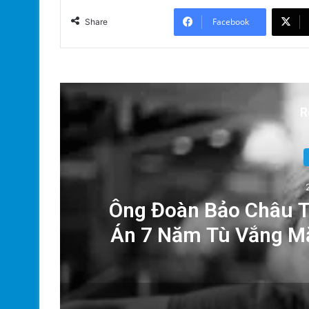
Facebook
Share
R
Ông Đoàn Bảo Châu T
Án 7 Năm Tù Vắng Mặ
Nh