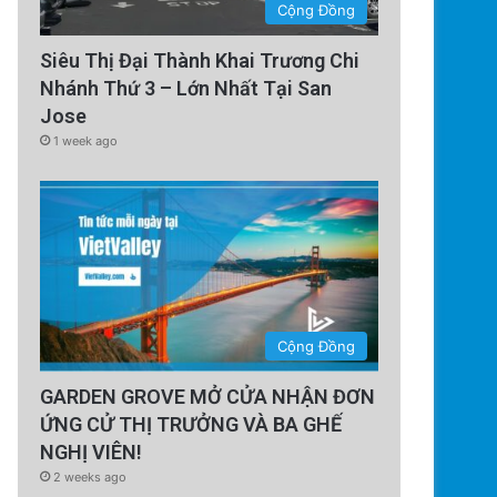
Cộng Đồng
Siêu Thị Đại Thành Khai Trương Chi
Nhánh Thứ 3 – Lớn Nhất Tại San
Jose
1 week ago
Cộng Đồng
GARDEN GROVE MỞ CỬA NHẬN ĐƠN
ỨNG CỬ THỊ TRƯỞNG VÀ BA GHẾ
NGHỊ VIÊN!
2 weeks ago