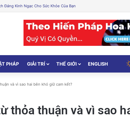
ẬT PHÁP
GIẢI TRÍ
THẾ GIỚI
ENGLISH
thuận và vì sao hai bên khó giữ cam kết?
từ thỏa thuận và vì sao 