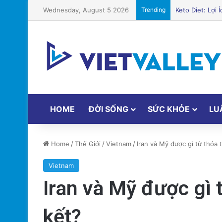
Wednesday, August 5 2026
Trending
HOME
ĐỜI SỐNG
SỨC KHỎE
LU
Home
/
Thế Giới
/
Vietnam
/
Iran và Mỹ được gì từ thỏa 
Vietnam
Iran và Mỹ được gì 
kết?