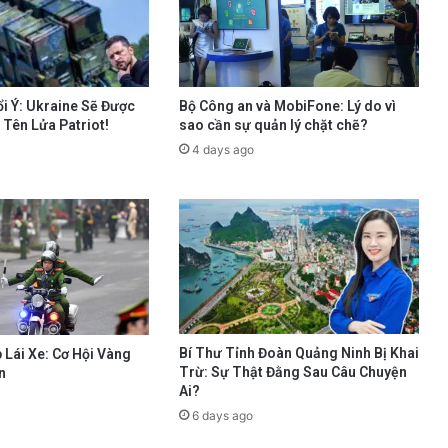
i Ý: Ukraine Sẽ Được
Bộ Công an và MobiFone: Lý do vì
Tên Lửa Patriot!
sao cần sự quản lý chặt chẽ?
4 days ago
Bí Thư Tỉnh Đoàn Quảng Ninh Bị Khai
 Lái Xe: Cơ Hội Vàng
Trừ: Sự Thật Đằng Sau Câu Chuyện
n
Ai?
6 days ago