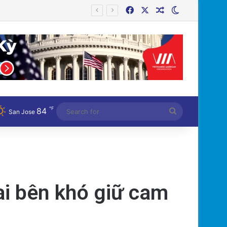
Facebook
X
Random Article
Switch skin
Cán bộ Việt Nam bị tố cáo tấn công tình dục hai nữ phục vụ tại New Zealand trước chuyến thăm của Thủ tướng Chính
℉
84
Search
San Jose
for
hai bên khó giữ cam