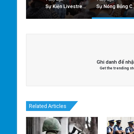
Sự Kiện Livestream Gây Chấn Động: 3 Triệu Người Theo Dõi Nguyễn Phương Hằng Tại Việt Nam!
Sự Nóng Bỏng Của Chính Quyền Trong V
Ghi danh để nhậ
Get the trending st
Related Articles