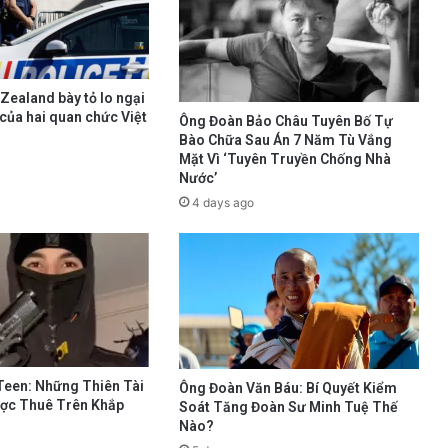
Zealand bày tỏ lo ngại
của hai quan chức Việt
Ông Đoàn Bảo Châu Tuyên Bố Tự
Bào Chữa Sau Án 7 Năm Tù Vắng
Mặt Vì ‘Tuyên Truyền Chống Nhà
Nước’
4 days ago
Teen: Những Thiên Tài
Ông Đoàn Văn Báu: Bí Quyết Kiểm
ược Thuê Trên Khắp
Soát Tăng Đoàn Sư Minh Tuệ Thế
Nào?