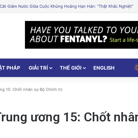
ley Khởi Động Nâng Cấp Căn Hộ Cũ Kỹ Thuật Hiện Đại
ẬT PHÁP
GIẢI TRÍ
THẾ GIỚI
ENGLISH
ng 15: Chốt nhân sự Bộ Chính trị
Trung ương 15: Chốt nhân