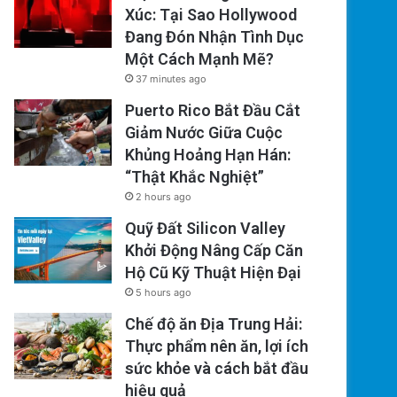
Xúc: Tại Sao Hollywood
Đang Đón Nhận Tình Dục
Một Cách Mạnh Mẽ?
37 minutes ago
Puerto Rico Bắt Đầu Cắt
Giảm Nước Giữa Cuộc
Khủng Hoảng Hạn Hán:
“Thật Khắc Nghiệt”
2 hours ago
Quỹ Đất Silicon Valley
Khởi Động Nâng Cấp Căn
Hộ Cũ Kỹ Thuật Hiện Đại
5 hours ago
Chế độ ăn Địa Trung Hải:
Thực phẩm nên ăn, lợi ích
sức khỏe và cách bắt đầu
hiệu quả