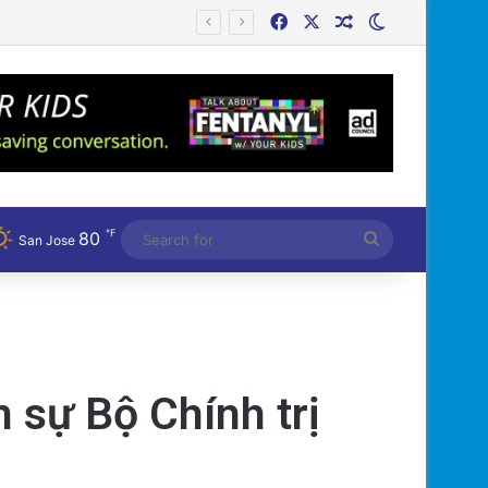
Facebook
X
Random Article
Switch skin
℉
80
Search
San Jose
for
 sự Bộ Chính trị