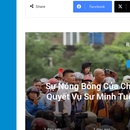
Facebook
Share
R
ười
Sự Nóng Bỏng Của Chí
!
Quyết Vụ Sư Minh Tu
1 day ago
1 day ago