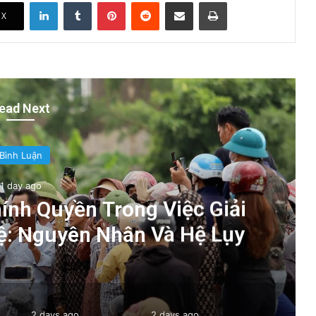
LinkedIn
Tumblr
Pinterest
Reddit
Share via Email
Print
X
ead Next
Bình Luận
1 day ago
nh Quyền Trong Việc Giải
ệ: Nguyên Nhân Và Hệ Lụy
2 days ago
2 days ago