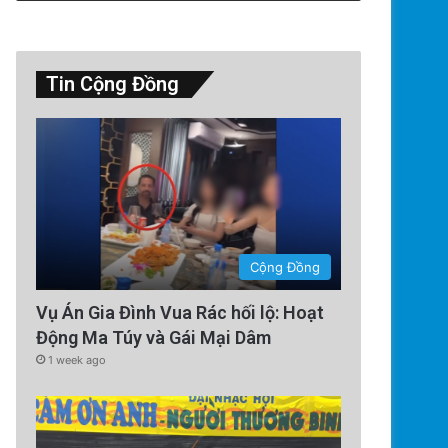
Tin Cộng Đồng
Thế Giới
2 days ago
Cộng Đồng
Công an Siết Chặt Quản Lý N
Vụ Án Gia Đình Vua Rác hối lộ: Hoạt
Hội: Nhận Diện ‘Phản Động’
Động Ma Túy và Gái Mại Dâm
Đảng Cộng Sản Vi
1 week ago