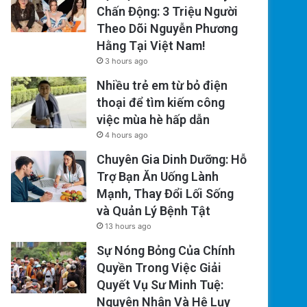
Chấn Động: 3 Triệu Người
Theo Dõi Nguyễn Phương
Hằng Tại Việt Nam!
3 hours ago
Nhiều trẻ em từ bỏ điện
thoại để tìm kiếm công
việc mùa hè hấp dẫn
4 hours ago
Chuyên Gia Dinh Dưỡng: Hỗ
Trợ Bạn Ăn Uống Lành
Mạnh, Thay Đổi Lối Sống
và Quản Lý Bệnh Tật
13 hours ago
Sự Nóng Bỏng Của Chính
Quyền Trong Việc Giải
Quyết Vụ Sư Minh Tuệ:
Nguyên Nhân Và Hệ Lụy