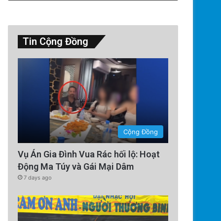
Tin Cộng Đồng
Cộng Đồng
Vụ Án Gia Đình Vua Rác hối lộ: Hoạt
Động Ma Túy và Gái Mại Dâm
7 days ago