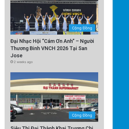
Cộng Đồng
Đại Nhạc Hội “Cám Ơn Anh” – Người
Technology
Thương Binh VNCH 2026 Tại San
Jose
5 days ago
2 weeks ago
Tàu Vũ Trụ Nhật Bản: Chuyến 
Sử Đến Tiểu Hành
Cộng Đồng
Siêu Thị Đại Thành Khai Trương Chi