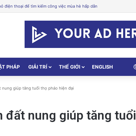
 Dưỡng: Hỗ Trợ Bạn Ăn Uống Lành Mạnh, Thay Đổi Lối Sống và Quản Lý 
ẬT PHÁP
GIẢI TRÍ
THẾ GIỚI
ENGLISH
t nung giúp tăng tuổi thọ pháo hiện đại
n đất nung giúp tăng tuổi