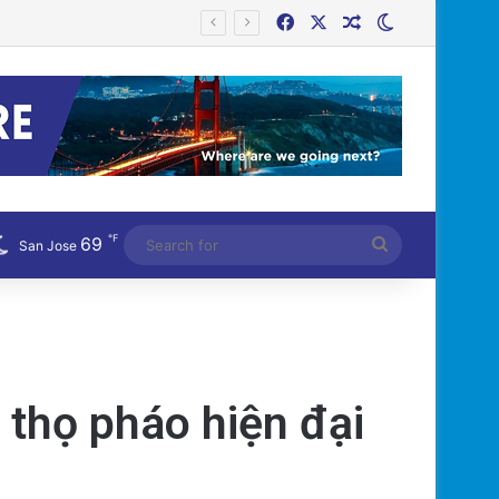
Facebook
X
Random Article
Switch skin
Bệnh Tật
℉
69
Search
San Jose
for
 thọ pháo hiện đại