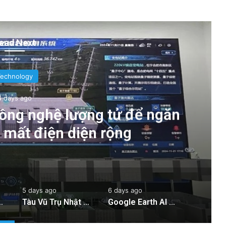
ead Next
Technology
4 days ago
ông nghệ lượng tử để ngăn
g mất điện diện rộng
5 days ago
6 days ago
 ngăn chặn tình trạng mất điện diện rộng
Tàu Vũ Trụ Nhật Bản: Chuyến Bay Gần Nhất Lịch Sử Đến Tiểu Hành Tinh
Google Earth AI Bị Rút Gấp Vì Cơn Bão Deepfake