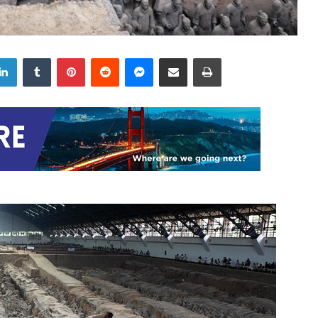
LinkedIn
Tumblr
Pinterest
Reddit
Messenger
Share via Email
Print