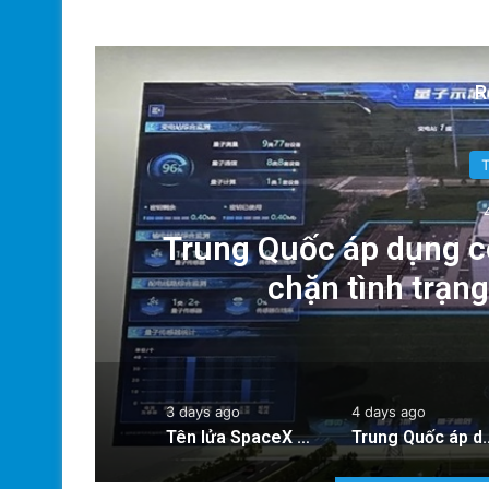
R
g:
Trung Quốc áp dụng c
chặn tình trạn
3 days ago
4 days ago
Tên lửa SpaceX chuẩn bị va chạm với Mặt Trăng: Cú sốc vũ trụ sắp xảy ra!
Trung Quốc áp dụng công nghệ lượng tử để