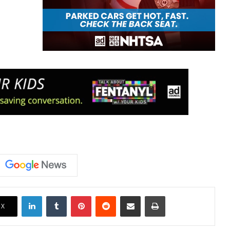
LinkedIn
Tumblr
Pinterest
Reddit
Share via Email
Print
X