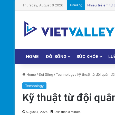
Thursday, August 6 2026
Trending
Chuyên Gia Dinh
HOME
ĐỜI SỐNG
SỨC KHỎE
LU
Home
/
Đời Sống
/
Technology
/
Kỹ thuật từ đội quân đấ
Technology
Kỹ thuật từ đội quâ
August 4, 2025
Less than a minute