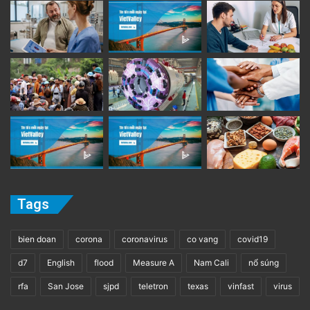
Tags
bien doan
corona
coronavirus
co vang
covid19
d7
English
flood
Measure A
Nam Cali
nổ súng
rfa
San Jose
sjpd
teletron
texas
vinfast
virus