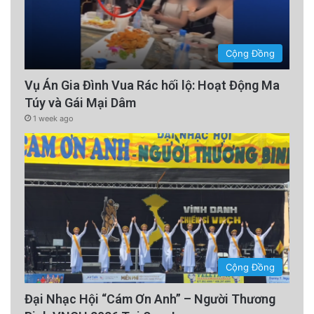
Cộng Đồng
Vụ Án Gia Đình Vua Rác hối lộ: Hoạt Động Ma
Túy và Gái Mại Dâm
1 week ago
Cộng Đồng
Đại Nhạc Hội “Cám Ơn Anh” – Người Thương