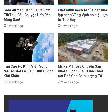
Sam Altman Dành 3 Giờ Lướt
Luật minh bạch AI của các nhà
TikTok: Câu Chuyện Hấp Dẫn
lập pháp Vùng Vịnh có hiệu lực
Đằng Sau!
từ Thứ Bảy
1 week ago
1 week ago
Tàu Cứu Hộ Kính Viễn Vọng
Mỹ Ra Mắt Dây Chuyền Sản
NASA: Giải Cứu Từ Tình Huống
Xuất Silicon Siêu Tinh Khiết
Khó Khăn
Đột Phá Cho Chip Lượng Tử
1 week ago
2 weeks ago