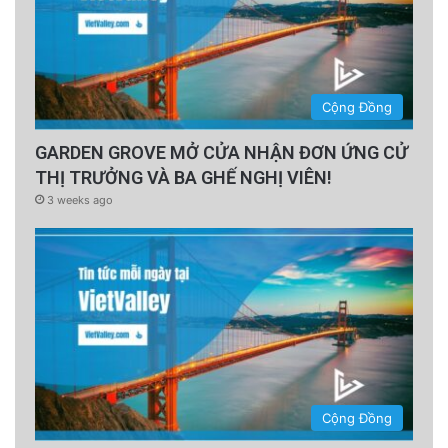
Cộng Đồng
GARDEN GROVE MỞ CỬA NHẬN ĐƠN ỨNG CỬ
THỊ TRƯỞNG VÀ BA GHẾ NGHỊ VIÊN!
3 weeks ago
Cộng Đồng