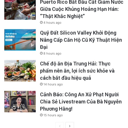
Puerto Rico Bắt Đầu Cắt Giảm Nước
Giữa Cuộc Khủng Hoảng Hạn Hán:
“Thật Khắc Nghiệt”
4 hours ago
Quỹ Đất Silicon Valley Khởi Động
Nâng Cấp Căn Hộ Cũ Kỹ Thuật Hiện
Đại
8 hours ago
Chế độ ăn Địa Trung Hải: Thực
phẩm nên ăn, lợi ích sức khỏe và
cách bắt đầu hiệu quả
14 hours ago
Cảnh Báo: Công An Xử Phạt Người
Chia Sẻ Livestream Của Bà Nguyễn
Phương Hằng!
15 hours ago
Previous
Next