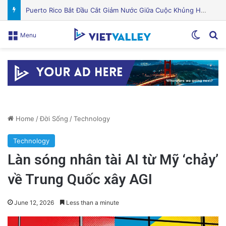
Quỹ Đất Silicon Valley Khởi Động Nâng Cấp Căn Hộ Cũ Kỹ Thuật Hiện Đại
Switch
Se
Menu
Home
/
Đời Sống
/
Technology
Technology
Làn sóng nhân tài AI từ Mỹ ‘chảy’
về Trung Quốc xây AGI
June 12, 2026
Less than a minute