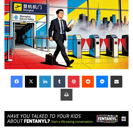
LinkedIn
Tumblr
Pinterest
Reddit
Messenger
Share via Email
Print