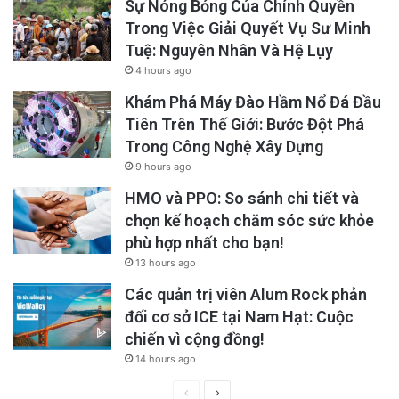
Sự Nóng Bỏng Của Chính Quyền
Trong Việc Giải Quyết Vụ Sư Minh
Tuệ: Nguyên Nhân Và Hệ Lụy
4 hours ago
Khám Phá Máy Đào Hầm Nổ Đá Đầu
Tiên Trên Thế Giới: Bước Đột Phá
Trong Công Nghệ Xây Dựng
9 hours ago
HMO và PPO: So sánh chi tiết và
chọn kế hoạch chăm sóc sức khỏe
phù hợp nhất cho bạn!
13 hours ago
Các quản trị viên Alum Rock phản
đối cơ sở ICE tại Nam Hạt: Cuộc
chiến vì cộng đồng!
14 hours ago
Previous
Next