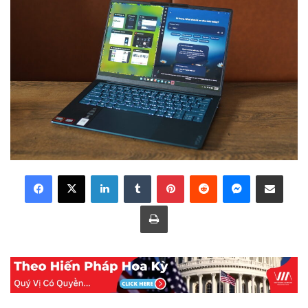
LinkedIn
Tumblr
Pinterest
Reddit
Messenger
Share via Email
Print