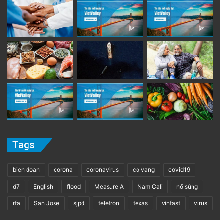
Tags
bien doan
corona
coronavirus
co vang
covid19
d7
English
flood
Measure A
Nam Cali
nổ súng
rfa
San Jose
sjpd
teletron
texas
vinfast
virus