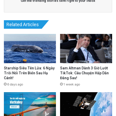
Get the trending stories sent right to your inbox
Related Articles
Starship Siêu Tên Lửa: 6 Ngày
Sam Altman Dành 3 Giờ Lướt
Trôi Nổi Trên Biển Sau Hạ
TikTok: Câu Chuyện Hấp Dẫn
Cánh!
Đằng Sau!
6 days ago
1 week ago