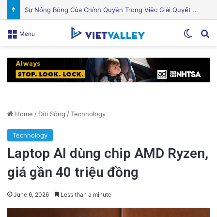
Khám Phá Máy Đào Hầm Nổ Đá Đầu Tiên Trên Thế Giới: Bước Đột Phá Trong Công Nghệ Xây Dựng
Switch
Se
Menu
Home
/
Đời Sống
/
Technology
Technology
Laptop AI dùng chip AMD Ryzen,
giá gần 40 triệu đồng
June 6, 2026
Less than a minute