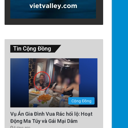
Tin Cộng Đồng
Technology
4 days ago
Tàu Vũ Trụ Nhật Bản: Chuyến 
Sử Đến Tiểu Hành
Cộng Đồng
Vụ Án Gia Đình Vua Rác hối lộ: Hoạt
Động Ma Túy và Gái Mại Dâm
6 days ago