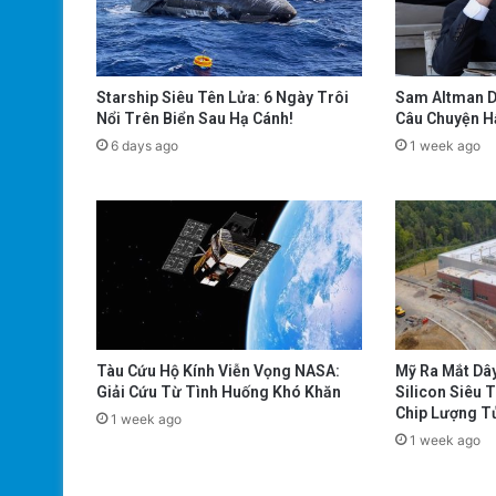
Starship Siêu Tên Lửa: 6 Ngày Trôi
Sam Altman D
Nổi Trên Biển Sau Hạ Cánh!
Câu Chuyện H
6 days ago
1 week ago
Tàu Cứu Hộ Kính Viễn Vọng NASA:
Mỹ Ra Mắt Dâ
Giải Cứu Từ Tình Huống Khó Khăn
Silicon Siêu 
Chip Lượng T
1 week ago
1 week ago