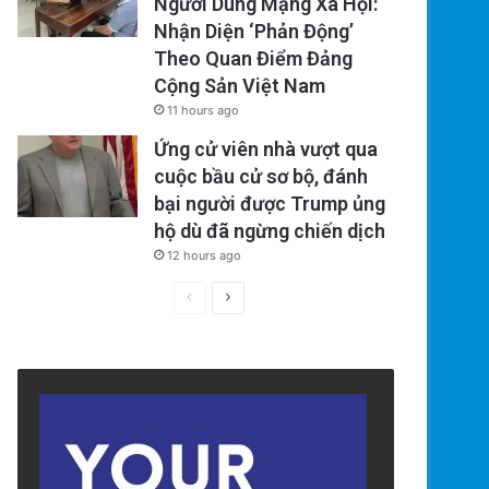
Người Dùng Mạng Xã Hội:
Nhận Diện ‘Phản Động’
Theo Quan Điểm Đảng
Cộng Sản Việt Nam
11 hours ago
Ứng cử viên nhà vượt qua
cuộc bầu cử sơ bộ, đánh
bại người được Trump ủng
hộ dù đã ngừng chiến dịch
12 hours ago
Previous
Next
page
page