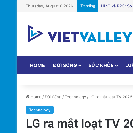
Thursday, August 6 2026
Trending
Các quản trị viê
HOME
ĐỜI SỐNG
SỨC KHỎE
LU
Home
/
Đời Sống
/
Technology
/
LG ra mắt loạt TV 2026 
Technology
LG ra mắt loạt TV 2