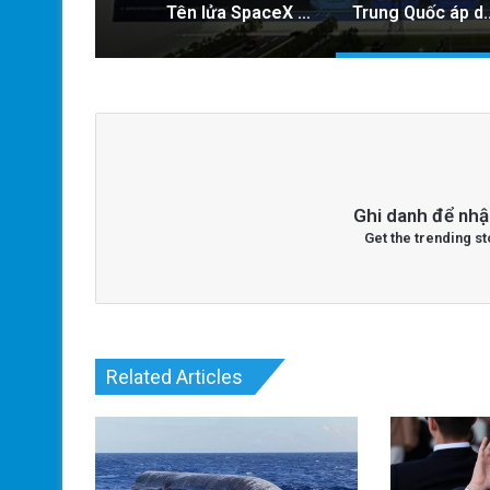
Tên lửa SpaceX chuẩn bị va chạm với Mặt Trăng: Cú sốc vũ trụ sắp xảy ra!
Trung Quốc áp dụng công nghệ lượng tử để
Ghi danh để nhậ
Get the trending st
Related Articles