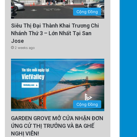
Cộng Đồng
Siêu Thị Đại Thành Khai Trương Chi
Nhánh Thứ 3 – Lớn Nhất Tại San
Jose
2 weeks ago
Cộng Đồng
GARDEN GROVE MỞ CỬA NHẬN ĐƠN
ỨNG CỬ THỊ TRƯỞNG VÀ BA GHẾ
NGHỊ VIÊN!