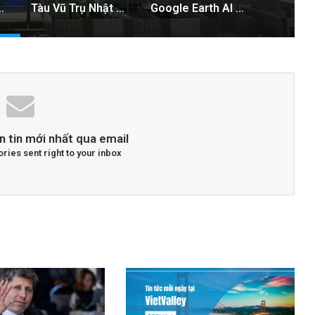
 ngăn chặn tình trạng mất điện diện rộng
Tàu Vũ Trụ Nhật Bản: Chuyến Bay Gần Nhất Lịch Sử Đến Tiểu Hành Tinh
Google Earth AI Bị Rút Gấp Vì Cơn Bão Deepfake
n tin mới nhất qua email
ories sent right to your inbox