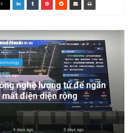
X
ead Next
Technology
3 days ago
ông nghệ lượng tử để ngăn
g mất điện diện rộng
4 days ago
5 days ago