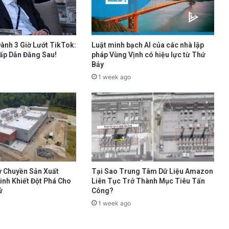
ành 3 Giờ Lướt TikTok:
Luật minh bạch AI của các nhà lập
ấp Dẫn Đằng Sau!
pháp Vùng Vịnh có hiệu lực từ Thứ
Bảy
1 week ago
y Chuyền Sản Xuất
Tại Sao Trung Tâm Dữ Liệu Amazon
Tinh Khiết Đột Phá Cho
Liên Tục Trở Thành Mục Tiêu Tấn
ử
Công?
1 week ago