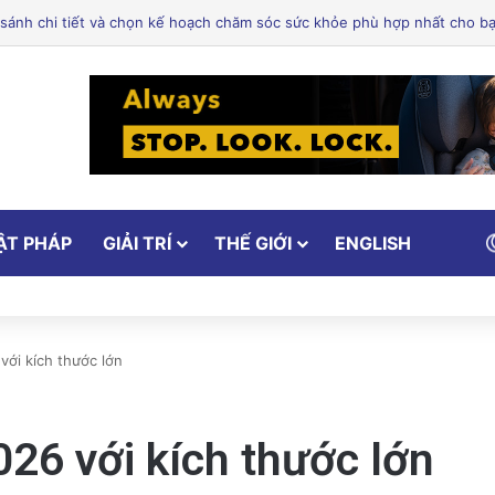
n Alum Rock phản đối cơ sở ICE tại Nam Hạt: Cuộc chiến vì cộng đồng!
ẬT PHÁP
GIẢI TRÍ
THẾ GIỚI
ENGLISH
với kích thước lớn
026 với kích thước lớn