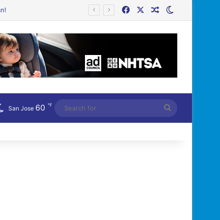
Facebook
X
Random Article
Switch skin
℉
60
Search
San Jose
for