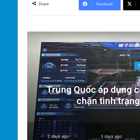
Facebook
Share
R
g:
Trung Quốc áp dụng c
chặn tình trạn
2 days ago
3 days ago