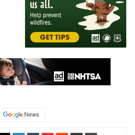
LinkedIn
Tumblr
Pinterest
Reddit
Share via Email
Print